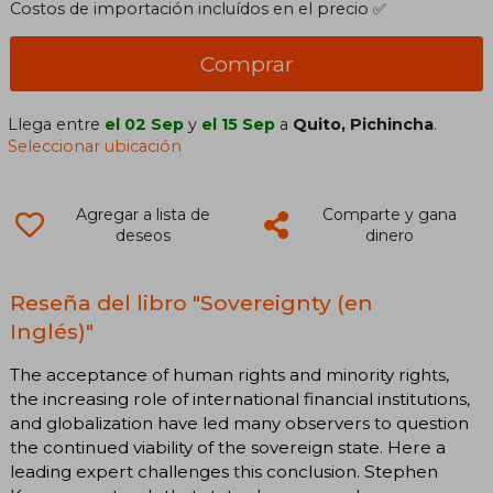
Costos de importación incluídos en el precio ✅
Comprar
Llega entre
el 02 Sep
y
el 15 Sep
a
Quito, Pichincha
.
Seleccionar ubicación
Agregar a lista de
Comparte y gana
deseos
dinero
Reseña del libro "Sovereignty (en
Inglés)"
The acceptance of human rights and minority rights,
the increasing role of international financial institutions,
and globalization have led many observers to question
the continued viability of the sovereign state. Here a
leading expert challenges this conclusion. Stephen