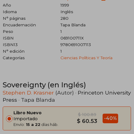
Año
1999
Idioma
Inglés
N° páginas
280
Encuadernación
Tapa Blanda
Peso
1
ISBN
069100711X
ISBN13
9780691007113
N° edición
1
Categorías
Ciencias Políticas Y Teoría
Sovereignty (en Inglés)
Stephen D. Krasner
(Autor) ·
Princeton University
Press
· Tapa Blanda
Libro Nuevo
$ 100.89
-40%
Importado
$ 60.53
Envío:
15 a 22
días háb.