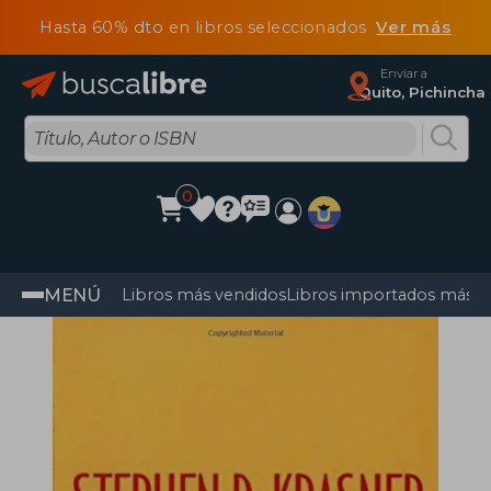
Hasta 60% dto en libros seleccionados
Ver más
Enviar a
Quito, Pichincha
0
MENÚ
Libros más vendidos
Libros importados más v