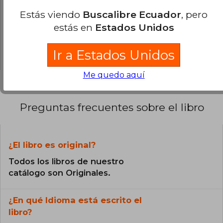
0% (0)
Estás viendo
Buscalibre Ecuador
, pero
0% (0)
estás en
Estados Unidos
0% (0)
0% (0)
Ir a Estados Unidos
Me quedo aquí
Preguntas frecuentes sobre el libro
¿El libro es original?
Todos los libros de nuestro
catálogo son Originales.
¿En qué Idioma está escrito el
libro?