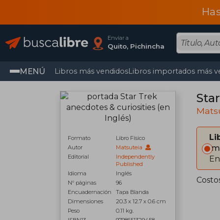
Has
Enviar a
Quito, Pichincha
MENÚ
Libros más vendidos
Libros importados más v
Star
Mats
Li
Formato
Libro Físico
Im
Autor
Matsuteia
Editorial
Independently
En
Published
Idioma
Inglés
Costo
N° páginas
96
Encuadernación
Tapa Blanda
Dimensiones
20.3 x 12.7 x 0.6 cm
Peso
0.11 kg.