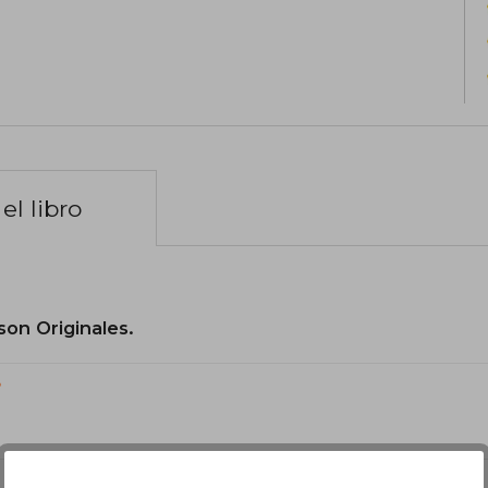
el libro
son Originales.
?