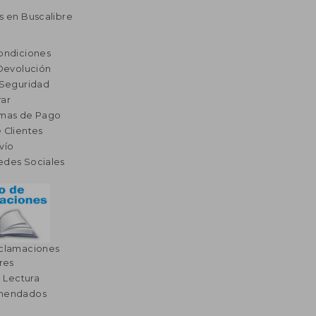
s en Buscalibre
ondiciones
 Devolución
 Seguridad
ar
rmas de Pago
 Clientes
vío
edes Sociales
eclamaciones
res
a Lectura
omendados