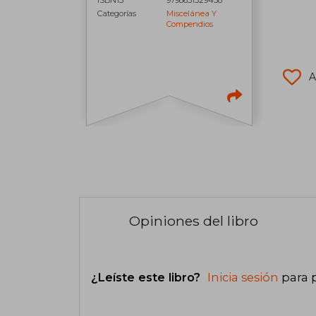
ISBN13
9798651329458
Categorías
Miscelánea Y
Compendios
A
Opiniones del libro
¿Leíste este libro?
Inicia sesión
para 