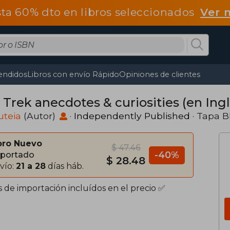
ta 60% dto en libros seleccionados
Ver 
endidos
Libros con envío Rápido
Opiniones de clientes
 Trek anecdotes & curiosities (en Ing
uteia
(Autor)
·
Independently Published
· Tapa 
bro Nuevo
$ 47.46
-40%
portado
$ 28.48
vío:
21 a 28
días háb.
s de importación incluídos en el precio ✅