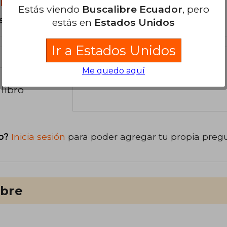
libro?
Estás viendo
Buscalibre Ecuador
, pero
s Tapa Blanda.
estás en
Estados Unidos
Ir a Estados Unidos
Me quedo aquí
libro
o?
Inicia sesión
para poder agregar tu propia preg
ibre