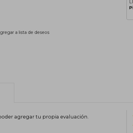
L
P
gregar a lista de deseos
poder agregar tu propia evaluación
.