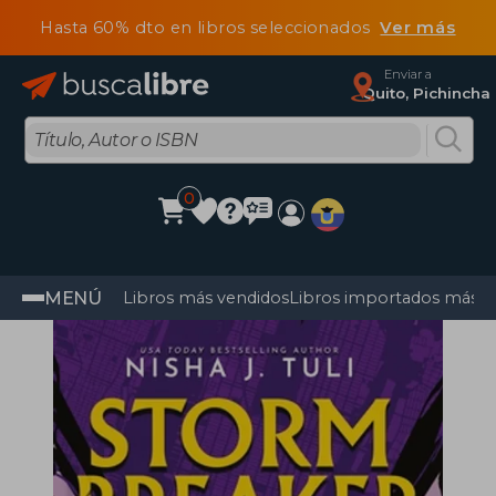
Hasta 60% dto en libros seleccionados
Ver más
Enviar a
Quito, Pichincha
0
MENÚ
Libros más vendidos
Libros importados más v