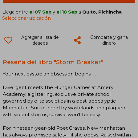
Llega entre
el 07 Sep
y
el 18 Sep
a
Quito, Pichincha
.
Seleccionar ubicación
Agregar a lista de
Comparte y gana
deseos
dinero
Reseña del libro "Storm Breaker"
Your next dystopian obsession begins. . .
Divergent meets The Hunger Games at Amery
Academy: a glittering, exclusive private school
governed by elite societies in a post-apocalyptic
Manhattan. Surrounded by wastelands and plagued
with violent storms, survival won’t be easy.
For nineteen-year-old Poet Graves, New Manhattan
has always promised safety―if she obeys. Raised within