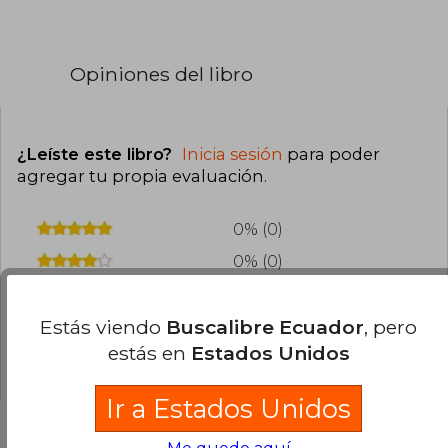
Opiniones del libro
¿Leíste este libro?
Inicia sesión
para poder
agregar tu propia evaluación
.
0% (0)
0% (0)
0% (0)
Estás viendo
Buscalibre Ecuador
, pero
0% (0)
estás en
Estados Unidos
0% (0)
Ir a Estados Unidos