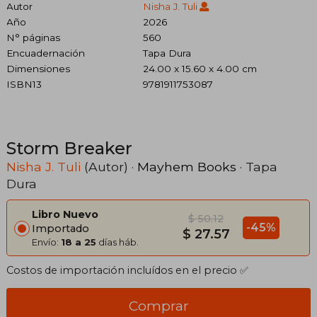
Autor
Nisha J. Tuli
Año
2026
N° páginas
560
Encuadernación
Tapa Dura
Dimensiones
24.00 x 15.60 x 4.00 cm
ISBN13
9781911753087
Storm Breaker
Nisha J. Tuli
(Autor) ·
Mayhem Books
· Tapa
Dura
Libro Nuevo
$ 50.12
-45%
Importado
$ 27.57
Envío:
18 a 25
días háb.
Costos de importación incluídos en el precio ✅
Comprar