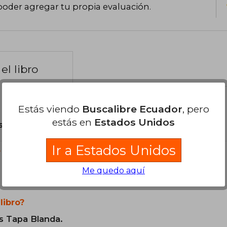
poder agregar tu propia evaluación
.
el libro
Estás viendo
Buscalibre Ecuador
, pero
estás en
Estados Unidos
son Originales.
Ir a Estados Unidos
?
Me quedo aquí
libro?
s Tapa Blanda.