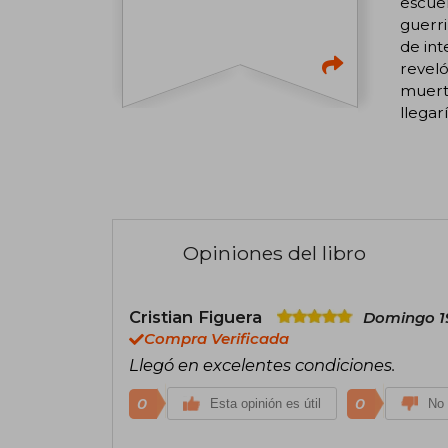
escuel
guerri
de int
reveló
muerte
llegar
Opiniones del libro
Cristian Figuera
Domingo 1
Compra Verificada
Llegó en excelentes condiciones.
0
0
Esta opinión es útil
No 