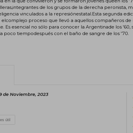
a en la que convivieron y se formaron jóvenes queen los '7
lleras,integrantes de los grupos de la derecha peronista, m
eligencia vinculados a la represiónestatal.Esta segunda edic
 elcomplejo proceso que llevó a aquellos compañeros de mi
. Es esencial no sólo para conocer la Argentinade los '60,
ía poco tiempodespués con el baño de sangre de los '70.
9 de Noviembre, 2023
es útil