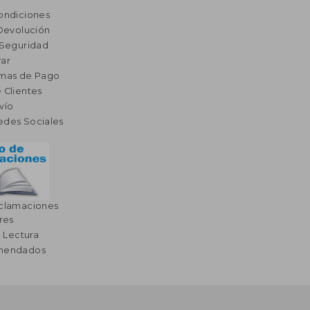
ondiciones
 Devolución
 Seguridad
ar
rmas de Pago
 Clientes
vío
edes Sociales
eclamaciones
res
a Lectura
omendados