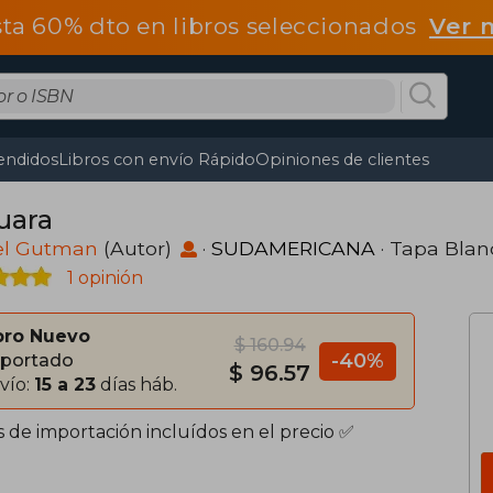
ta 60% dto en libros seleccionados
Ver 
endidos
Libros con envío Rápido
Opiniones de clientes
uara
el Gutman
(Autor)
·
SUDAMERICANA
· Tapa Bla
1 opinión
bro Nuevo
$ 160.94
-40%
portado
$ 96.57
vío:
15 a 23
días háb.
s de importación incluídos en el precio ✅