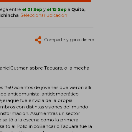
lega entre
el 01 Sep
y
el 15 Sep
a
Quito,
ichincha
.
Seleccionar ubicación
Comparte y gana dinero
DanielGutman sobre Tacuara, o la mecha
s #60 acientos de jóvenes que vieron allí
upo anticomunista, antidemocrático
ejeraque fue envidia de la propia
mbros con distintas visiones del mundo
sformación. Así,mientras un sector
saltó a la escena como la primera
salto al PoliclínicoBancario.Tacuara fue la