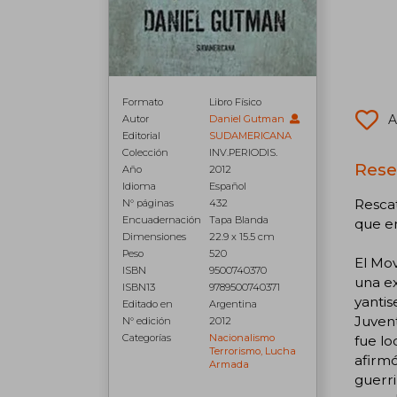
Formato
Libro Físico
A
Autor
Daniel Gutman
Editorial
SUDAMERICANA
Colección
INV.PERIODIS.
Rese
Año
2012
Idioma
Español
Rescat
N° páginas
432
Encuadernación
Tapa Blanda
que en
Dimensiones
22.9 x 15.5 cm
Peso
520
El Mov
ISBN
9500740370
una e
ISBN13
9789500740371
yantis
Editado en
Argentina
Juvent
N° edición
2012
Categorías
Nacionalismo
fue lo
Terrorismo, Lucha
afirm
Armada
guerri