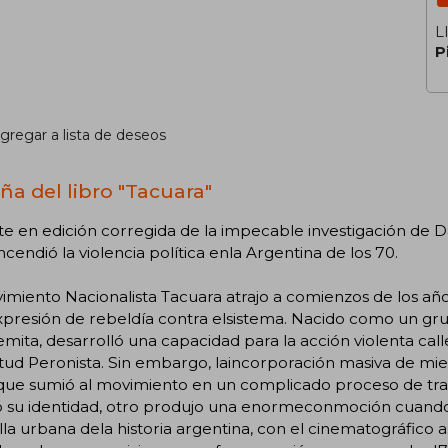
L
P
gregar a lista de deseos
ña del libro "Tacuara"
e en edición corregida de la impecable investigación de 
cendió la violencia política enla Argentina de los 70.
imiento Nacionalista Tacuara atrajo a comienzos de los año
xpresión de rebeldía contra elsistema. Nacido como un gr
emita, desarrolló una capacidad para la acción violenta call
ud Peronista. Sin embargo, laincorporación masiva de mie
que sumió al movimiento en un complicado proceso de tran
ó su identidad, otro produjo una enormeconmoción cuando 
lla urbana dela historia argentina, con el cinematográfico a