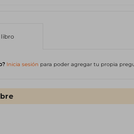
libro
o?
Inicia sesión
para poder agregar tu propia preg
ibre