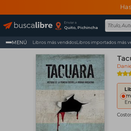
Has
Enviar a
Quito, Pichincha
MENÚ
Libros más vendidos
Libros importados más v
Tac
Dani
Li
Im
En
Costo