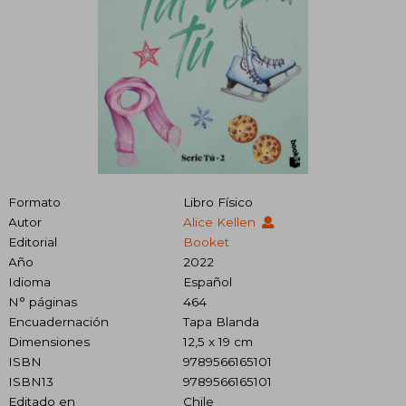
Formato
Libro Físico
Autor
Alice Kellen
Editorial
Booket
Año
2022
Idioma
Español
N° páginas
464
Encuadernación
Tapa Blanda
Dimensiones
12,5 x 19 cm
ISBN
9789566165101
ISBN13
9789566165101
Editado en
Chile