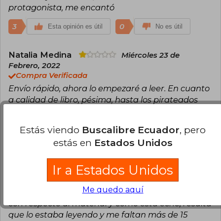
protagonista, me encantó
3
0
Esta opinión es útil
No es útil
Natalia Medina
Miércoles 23 de
Febrero, 2022
Compra Verificada
Envío rápido, ahora lo empezaré a leer. En cuanto
a calidad de libro, pésima, hasta los pirateados
son mejores. Lo abrí y ya se despegó un poco.
Estás viendo
Buscalibre Ecuador
, pero
2
0
Esta opinión es útil
No es útil
estás en
Estados Unidos
Francisca Casanova
Miércoles 22 de
Ir a Estados Unidos
Junio, 2022
Compra Verificada
Me quedo aquí
El libro de por si es lindo, pero tengo un reclamo
con respecto al material y cómo está echo, resulta
que lo estaba leyendo y me faltan más de 15