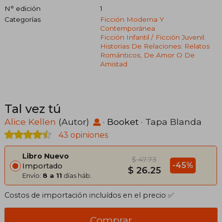
N° edición
1
Categorías
Ficción Moderna Y
Contemporánea
Ficción Infantil / Ficción Juvenil:
Historias De Relaciones: Relatos
Románticos, De Amor O De
Amistad
Tal vez tú
Alice Kellen
(Autor)
·
Booket
· Tapa Blanda
43 opiniones
Libro Nuevo
$ 47.73
-45%
Importado
$ 26.25
Envío:
8 a 11
días háb.
Costos de importación incluídos en el precio ✅
Comprar