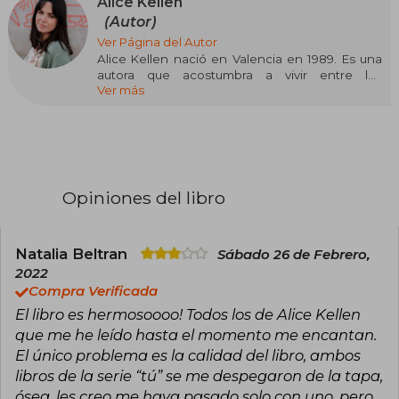
Alice Kellen
(Autor)
Ver Página del Autor
Alice Kellen nació en Valencia en 1989. Es una
autora que acostumbra a vivir entre los
Ver más
personajes, las escenas y las emociones que
plasma en el papel. Es autora entre otros títulos
de las novelas Sigue lloviendo, El día que dejó
de nevar en Alaska, El chico que dibujaba
constelaciones, 33 razones para volver a verte,
23 otoños antes de ti, 13 locuras que regalarte,
Llévame a cualquier lugar, la bilogía Deja que
Opiniones del libro
ocurra: Todo lo que nunca fuimos y Todo lo que
somos juntos, Nosotros en la luna, Las alas de
Sophie y Tú y yo, invencibles.
Natalia Beltran
Sábado 26 de Febrero,
Es una enamorada de los gatos, adicta al
2022
chocolate y a las visitas interminables a librerías.
Compra Verificada
El libro es hermosoooo! Todos los de Alice Kellen
que me he leído hasta el momento me encantan.
El único problema es la calidad del libro, ambos
libros de la serie “tú” se me despegaron de la tapa,
ósea, les creo me haya pasado solo con uno, pero