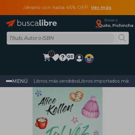
¡Verano con hasta 45% OFF!
Ver más
Enviar a
Quito, Pichincha
0
MENÚ
Libros más vendidos
Libros importados más v