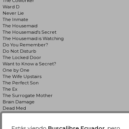
The Coworker
Ward D
Never Lie
The Inmate
The Housemaid
The Housemaid's Secret
The Housemaid is Watching
Do You Remember?
Do Not Disturb
The Locked Door
Want to Know a Secret?
One by One
The Wife Upstairs
The Perfect Son
The Ex
The Surrogate Mother
Brain Damage
Dead Med
Freida McFadden
Estás viendo
Buscalibre Ecuador
, pero