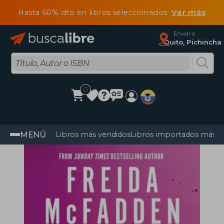
Hasta 60% dto en libros seleccionados
Ver más
Enviar a
Quito, Pichincha
0
MENÚ
Libros más vendidos
Libros importados más v