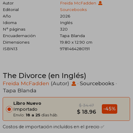
Autor
Freida McFadden
Editorial
Sourcebooks
Año
2026
Idioma
Inglés
N° páginas
320
Encuadernación
Tapa Blanda
Dimensiones
19.80 x 12.90 cm
ISBN13
9781464280191
The Divorce (en Inglés)
Freida McFadden
(Autor)
·
Sourcebooks
·
Tapa Blanda
Libro Nuevo
$ 34.47
-45%
Importado
$ 18.96
Envío:
18 a 25
días háb.
Costos de importación incluídos en el precio ✅