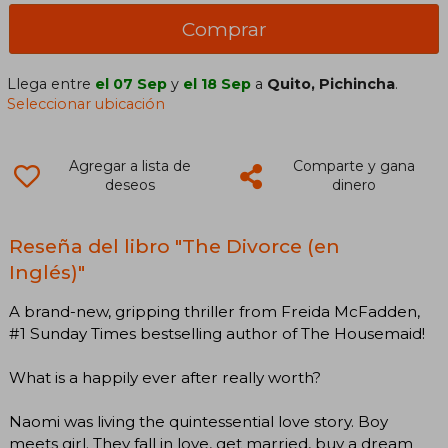
Comprar
Llega entre
el 07 Sep
y
el 18 Sep
a
Quito, Pichincha
.
Seleccionar ubicación
Agregar a lista de
Comparte y gana
deseos
dinero
Reseña del libro "The Divorce (en
Inglés)"
A brand-new, gripping thriller from Freida McFadden,
#1 Sunday Times bestselling author of The Housemaid!
What is a happily ever after really worth?
Naomi was living the quintessential love story. Boy
meets girl. They fall in love, get married, buy a dream