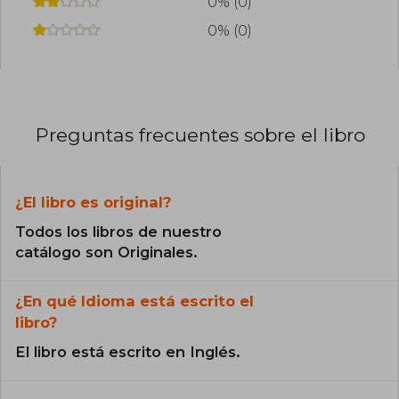
0% (0)
mar con su familia y un enigmático gato negro,
un escenario que bien podría inspirar sus
0% (0)
próximas historias. Con adaptaciones
audiovisuales en camino, su legado como reina
del thriller no hace más que crecer.
Preguntas frecuentes sobre el libro
¿El libro es original?
Todos los libros de nuestro
catálogo son Originales.
¿En qué Idioma está escrito el
libro?
El libro está escrito en Inglés.