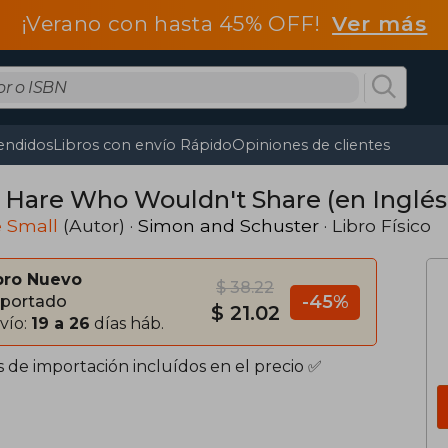
¡Verano con hasta 45% OFF!
Ver más
endidos
Libros con envío Rápido
Opiniones de clientes
 Hare Who Wouldn't Share (en Inglés
e Small
(Autor) ·
Simon and Schuster
· Libro Físico
bro Nuevo
$ 38.22
-45%
portado
$ 21.02
vío:
19 a 26
días háb.
s de importación incluídos en el precio ✅