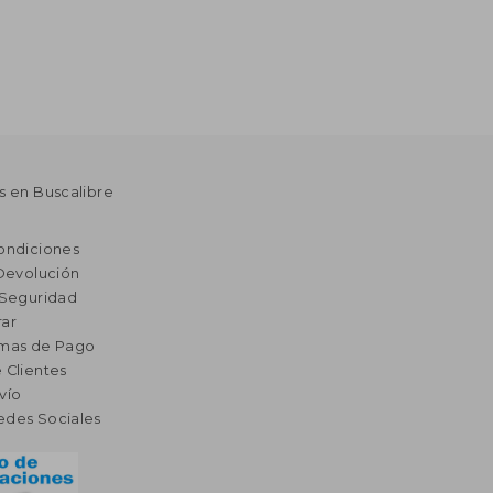
s en Buscalibre
ondiciones
 Devolución
 Seguridad
ar
rmas de Pago
 Clientes
vío
edes Sociales