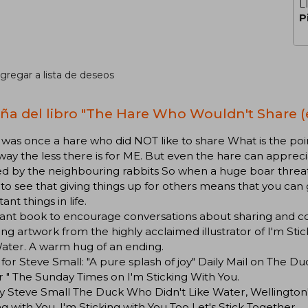
L
P
gregar a lista de deseos
ña del libro "The Hare Who Wouldn't Share (e
was once a hare who did NOT like to share What is the poin
way the less there is for ME. But even the hare can apprec
d by the neighbouring rabbits So when a huge boar threate
o see that giving things up for others means that you ca
ant things in life.
liant book to encourage conversations about sharing and
ng artwork from the highly acclaimed illustrator of I'm St
ater. A warm hug of an ending.
 for Steve Small: "A pure splash of joy" Daily Mail on The D
 " The Sunday Times on I'm Sticking With You.
y Steve Small The Duck Who Didn't Like Water, Wellington's
ng with You, I'm Sticking with You Too Let's Stick Together.