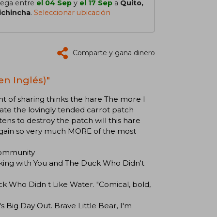
lega entre
el 04 Sep
y
el 17 Sep
a
Quito,
ichincha
.
Seleccionar ubicación
Comparte y gana dinero
n Inglés)"
t of sharing thinks the hare The more I
iate the lovingly tended carrot patch
ns to destroy the patch will this hare
n gain so very much MORE of the most
 community
icking with You and The Duck Who Didn't
uck Who Didn t Like Water. "Comical, bold,
 Big Day Out. Brave Little Bear, I'm