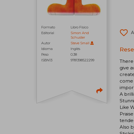
Formato
Libro Físico
A
Editorial
Simon And
Schuster
Autor
Steve Small
Rese
Idioma
Inglés
Peso
0.38
ISBN13
9781398522299
There 
give a
create
come t
import
A bril
Stunni
Like W
Praise
tender
Also b
Sticki