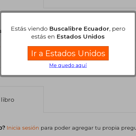
Estás viendo
Buscalibre Ecuador
, pero
son Originales.
estás en
Estados Unidos
?
Ir a Estados Unidos
Me quedo aquí
libro
o?
Inicia sesión
para poder agregar tu propia preg