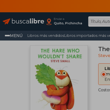
Enviar a
Quito, Pichincha
MENÚ
Libros más vendidos
Libros importados más v
The
Stev
Li
Im
En
Costo