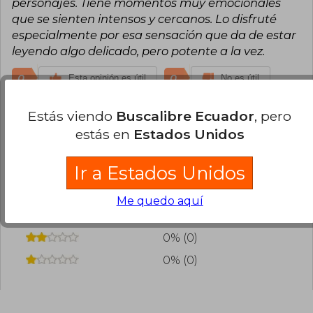
personajes. Tiene momentos muy emocionales
que se sienten intensos y cercanos. Lo disfruté
especialmente por esa sensación que da de estar
leyendo algo delicado, pero potente a la vez.
0
0
Esta opinión es útil
No es útil
Estás viendo
Buscalibre Ecuador
, pero
¿Leíste este libro?
Inicia sesión
para poder
estás en
Estados Unidos
agregar tu propia evaluación
.
Ir a Estados Unidos
100% (1)
0% (0)
Me quedo aquí
0% (0)
0% (0)
0% (0)