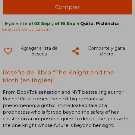
Comprar
Llega entre
el 03 Sep
y
el 16 Sep
a
Quito, Pichincha
.
Seleccionar ubicación
Agregar a lista de
Comparte y gana
deseos
dinero
Reseña del libro "The Knight and the
Moth (en Inglés)"
From BookTok sensation and NYT bestselling author
Rachel Gillig, comes the next big romantasy
phenomenon: a gothic, mist-cloaked tale of a
prophetess who is forced beyond the safety of her
cloister on an impossible quest to defeat the gods with
the one knight whose future is beyond her sight.