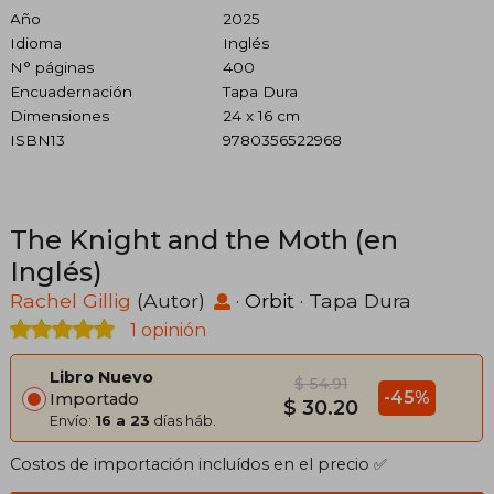
Año
2025
Idioma
Inglés
N° páginas
400
Encuadernación
Tapa Dura
Dimensiones
24 x 16 cm
ISBN13
9780356522968
The Knight and the Moth (en
Inglés)
Rachel Gillig
(Autor)
·
Orbit
· Tapa Dura
1 opinión
Libro Nuevo
$ 54.91
-45%
Importado
$ 30.20
Envío:
16 a 23
días háb.
Costos de importación incluídos en el precio ✅