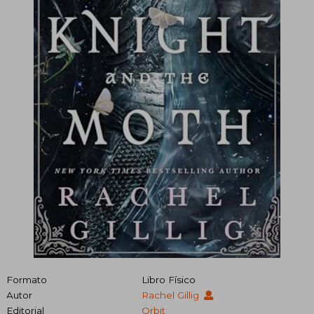
Formato
Libro Físico
Autor
Rachel Gillig
Editorial
Orbit