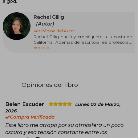
a god.
Rachel Gillig
(Autor)
Ver Página del Autor
Rachel Gillig nació y creció junto a la costa de
California. Además de escritora, es profesora y
Ver más
se licenció en Teoría y Crítica Literarias en la UC
Davis. Si no está acurrucada entre mantas
soñando con su próxima novela, Rachel está en
el jardín o dando un paseo con su marido, su
hijo y su perro, Wally.
Opiniones del libro
Belen Escuder
Lunes 02 de Marzo,
2026
Compra Verificada
Este libro me atrapó por su atmósfera un poco
oscura y esa tensión constante entre los