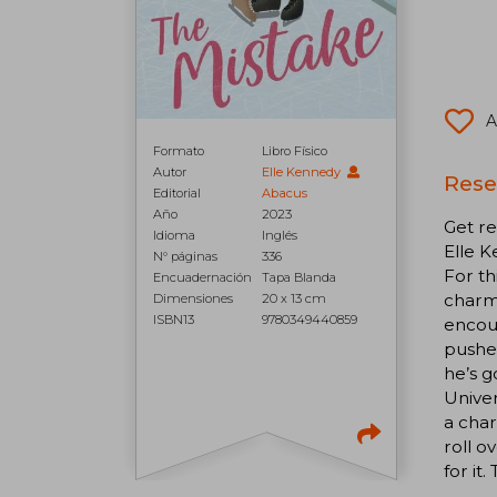
A
Formato
Libro Físico
Autor
Elle Kennedy
Rese
Editorial
Abacus
Año
2023
Get re
Idioma
Inglés
Elle K
N° páginas
336
For th
Encuadernación
Tapa Blanda
charm,
Dimensiones
20 x 13 cm
ISBN13
9780349440859
encoun
pushes
he’s g
Univer
a char
roll o
for it