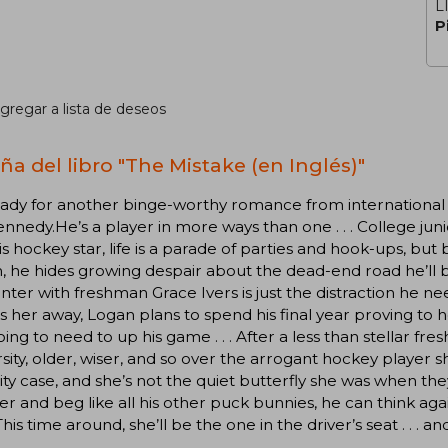
L
P
gregar a lista de deseos
ña del libro "The Mistake (en Inglés)"
ady for another binge-worthy romance from international 
ennedy.He’s a player in more ways than one . . . College jun
is hockey star, life is a parade of parties and hook-ups, but 
 he hides growing despair about the dead-end road he’ll be
ter with freshman Grace Ivers is just the distraction he n
 her away, Logan plans to spend his final year proving to
oing to need to up his game . . . After a less than stellar fr
sity, older, wiser, and so over the arrogant hockey player 
ity case, and she’s not the quiet butterfly she was when the
ver and beg like all his other puck bunnies, he can think ag
. This time around, she’ll be the one in the driver’s seat . . . 