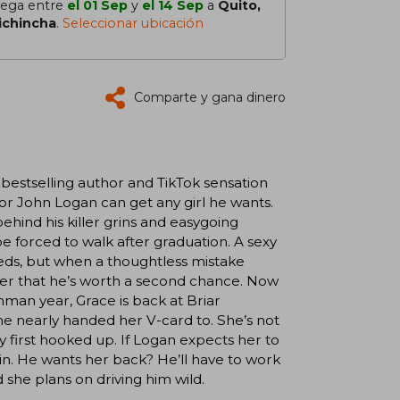
lega entre
el 01 Sep
y
el 14 Sep
a
Quito,
ichincha
.
Seleccionar ubicación
Comparte y gana dinero
bestselling author and TikTok sensation
ior John Logan can get any girl he wants.
behind his killer grins and easygoing
 forced to walk after graduation. A sexy
eeds, but when a thoughtless mistake
 her that he’s worth a second chance. Now
eshman year, Grace is back at Briar
she nearly handed her V-card to. She’s not
y first hooked up. If Logan expects her to
ain. He wants her back? He’ll have to work
and she plans on driving him wild.