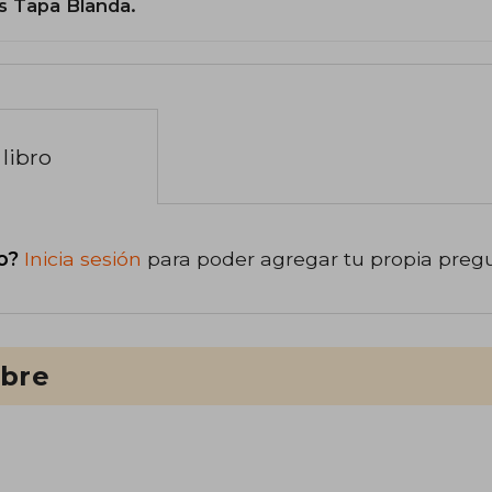
s Tapa Blanda.
libro
o?
Inicia sesión
para poder agregar tu propia preg
ibre