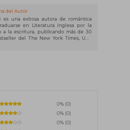
na del Autor
) es una exitosa autora de romántica
duarse en Literatura Inglesa por la
o a la escritura, publicando más de 30
stseller del The New York Times, USA
a especialmente por sagas como Off-
ockey universitario) y Briar U, donde
l. Su habilidad para conectar con el
il la han posicionado como una de las
0% (0)
0% (0)
0% (0)