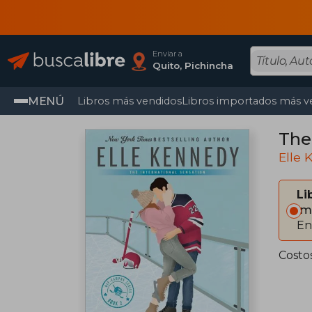
Enviar a
Quito, Pichincha
MENÚ
Libros más vendidos
Libros importados más v
The
Elle
Li
Im
En
Costo