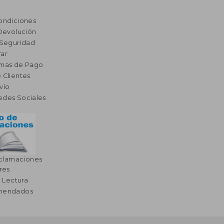
ondiciones
 Devolución
 Seguridad
ar
rmas de Pago
 Clientes
vío
edes Sociales
eclamaciones
res
a Lectura
omendados