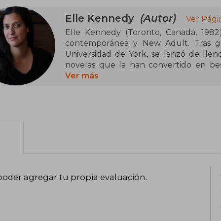
Elle Kennedy
(Autor)
Ver Pági
Elle Kennedy (Toronto, Canadá, 1982
contemporánea y New Adult. Tras gra
Universidad de York, se lanzó de llen
novelas que la han convertido en be
Today y Wall Street Journal. Destac
Ver más
Campus (ambientada en el mundo del h
mezcla pasión, humor y drama juveni
público joven y su ritmo narrativo ág
voces más influyentes del género.
poder agregar tu propia evaluación
.