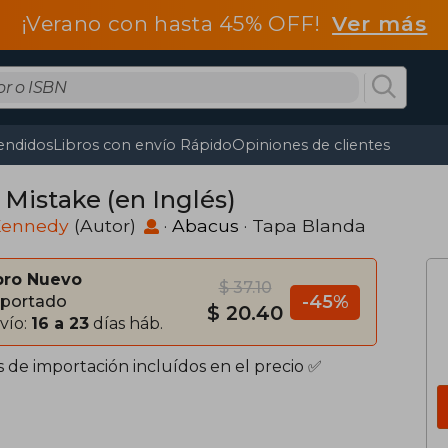
¡Verano con hasta 45% OFF!
Ver más
endidos
Libros con envío Rápido
Opiniones de clientes
 Mistake (en Inglés)
 Kennedy
(Autor)
·
Abacus
· Tapa Blanda
bro Nuevo
$ 37.10
-45%
portado
$ 20.40
vío:
16 a 23
días háb.
s de importación incluídos en el precio ✅