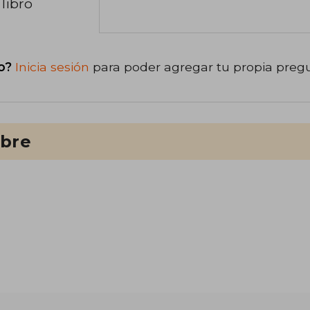
libro
o?
Inicia sesión
para poder agregar tu propia preg
ibre