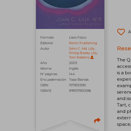
A
Formato
Libro Físico
Editorial
Ronin Publishing
Rese
Autor
John C., Md. Lilly;
Phillip Bailey Lilly;
Tom Robbins
The Qu
Año
2003
access
Idioma
Inglés
is a b
N° páginas
144
experi
Encuadernación
Tapa Blanda
exampl
ISBN
1579510590
ISBN13
9781579510596
serene
and is
Tart, 
and ph
extern
space,