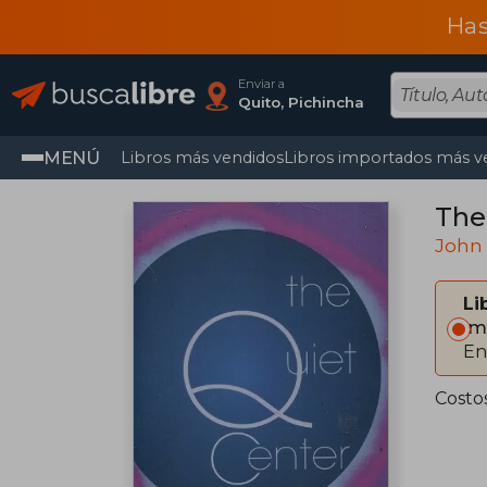
Has
Enviar a
Quito, Pichincha
MENÚ
Libros más vendidos
Libros importados más v
The
John 
Li
Im
En
Costo