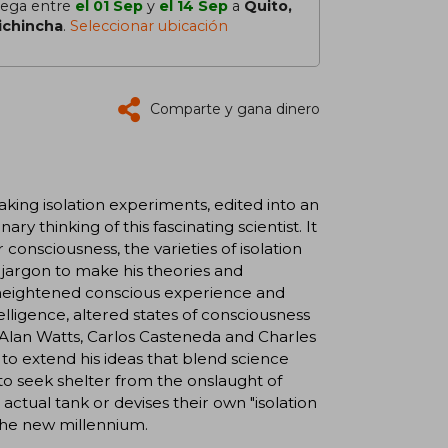
lega entre
el 01 Sep
y
el 14 Sep
a
Quito,
ichincha
.
Seleccionar ubicación
Comparte y gana dinero
king isolation experiments, edited into an
 thinking of this fascinating scientist. It
r consciousness, the varieties of isolation
jargon to make his theories and
 heightened conscious experience and
elligence, altered states of consciousness
y, Alan Watts, Carlos Casteneda and Charles
to extend his ideas that blend science
o seek shelter from the onslaught of
actual tank or devises their own "isolation
 the new millennium.