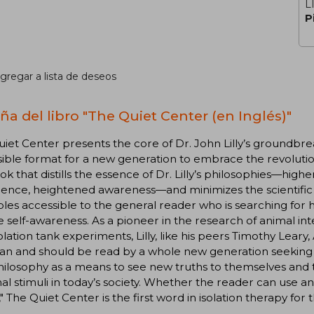
L
P
gregar a lista de deseos
ña del libro "The Quiet Center (en Inglés)"
iet Center presents the core of Dr. John Lilly’s groundbrea
ible format for a new generation to embrace the revolutionary
ook that distills the essence of Dr. Lilly’s philosophies—highe
ence, heightened awareness—and minimizes the scientific 
es accessible to the general reader who is searching for
 self-awareness. As a pioneer in the research of animal int
olation tank experiments, Lilly, like his peers Timothy Lear
can and should be read by a whole new generation seeking 
ilosophy as a means to see new truths to themselves and t
al stimuli in today’s society. Whether the reader can use an 
" The Quiet Center is the first word in isolation therapy for