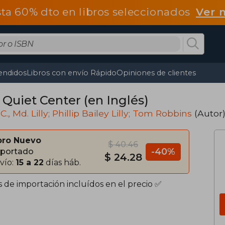
ta 60% dto en libros seleccionados
Ver 
endidos
Libros con envío Rápido
Opiniones de clientes
 Quiet Center (en Inglés)
C., Md. Lilly; Phillip Bailey Lilly; Tom Robbins
(Autor)
bro Nuevo
$ 40.46
-40%
portado
$ 24.28
vío:
15 a 22
días háb.
s de importación incluídos en el precio ✅