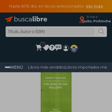
Hasta 60% dto en libros seleccionados
Ver más
Enviar a
Quito, Pichincha
0
MENÚ
Libros más vendidos
Libros importados más v