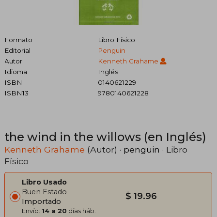
Formato
Libro Físico
Editorial
Penguin
Autor
Kenneth Grahame
Idioma
Inglés
ISBN
0140621229
ISBN13
9780140621228
the wind in the willows (en Inglés)
Kenneth Grahame
(Autor) ·
penguin
· Libro
Físico
Libro Usado
Buen Estado
$ 19.96
Importado
Envío:
14 a 20
días háb.