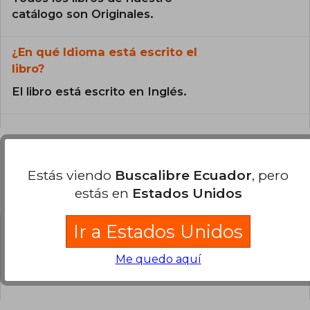
catálogo son Originales.
¿En qué Idioma está escrito el
libro?
El libro está escrito en Inglés.
Estás viendo
Buscalibre Ecuador
, pero
Preguntas y respuestas sobre el libro
estás en
Estados Unidos
Ir a Estados Unidos
¿Tienes una pregunta sobre el libro?
Inicia
Me quedo aquí
sesión
para poder agregar tu propia pregunta.