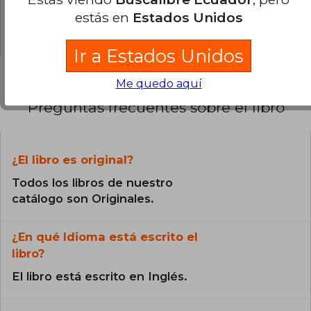
0% (0)
estás en
Estados Unidos
0% (0)
Ir a Estados Unidos
Me quedo aquí
Preguntas frecuentes sobre el libro
¿El libro es original?
Todos los libros de nuestro
catálogo son Originales.
¿En qué Idioma está escrito el
libro?
El libro está escrito en Inglés.