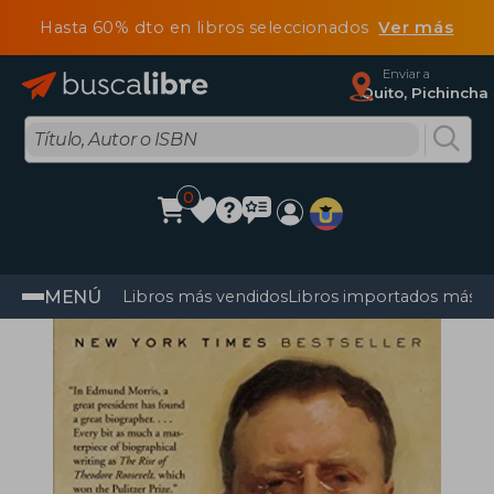
Hasta 60% dto en libros seleccionados
Ver más
Enviar a
Quito, Pichincha
0
MENÚ
Libros más vendidos
Libros importados más v