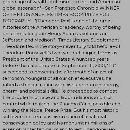
gilded age of wealth, optimism, excess and American
global ascension."--San Francisco Chronicle WINNER
OF THE LOS ANGELES TIMES BOOK PRIZE FOR
BIOGRAPHY - "[Theodore Rex] is one of the great
histories of the American presidency, worthy of being
on a shelf alongside Henry Adams's volumes on
Jefferson and Madison."--Times Literary Supplement
Theodore Rex is the story--never fully told before--of
Theodore Roosevelt's two world-changing terms as
President of the United States. A hundred years
before the catastrophe of September 11, 2001, "TR"
succeeded to power in the aftermath of an act of
terrorism. Youngest of all our chief executives, he
rallied a stricken nation with his superhuman energy,
charm, and political skills. He proceeded to combat
the problems of race and labor relations and trust
control while making the Panama Canal possible and
winning the Nobel Peace Prize. But his most historic
achievement remains his creation of a national
conservation policy, and his monument millions of
acres of protected parks and forest. Theodore Rex