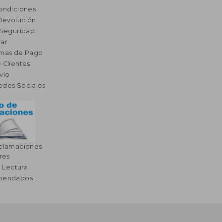
ondiciones
 Devolución
 Seguridad
ar
rmas de Pago
 Clientes
vío
edes Sociales
eclamaciones
res
a Lectura
omendados