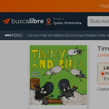
Has
Enviar a
Quito, Pichincha
MENÚ
Libros más vendidos
Libros importados más v
Tim
Lorn
Li
Im
En
Costo