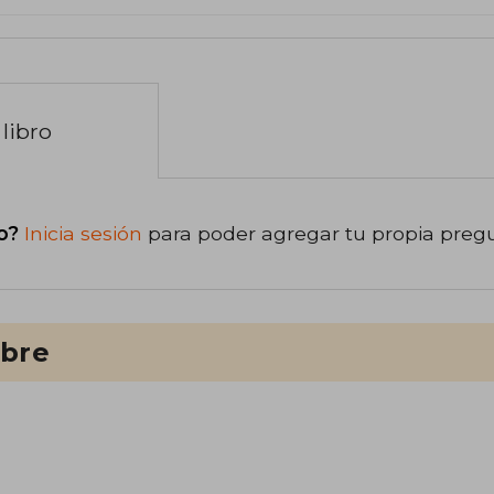
libro
o?
Inicia sesión
para poder agregar tu propia preg
ibre