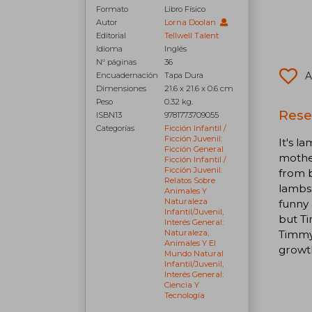
Formato
Libro Físico
Autor
Lorna Doolan
Editorial
Tellwell Talent
Idioma
Inglés
N° páginas
36
A
Encuadernación
Tapa Dura
Dimensiones
21.6 x 21.6 x 0.6 cm
Peso
0.32 kg.
Rese
ISBN13
9781773709055
Categorías
Ficción Infantil /
Ficción Juvenil:
It's l
Ficción General
mother
Ficción Infantil /
Ficción Juvenil:
from b
Relatos Sobre
lambs 
Animales Y
Naturaleza
funny 
Infantil/juvenil,
but Ti
Interés General:
Timmy 
Naturaleza,
Animales Y El
growth
Mundo Natural
Infantil/juvenil,
Interés General:
Ciencia Y
Tecnología