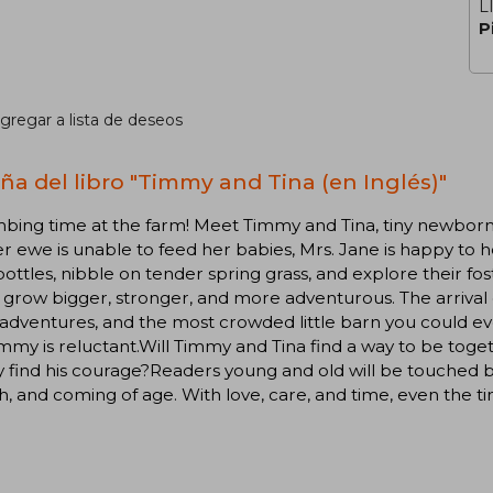
L
P
gregar a lista de deseos
ña del libro "Timmy and Tina (en Inglés)"
ambing time at the farm! Meet Timmy and Tina, tiny newbo
 ewe is unable to feed her babies, Mrs. Jane is happy to h
ottles, nibble on tender spring grass, and explore their fo
grow bigger, stronger, and more adventurous. The arrival 
adventures, and the most crowded little barn you could eve
mmy is reluctant.Will Timmy and Tina find a way to be toget
find his courage?Readers young and old will be touched by 
, and coming of age. With love, care, and time, even the t