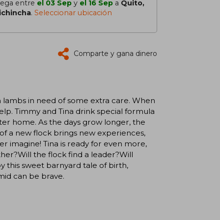
lega entre
el 03 Sep
y
el 16 Sep
a
Quito,
ichincha
.
Seleccionar ubicación
Comparte y gana dinero
rn lambs in need of some extra care. When
elp. Timmy and Tina drink special formula
ster home. As the days grow longer, the
of a new flock brings new experiences,
r imagine! Tina is ready for even more,
her?Will the flock find a leader?Will
this sweet barnyard tale of birth,
imid can be brave.