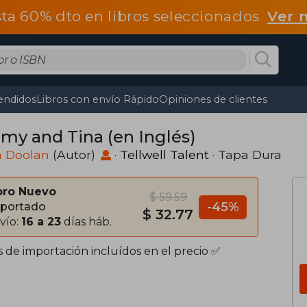
ta 60% dto en libros seleccionados
Ver 
endidos
Libros con envío Rápido
Opiniones de clientes
my and Tina (en Inglés)
a Doolan
(Autor)
·
Tellwell Talent
· Tapa Dura
bro Nuevo
$ 59.59
-45%
portado
$ 32.77
vío:
16 a 23
días háb.
s de importación incluídos en el precio ✅