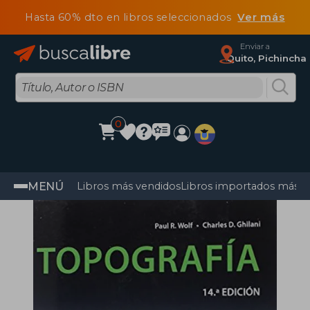
Hasta 60% dto en libros seleccionados
Ver más
Enviar a
Quito, Pichincha
0
MENÚ
Libros más vendidos
Libros importados más v