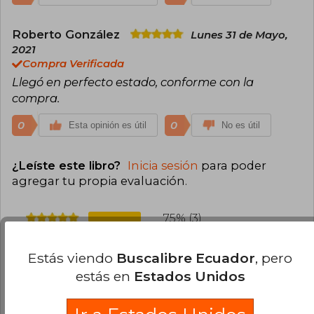
Roberto González
Lunes 31 de Mayo,
2021
Compra Verificada
Llegó en perfecto estado, conforme con la
compra.
0
0
Esta opinión es útil
No es útil
¿Leíste este libro?
Inicia sesión
para poder
agregar tu propia evaluación
.
75% (3)
0% (0)
Estás viendo
Buscalibre Ecuador
, pero
0% (0)
estás en
Estados Unidos
25% (1)
0% (0)