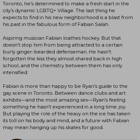
Toronto, he’s determined to make a fresh start in the
city’s dynamic LGBTQ+ Village. The last thing he
expects to find in his new neighborhood is a blast from
his past in the fabulous form of Fabian Salah.
Aspiring musician Fabian loathes hockey. But that
doesn’t stop him from being attracted to a certain
burly ginger-bearded defenseman. He hasn’t
forgotten the kiss they almost shared back in high
school, and the chemistry between them has only
intensified.
Fabian is more than happy to be Ryan’s guide to the
gay scene in Toronto. Between dance clubs and art
exhibits—and the most amazing sex—Ryan’s feeling
something he hasn’t experienced in a long time: joy.
But playing the role of the heavy on the ice has taken
its toll on his body and mind, and a future with Fabian
may mean hanging up his skates for good.