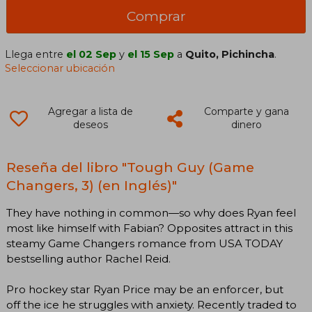
Comprar
Llega entre
el 02 Sep
y
el 15 Sep
a
Quito, Pichincha
.
Seleccionar ubicación
Agregar a lista de
Comparte y gana
deseos
dinero
Reseña del libro "Tough Guy (Game
Changers, 3) (en Inglés)"
They have nothing in common—so why does Ryan feel
most like himself with Fabian? Opposites attract in this
steamy Game Changers romance from USA TODAY
bestselling author Rachel Reid.
Pro hockey star Ryan Price may be an enforcer, but
off the ice he struggles with anxiety. Recently traded to