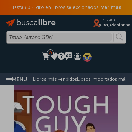
Hasta 60% dto en libros seleccionados
Ver más
Enviar a
Quito, Pichincha
0
MENÚ
Libros más vendidos
Libros importados más v