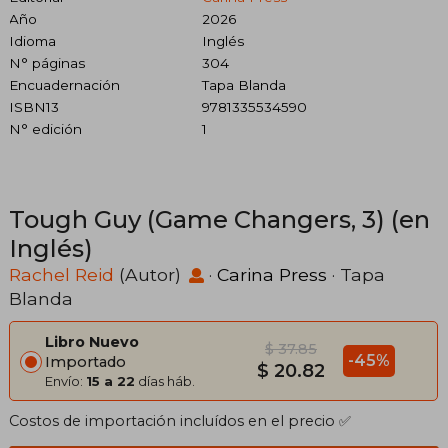
Año
2026
Idioma
Inglés
N° páginas
304
Encuadernación
Tapa Blanda
ISBN13
9781335534590
N° edición
1
Tough Guy (Game Changers, 3) (en
Inglés)
Rachel Reid
(Autor)
·
Carina Press
· Tapa
Blanda
Libro Nuevo
$ 37.85
-45%
Importado
$ 20.82
Envío:
15 a 22
días háb.
Costos de importación incluídos en el precio ✅