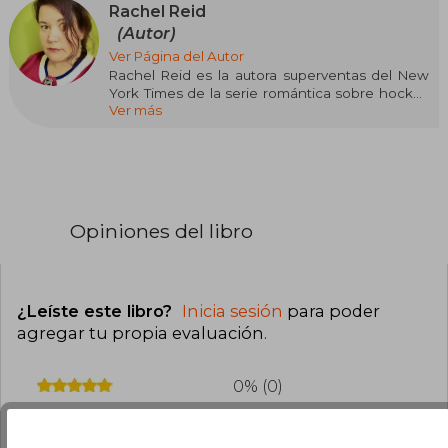
Rachel Reid
(Autor)
Ver Página del Autor
Rachel Reid es la autora superventas del New
York Times de la serie romántica sobre hockey
Ver más
Game Changers, así como de las novelas
románticas independientes sobre hockey Time
to Shine y The Shots You Take. Vive en Nueva
Escocia, Canadá. Siempre ha vivido allí y parece
que probablemente siempre lo hará. Tiene dos
grados universitarios aburridos y dos hijos
interesantes.
Opiniones del libro
Rachel Reid está representada por Deidre
Knight en la agencia Knight Agency.
¿Leíste este libro?
Inicia sesión
para poder
agregar tu propia evaluación
.
0% (0)
0% (0)