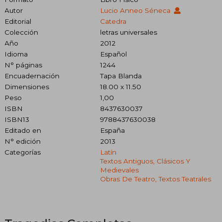
Autor
Lucio Anneo Séneca
Editorial
Catedra
Colección
letras universales
Año
2012
Idioma
Español
N° páginas
1244
Encuadernación
Tapa Blanda
Dimensiones
18.00 x 11.50
Peso
1,00
ISBN
8437630037
ISBN13
9788437630038
Editado en
España
N° edición
2013
Categorías
Latín
Textos Antiguos, Clásicos Y
Medievales
Obras De Teatro, Textos Teatrales