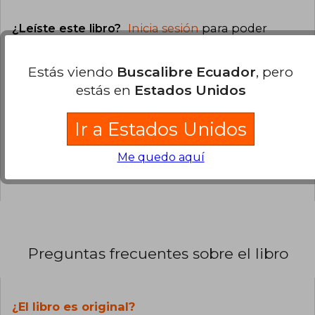
¿Leíste este libro?
Inicia sesión
para poder
agregar tu propia evaluación
.
Estás viendo
Buscalibre Ecuador
, pero
0% (0)
estás en
Estados Unidos
0% (0)
Ir a Estados Unidos
0% (0)
0% (0)
Me quedo aquí
0% (0)
Preguntas frecuentes sobre el libro
¿El libro es original?