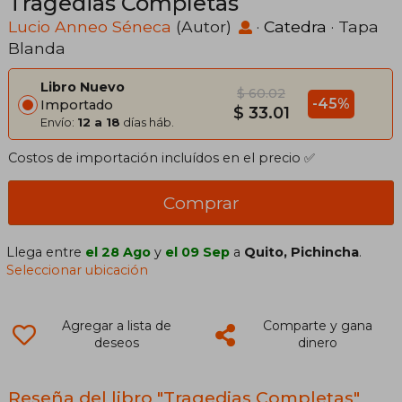
Tragedias Completas
Lucio Anneo Séneca
(Autor)
·
Catedra
· Tapa
Blanda
Libro Nuevo
$ 60.02
-45%
Importado
$ 33.01
Envío:
12 a 18
días háb.
Costos de importación incluídos en el precio ✅
Comprar
Llega entre
el 28 Ago
y
el 09 Sep
a
Quito, Pichincha
.
Seleccionar ubicación
Agregar a lista de
Comparte y gana
deseos
dinero
Reseña del libro "Tragedias Completas"