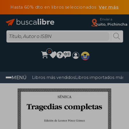
Hasta 60% dto en libros seleccionados
Ver más
Enviar a
Quito, Pichincha
0
MENÚ
Libros más vendidos
Libros importados más v