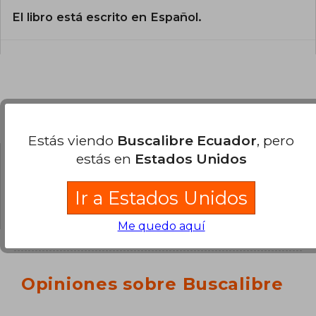
El libro está escrito en Español.
Preguntas y respuestas sobre el libro
Estás viendo
Buscalibre Ecuador
, pero
estás en
Estados Unidos
¿Tienes una pregunta sobre el libro?
Inicia
sesión
para poder agregar tu propia pregunta.
Ir a Estados Unidos
Me quedo aquí
Opiniones sobre Buscalibre