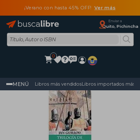
¡Verano con hasta 45% OFF!
Ver más
Enviar a
Quito, Pichincha
0
MENÚ
Libros más vendidos
Libros importados más v