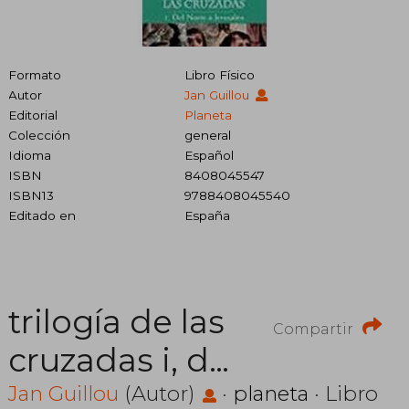
Formato
Libro Físico
Autor
Jan Guillou
Editorial
Planeta
Colección
general
Idioma
Español
ISBN
8408045547
ISBN13
9788408045540
Editado en
España
trilogía de las
Compartir
cruzadas i, del
norte a
Jan Guillou
(Autor)
·
planeta
· Libro