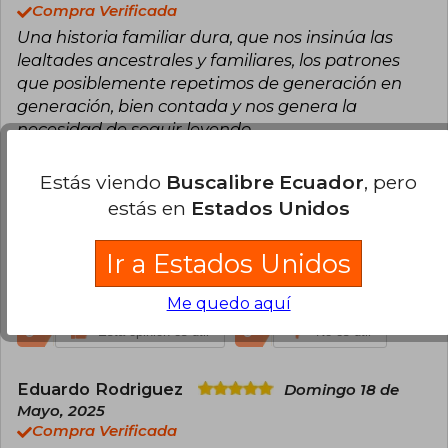
Compra Verificada
Una historia familiar dura, que nos insinúa las
lealtades ancestrales y familiares, los patrones
que posiblemente repetimos de generación en
generación, bien contada y nos genera la
necesidad de seguir leyendo
1
1
Esta opinión es útil
No es útil
Estás viendo
Buscalibre Ecuador
, pero
estás en
Estados Unidos
Rosa Judith Muñoz Nuñez
Lunes 02
de Septiembre, 2024
Ir a Estados Unidos
Compra Verificada
Libro llegó en buen estado. Buen libro
Me quedo aquí
0
0
Esta opinión es útil
No es útil
Eduardo Rodriguez
Domingo 18 de
Mayo, 2025
Compra Verificada