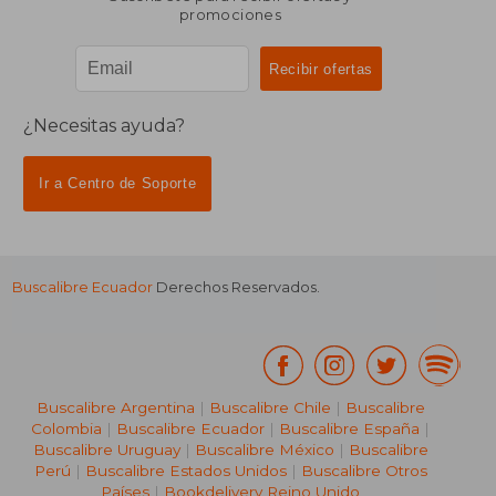
promociones
¿Necesitas ayuda?
Ir a Centro de Soporte
Buscalibre Ecuador
Derechos Reservados.
Buscalibre Argentina
|
Buscalibre Chile
|
Buscalibre
Colombia
|
Buscalibre Ecuador
|
Buscalibre España
|
Buscalibre Uruguay
|
Buscalibre México
|
Buscalibre
Perú
|
Buscalibre Estados Unidos
|
Buscalibre Otros
Países
|
Bookdelivery Reino Unido