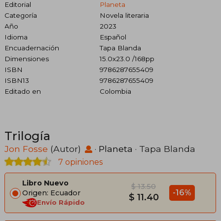
Editorial
Planeta
Categoría
Novela literaria
Año
2023
Idioma
Español
Encuadernación
Tapa Blanda
Dimensiones
15.0x23.0 /168pp
ISBN
9786287655409
ISBN13
9786287655409
Editado en
Colombia
Trilogía
Jon Fosse
(Autor)
·
Planeta
· Tapa Blanda
7 opiniones
Libro Nuevo
$ 13.50
-16%
Origen: Ecuador
$ 11.40
Envío Rápido