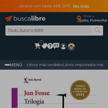
¡Verano con hasta 45% OFF!
Ver más
Enviar a
Quito, Pichincha
0
MENÚ
Libros más vendidos
Libros importados más v