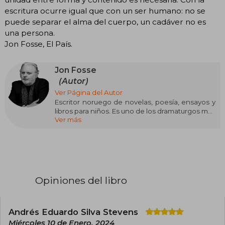
escritura ocurre igual que con un ser humano: no se
puede separar el alma del cuerpo, un cadáver no es
una persona.
Jon Fosse, El País.
Jon Fosse
(Autor)
Ver Página del Autor
Escritor noruego de novelas, poesía, ensayos y
libros para niños. Es uno de los dramaturgos más
Ver más
productivos de Europa y sus obras han sido
traducidas a más de cuarenta idiomas. Fosse fue
nombrado Caballero de la Ordre national du
Mérite de Francia en 2007, recibió el Premio
Internacional Ibsen en 2010 y es el ganador del
Premio Nobel de Literatura 2023.
Opiniones del libro
Andrés Eduardo Silva Stevens
Miércoles 10 de Enero, 2024