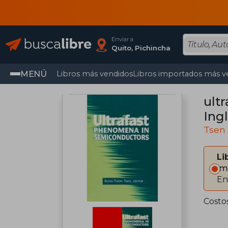
Enviar a
Quito, Pichincha
MENÚ
Libros más vendidos
Libros importados más v
ult
Ingl
Tsen
Li
Im
En
Costo