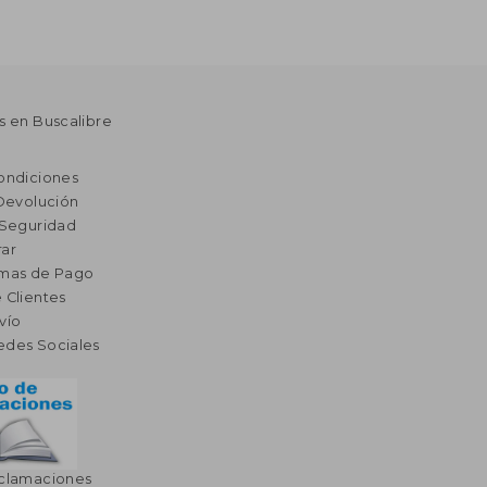
s en Buscalibre
ondiciones
 Devolución
 Seguridad
ar
rmas de Pago
 Clientes
vío
edes Sociales
eclamaciones