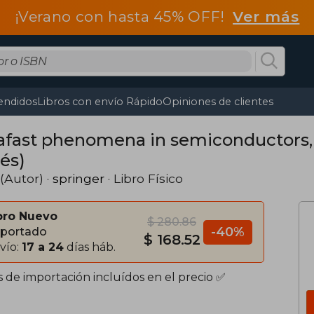
¡Verano con hasta 45% OFF!
Ver más
endidos
Libros con envío Rápido
Opiniones de clientes
rafast phenomena in semiconductors,
és)
(Autor) ·
springer
· Libro Físico
bro Nuevo
$ 280.86
-40%
portado
$ 168.52
vío:
17 a 24
días háb.
s de importación incluídos en el precio ✅