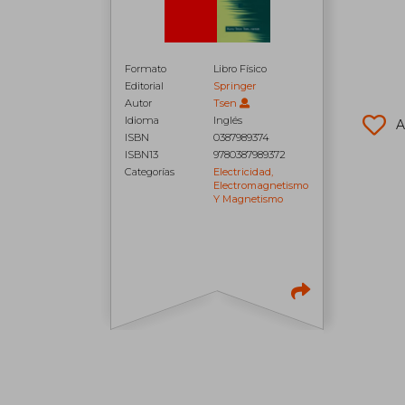
Formato
Libro Físico
Editorial
Springer
Autor
Tsen
Idioma
Inglés
A
ISBN
0387989374
ISBN13
9780387989372
Categorías
Electricidad,
Electromagnetismo
Y Magnetismo