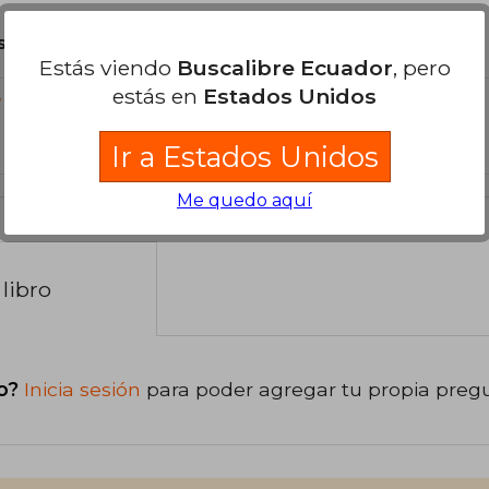
son Originales.
Estás viendo
Buscalibre Ecuador
, pero
estás en
Estados Unidos
?
Ir a Estados Unidos
Me quedo aquí
libro
o?
Inicia sesión
para poder agregar tu propia preg