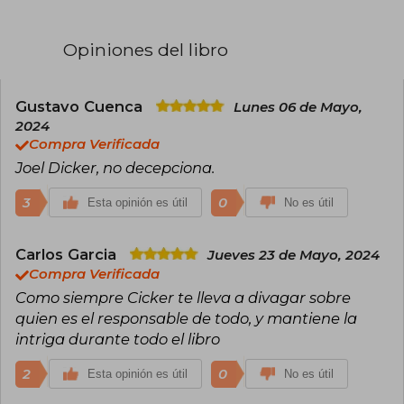
Derecho en la Universidad de Ginebra tras
estudiar Dramaturgia en París, Dicker debutó
con "Los últimos días de nuestros padres" (2010),
Opiniones del libro
pero fue el Premio Goncourt des Lycéens y el
Gran Premio de la Academia Francesa por
"Harry Quebert" lo que lo catapultó al éxito. Su
narrativa se caracteriza por giros ingeniosos,
Gustavo Cuenca
Lunes 06 de Mayo,
estructuras complejas y la creación de
2024
suspense adictivo.
Compra Verificada
Joel Dicker, no decepciona.
3
0
Esta opinión es útil
No es útil
Carlos Garcia
Jueves 23 de Mayo, 2024
Compra Verificada
Como siempre Cicker te lleva a divagar sobre
quien es el responsable de todo, y mantiene la
intriga durante todo el libro
2
0
Esta opinión es útil
No es útil