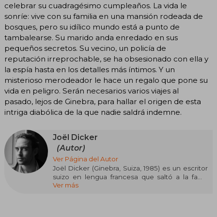
celebrar su cuadragésimo cumpleaños. La vida le
sonríe: vive con su familia en una mansión rodeada de
bosques, pero su idílico mundo está a punto de
tambalearse. Su marido anda enredado en sus
pequeños secretos. Su vecino, un policía de
reputación irreprochable, se ha obsesionado con ella y
la espía hasta en los detalles más íntimos. Y un
misterioso merodeador le hace un regalo que pone su
vida en peligro. Serán necesarios varios viajes al
pasado, lejos de Ginebra, para hallar el origen de esta
intriga diabólica de la que nadie saldrá indemne.
Joël Dicker
(Autor)
Ver Página del Autor
Joël Dicker (Ginebra, Suiza, 1985) es un escritor
suizo en lengua francesa que saltó a la fama
Ver más
internacional con "La verdad sobre el caso Harry
Quebert" (2012), un fenómeno editorial
traducido a más de 30 idiomas que lo consolidó
como maestro del thriller literario. Formado en