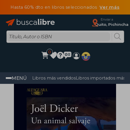
Hasta 60% dto en libros seleccionados
Ver más
Enviar a
Quito, Pichincha
0
MENÚ
Libros más vendidos
Libros importados más v