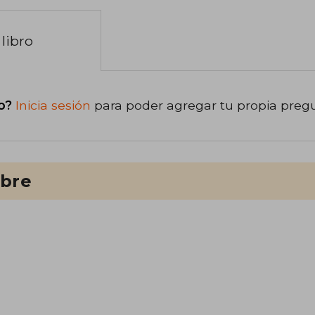
libro
o?
Inicia sesión
para poder agregar tu propia preg
ibre