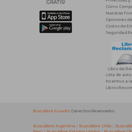
Privacidad y
GRATIS!
Cómo Compr
Nuestras Fo
Opiniones de
Costos de En
Seguridad R
Libro de R
Lista de auto
Incentivo a l
Libros Rec
Buscalibre Ecuador
Derechos Reservados.
Buscalibre Argentina
|
Buscalibre Chile
|
Buscali
Perú
|
Buscalibre Estados Unidos
|
Buscalibre Ot