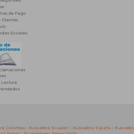
 Seguridad
ar
rmas de Pago
 Clientes
vío
edes Sociales
eclamaciones
res
a Lectura
omendados
bre Colombia
|
Buscalibre Ecuador
|
Buscalibre España
|
Buscalib
ros Países
|
Bookdelivery Reino Unido