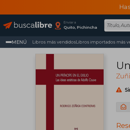
Has
Enviar a
Quito, Pichincha
MENÚ
Libros más vendidos
Libros importados más v
Un
Zuñi
S
Rese