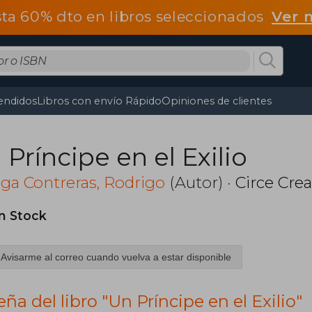
ta 60% dto en libros seleccionados
Ver 
endidos
Libros con envío Rápido
Opiniones de clientes
 Príncipe en el Exilio
ga Contreras, Rodrigo
(Autor) ·
Circe Cre
in Stock
Avisarme al correo cuando vuelva a estar disponible
ña del libro "Un Príncipe en el Exilio"