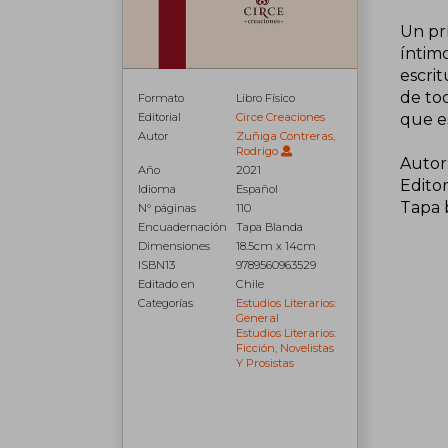
Un prí
íntimo
escrit
de tod
Formato
Libro Físico
Editorial
Circe Creaciones
que es
Autor
Zuñiga Contreras,
Rodrigo
Autor
Año
2021
Editor
Idioma
Español
Tapa 
N° páginas
110
Encuadernación
Tapa Blanda
Dimensiones
18.5cm x 14cm
ISBN13
9789560963529
Editado en
Chile
Categorías
Estudios Literarios:
General
Estudios Literarios:
Ficción, Novelistas
Y Prosistas