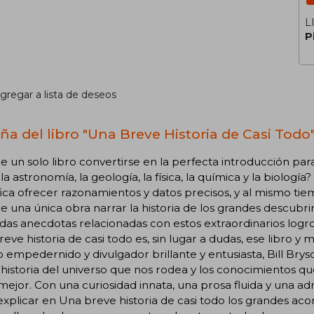
L
P
gregar a lista de deseos
ña del libro "Una Breve Historia de Casi Todo
 un solo libro convertirse en la perfecta introducción para
a astronomía, la geología, la física, la química y la biologí
fica ofrecer razonamientos y datos precisos, y al mismo 
 una única obra narrar la historia de los grandes descubr
idas anecdotas relacionadas con estos extraordinarios logr
eve historia de casi todo es, sin lugar a dudas, ese libro y
o empedernido y divulgador brillante y entusiasta, Bill Br
 historia del universo que nos rodea y los conocimientos 
ejor. Con una curiosidad innata, una prosa fluida y una ad
explicar en Una breve historia de casi todo los grandes ac