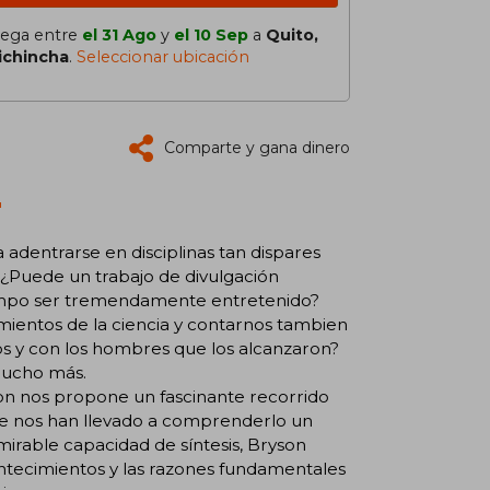
lega entre
el 31 Ago
y
el 10 Sep
a
Quito,
ichincha
.
Seleccionar ubicación
Comparte y gana dinero
"
 adentrarse en disciplinas tan dispares
a? ¿Puede un trabajo de divulgación
tiempo ser tremendamente entretenido?
imientos de la ciencia y contarnos tambien
os y con los hombres que los alcanzaron?
 mucho más.
yson nos propone un fascinante recorrido
que nos han llevado a comprenderlo un
mirable capacidad de síntesis, Bryson
ontecimientos y las razones fundamentales