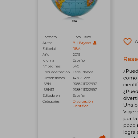
Formato
Libro Físico
A
Autor
Bill Bryson
Editorial
RBA
Año
2015
Rese
Idioma
Español
N° páginas
640
¿Puede
Encuadernación
Tapa Blanda
como l
Dimensiones
14 x 21 cm
cientí
ISBN
9788411322997
ISBN13
9788411322997
¿Puede
Editado en
España
divert
Categorías
Divulgación
Una br
Científica
Viajer
por la
poco m
logra 