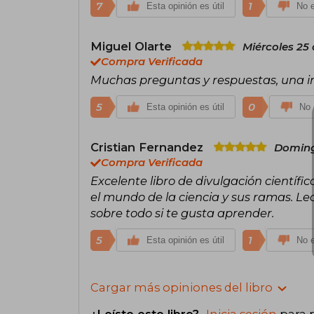
7
1
Esta opinión es útil
No e
Miguel Olarte
Miércoles 25
Compra Verificada
Muchas preguntas y respuestas, una in
5
0
Esta opinión es útil
No 
Cristian Fernandez
Doming
Compra Verificada
Excelente libro de divulgación científ
el mundo de la ciencia y sus ramas. 
sobre todo si te gusta aprender.
5
1
Esta opinión es útil
No e
Cargar más opiniones del libro