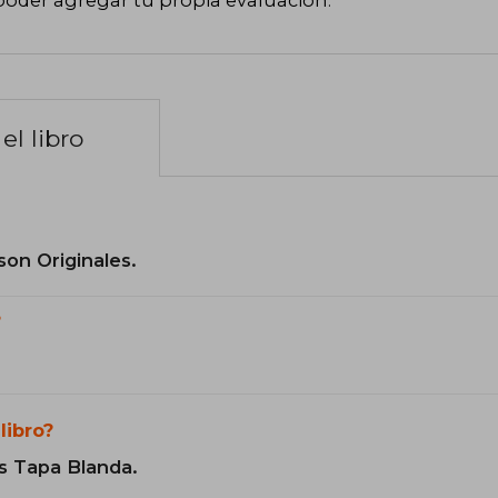
poder agregar tu propia evaluación
.
el libro
son Originales.
?
libro?
s Tapa Blanda.