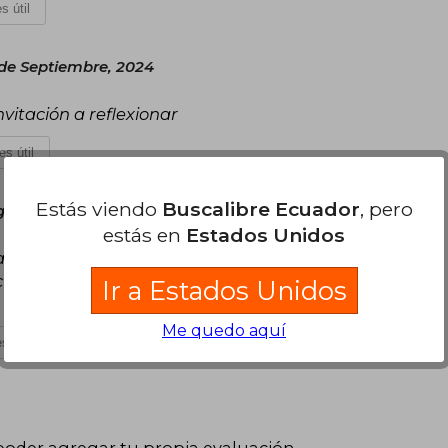
s útil
 de Septiembre, 2024
vitación a reflexionar
es útil
Estás viendo
Buscalibre Ecuador
, pero
o 09 de Marzo, 2025
estás en
Estados Unidos
ica para justamente aprender un poco sobre todo
Lectura muy amena, simple. Recomendado 100%
Ir a Estados Unidos
Me quedo aquí
s útil