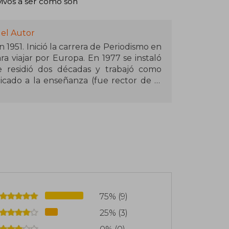
vivos a ser como son
del Autor
 1951. Inició la carrera de Periodismo en
a viajar por Europa. En 1977 se instaló
e residió dos décadas y trabajó como
cado a la enseñanza (fue rector de la
dedica sobre todo a escribir. Es autor,
speare, Una breve historia de casi todo,
a privada, Aventuras y desventuras del
que i 1927: Un verano que cambió el
75% (9)
25% (3)