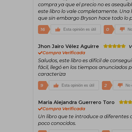
compra ya que el precio no es asequi
este libro lo vale completamente. Una
que sin embargo Bryson hace todo lo po
16
0
Esta opinión es útil
No
Jhon Jairo Vélez Aguirre
V
Compra Verificada
Saludos, este libro es difícil de consegu
fácil, llegó en los tiempos anunciados 
caracteriza
9
2
Esta opinión es útil
No e
Maria Alejandra Guerrero Toro
Compra Verificada
Un libro que te introduce a diferentes
poco conocidos.