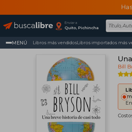
Has
Enviar a
Quito, Pichincha
MENÚ
Libros más vendidos
Libros importados más v
Una
Bill 
Li
Im
En
Costo