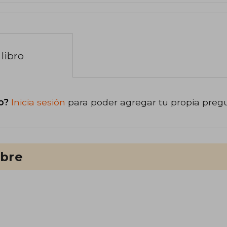
libro
o?
Inicia sesión
para poder agregar tu propia preg
ibre