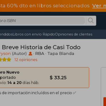
ta 60% dto en libros seleccionados
Ver 
endidos
Libros con envío Rápido
Opiniones de clientes
 Breve Historia de Casi Todo
Bryson
(Autor)
·
RBA
· Tapa Blanda
12 opiniones
bro Nuevo
$ 33.25
portado
vío:
14 a 20
días háb.
s de importación incluídos en el precio ✅