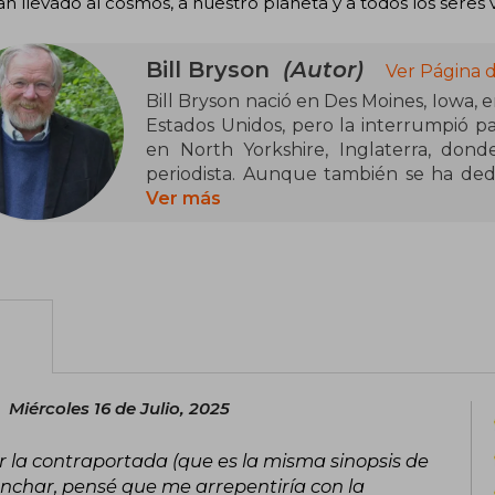
n llevado al cosmos, a nuestro planeta y a todos los seres 
Bill Bryson
(Autor)
Ver Página 
Bill Bryson nació en Des Moines, Iowa, en
Estados Unidos, pero la interrumpió par
en North Yorkshire, Inglaterra, dond
periodista. Aunque también se ha dedi
Universidad de Durham), actualmente se 
Ver más
entre otros libros superventas, de Shake
En casa: una breve historia de la vid
Chico Centella, Un paseo por el bos
mundo y En las antípodas.
Miércoles 16 de Julio, 2025
r la contraportada (que es la misma sinopsis de
anchar, pensé que me arrepentiría con la