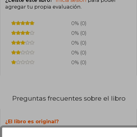
¿Leíste este libro?
Inicia sesión
para poder
agregar tu propia evaluación
.
0% (0)
0% (0)
0% (0)
0% (0)
0% (0)
Preguntas frecuentes sobre el libro
¿El libro es original?
Todos los libros de nuestro