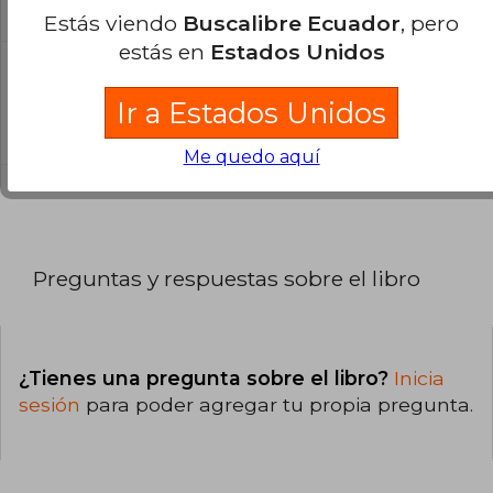
catálogo son Originales.
Estás viendo
Buscalibre Ecuador
, pero
estás en
Estados Unidos
¿En qué Idioma está escrito el
libro?
Ir a Estados Unidos
El libro está escrito en Español.
Me quedo aquí
Preguntas y respuestas sobre el libro
¿Tienes una pregunta sobre el libro?
Inicia
sesión
para poder agregar tu propia pregunta.