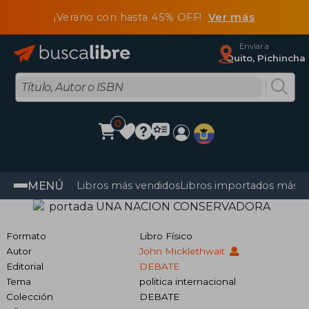
¡Verano con hasta 45% OFF!
Ver más
Enviar a
Quito, Pichincha
0
MENÚ
Libros más vendidos
Libros importados más v
Formato
Libro Físico
Autor
John Micklethwait
Editorial
DEBATE
Tema
politica internacional
Colección
DEBATE