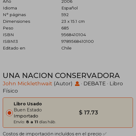
Año
2006
Idioma
Español
N° páginas
592
Dimensiones
23 x 15.1 cm
Peso
685
ISBN
9568410104
ISBN13
9789568410100
Editado en
Chile
UNA NACION CONSERVADORA
John Micklethwait
(Autor)
·
DEBATE
· Libro
Físico
Libro Usado
Buen Estado
$ 17.73
Importado
Envío:
8 a 11
días háb.
Costos de importación incluídos en el precio ✅