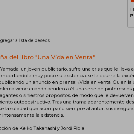
L
P
gregar a lista de deseos
ña del libro "Una Vida en Venta"
Yamada. un joven publicitario. sufre una crisis que le lleva a
 importándole muy poco su existencia. se le ocurre la excén
ublicando un anuncio en prensa: «Vida en venta. Quien la 
oblema viene cuando acuden a él una serie de pintorescos
agantes o siniestros propósitos. de modo que le devuelven e
miento autodestructivo. Tras una trama aparentemente des
ce la soledad que acompañó siempre al autor. sus inseguri
 intensamente la existencia.
ción de Keiko Takahashi y Jordi Fibla