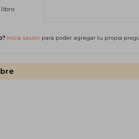
libro
o?
Inicia sesión
para poder agregar tu propia preg
ibre