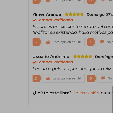
2
0
Ylmer Aranda
Domingo 27 d
Compra Verificada
El libro es un excelente retrato del c
finalizar su existencia, halla motivos p
3
1
Esta opinión es útil
No e
Usuario Anónimo
Domingo 
Compra Verificada
Fue un regalo . La persona quedo feliz.
2
0
Esta opinión es útil
No 
¿Leíste este libro?
Inicia sesión
para 