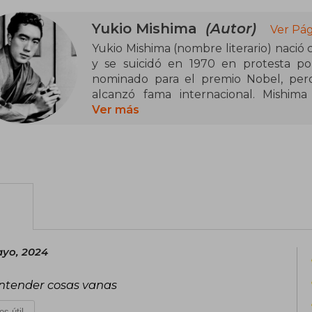
Yukio Mishima
(Autor)
Ver Pág
Yukio Mishima (nombre literario) nació
y se suicidó en 1970 en protesta por
nominado para el premio Nobel, pe
alcanzó fama internacional. Mishima
generación, el embate de dos modelos d
Ver más
milenaria del Japón. Escritor plural y 
primer éxito notable, le hizo famoso con
ayo, 2024
 entender cosas vanas
es útil