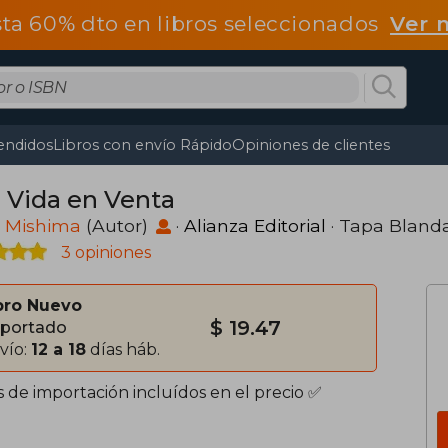
ta 60% dto en libros seleccionados
Ver 
endidos
Libros con envío Rápido
Opiniones de clientes
 Vida en Venta
o Mishima
(Autor)
·
Alianza Editorial
· Tapa Bland
3 opiniones
bro Nuevo
$ 19.47
portado
vío:
12 a 18
días háb.
s de importación incluídos en el precio ✅