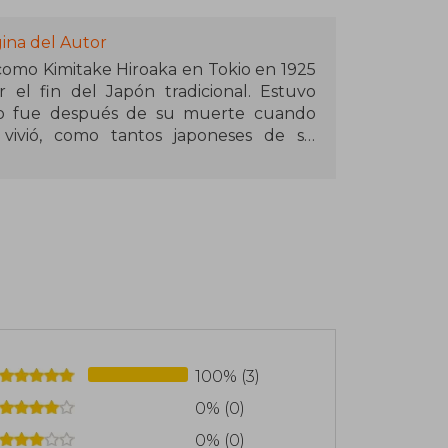
ina del Autor
 como Kimitake Hiroaka en Tokio en 1925
 el fin del Japón tradicional. Estuvo
ro fue después de su muerte cuando
 vivió, como tantos japoneses de su
e cultura: la occidental y la propia y
fecundo, Confesiones de una máscara, su
 tan sólo veinticuatro años.
100% (3)
0% (0)
0% (0)