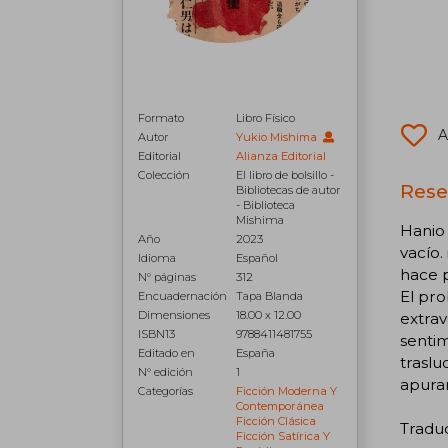
Formato
Libro Físico
A
Autor
Yukio Mishima
Editorial
Alianza Editorial
Colección
El libro de bolsillo -
Rese
Bibliotecas de autor
- Biblioteca
Mishima
Hanio 
Año
2023
vacío.
Idioma
Español
hace p
N° páginas
312
El pr
Encuadernación
Tapa Blanda
Dimensiones
18.00 x 12.00
extrav
ISBN13
9788411481755
senti
Editado en
España
traslu
N° edición
1
apurar
Categorías
Ficción Moderna Y
Contemporánea
Ficción Clásica
Traduc
Ficción Satírica Y