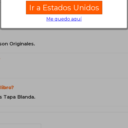
Ir a Estados Unidos
el libro
Me quedo aquí
son Originales.
?
libro?
s Tapa Blanda.