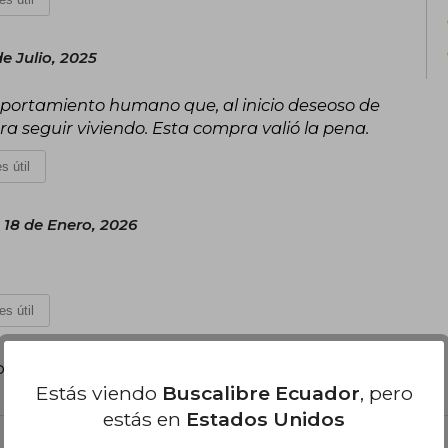
e Julio, 2025
omportamiento humano que, al inicio deseoso de
ara seguir viviendo. Esta compra valió la pena.
s útil
18 de Enero, 2026
es útil
poder agregar tu propia evaluación
.
Estás viendo
Buscalibre Ecuador
, pero
estás en
Estados Unidos