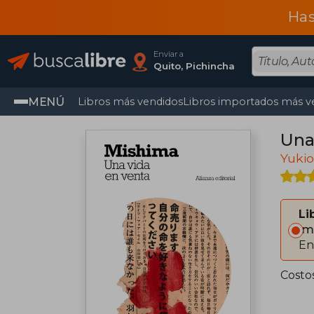
Has
Enviar a
Quito, Pichincha
MENÚ
Libros más vendidos
Libros importados más v
Una
Yuki
Li
Im
En
Costo