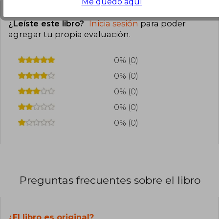
Me quedo aquí
¿Leíste este libro?
Inicia sesión
para poder
agregar tu propia evaluación
.
0% (0)
0% (0)
0% (0)
0% (0)
0% (0)
Preguntas frecuentes sobre el libro
¿El libro es original?