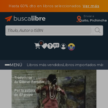
Hasta 60% dto en libros seleccionados
Ver más
Enviar a
Quito, Pichincha
0
MENÚ
Libros más vendidos
Libros importados más v