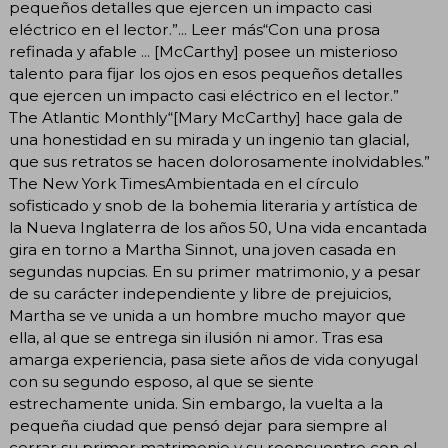
pequeños detalles que ejercen un impacto casi
eléctrico en el lector.”... Leer más“Con una prosa
refinada y afable ... [McCarthy] posee un misterioso
talento para fijar los ojos en esos pequeños detalles
que ejercen un impacto casi eléctrico en el lector.”
The Atlantic Monthly“[Mary McCarthy] hace gala de
una honestidad en su mirada y un ingenio tan glacial,
que sus retratos se hacen dolorosamente inolvidables.”
The New York TimesAmbientada en el círculo
sofisticado y snob de la bohemia literaria y artística de
la Nueva Inglaterra de los años 50, Una vida encantada
gira en torno a Martha Sinnot, una joven casada en
segundas nupcias. En su primer matrimonio, y a pesar
de su carácter independiente y libre de prejuicios,
Martha se ve unida a un hombre mucho mayor que
ella, al que se entrega sin ilusión ni amor. Tras esa
amarga experiencia, pasa siete años de vida conyugal
con su segundo esposo, al que se siente
estrechamente unida. Sin embargo, la vuelta a la
pequeña ciudad que pensó dejar para siempre al
cerrar su primer matrimonio y su reencuentro con el