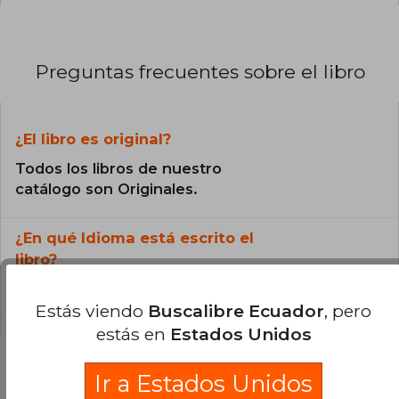
seduce» (E. Paz Soldán, La Tercera, Chile); y el
ensayo El Hambre: «Mucho más que un ensayo,
mucho más que una novela, porque Caparrós
utiliza la literatura para acompañarnos a un
Preguntas frecuentes sobre el libro
infierno hecho de una realidad a la que a
menudo se le presta sólo una atención
distraída» (Roberto Saviano); «Un libro que,
seguro, será importante. Un libro que faltaba»
¿El libro es original?
(Agustín Fernández Mallo, El Mundo).
Todos los libros de nuestro
catálogo son Originales.
¿En qué Idioma está escrito el
libro?
El libro está escrito en Español.
Estás viendo
Buscalibre Ecuador
, pero
estás en
Estados Unidos
Ir a Estados Unidos