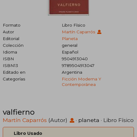
Formato
Libro Físico
Autor
Martín Caparrós
Editorial
Planeta
Colección
general
Idioma
Español
ISBN
9504913040
ISBN13
9789504913047
Editado en
Argentina
Categorías
Ficción Moderna Y
Contemporánea
valfierno
Martín Caparrós
(Autor)
·
planeta
· Libro Físico
Libro Usado