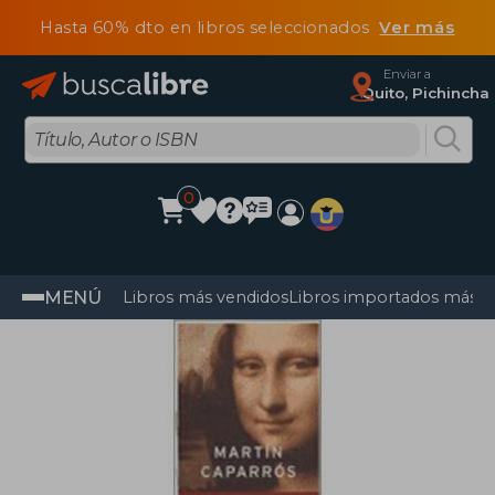
Hasta 60% dto en libros seleccionados
Ver más
Enviar a
Quito, Pichincha
0
MENÚ
Libros más vendidos
Libros importados más v