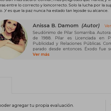
ras entre lo correcto y loincorrecto. Solo la lucha por la su
. ,Y es que la paz nunca ha estado tan lejosde su alcance.
Anissa B. Damom
(Autor)
Ver
Seudónimo de Pilar Somarriba. Autora
de 1988. Pilar es Licenciada en Pe
Publicidad y Relaciones Públicas. Com
parado desde entonces. Éxodo fue su
siguieron Revelación y Jueces para compl
Ver más
poder agregar tu propia evaluación
.