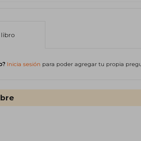
libro
o?
Inicia sesión
para poder agregar tu propia preg
ibre