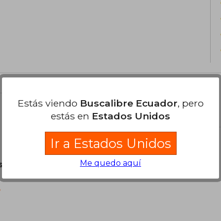
Estás viendo
Buscalibre Ecuador
, pero
el libro
estás en
Estados Unidos
Ir a Estados Unidos
Me quedo aquí
son Originales.
?