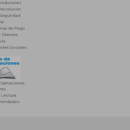
ondiciones
 Devolución
 Seguridad
ar
rmas de Pago
 Clientes
vío
edes Sociales
eclamaciones
res
a Lectura
omendados