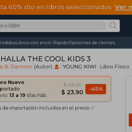
ta 60% dto en libros seleccionados
Ver 
endidos
Libros con envío Rápido
Opiniones de clientes
HALLA THE COOL KIDS 3
sa B. Damom
(Autor)
·
YOUNG KIWI
· Libro Físico
bro Nuevo
$ 43.45
-45%
portado
$ 23.90
vío:
13 a 19
días háb.
s de importación incluídos en el precio ✅