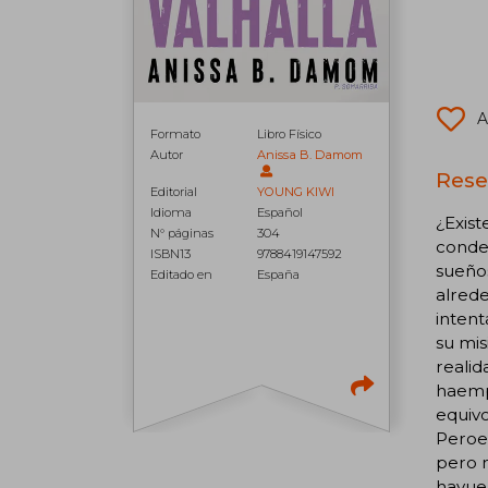
A
Formato
Libro Físico
Autor
Anissa B. Damom
Rese
Editorial
YOUNG KIWI
Idioma
Español
¿Exist
N° páginas
304
conden
ISBN13
9788419147592
sueños
Editado en
España
alred
intent
su mis
realid
haempe
equivo
Peroes
pero 
havuel