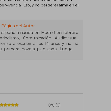
pervivencia. ,Eso, y no perderel alma en el
 Página del Autor
 española nacida en Madrid en febrero
riodismo, Comunicación Audiovisual,
enzó a escribir a los 14 años y no ha
 primera novela publicada. Luego le
etar la trilogía.
0% (0)