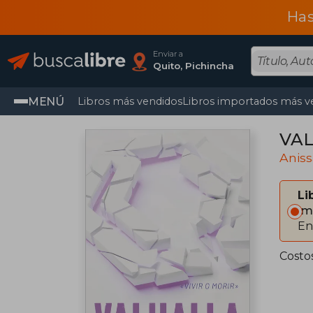
Has
Enviar a
Quito, Pichincha
MENÚ
Libros más vendidos
Libros importados más v
VAL
Anis
Li
Im
En
Costo