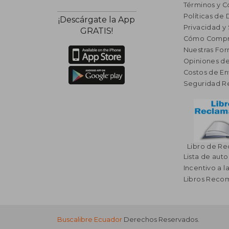
Términos y C
Políticas de
¡Descárgate la App
Privacidad y
GRATIS!
Cómo Compr
Nuestras Fo
Opiniones de
Costos de En
Seguridad R
Libro de R
Lista de auto
Incentivo a l
Libros Rec
Buscalibre Ecuador
Derechos Reservados.