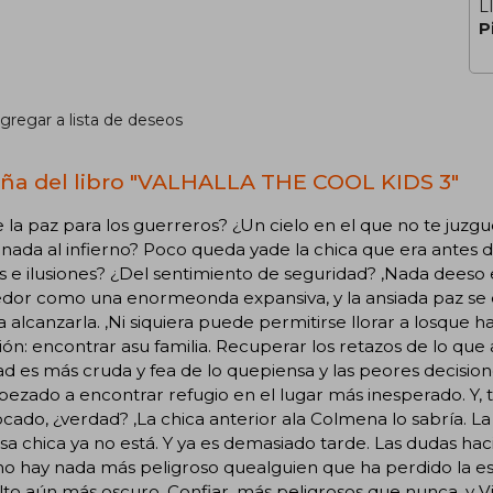
L
P
gregar a lista de deseos
ña del libro "VALHALLA THE COOL KIDS 3"
e la paz para los guerreros? ¿Un cielo en el que no te juz
ada al infierno? Poco queda yade la chica que era antes 
 e ilusiones? ¿Del sentimiento de seguridad? ,Nada deeso 
edor como una enormeonda expansiva, y la ansiada paz se
a alcanzarla. ,Ni siquiera puede permitirse llorar a losque
ión: encontrar asu familia. Recuperar los retazos de lo que
ad es más cruda y fea de lo quepiensa y las peores decision
zado a encontrar refugio en el lugar más inesperado. Y, 
cado, ¿verdad? ,La chica anterior ala Colmena lo sabría. La 
a chica ya no está. Y ya es demasiado tarde. Las dudas hac
no hay nada más peligroso quealguien que ha perdido la e
to aún más oscuro. Confiar, más peligrosos que nunca, y 