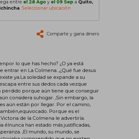
lega entre
el 28 Ago
y
el 09 Sep
a
Quito,
ichincha
.
Seleccionar ubicación
Comparte y gana dinero
guenpor lo que has hecho? ¿O ya está
de entrar en La Colmena. ,¿Qué fue desus
existe ya.La soledad se expande a su
 escapa entre sus dedos cada vezque
 ha perdido porque aún tiene que conseguir
 aún considera suhogar. ,Sin embargo, la
es aún están por llegar. Por el camino,
también,equivocado. Porque es el
Victoria de la Colmena le advertiría.
ia élnunca han estado más justificadas,
speranza. ,El mundo, su mundo, se
Victoriaha comprendido que no existen