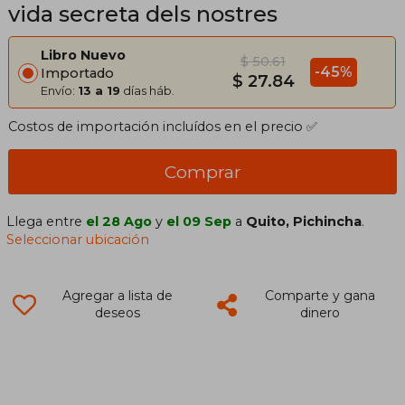
vida secreta dels nostres
Libro Nuevo
$ 50.61
-45%
Importado
$ 27.84
Envío:
13 a 19
días háb.
Costos de importación incluídos en el precio ✅
Comprar
Llega entre
el 28 Ago
y
el 09 Sep
a
Quito, Pichincha
.
Seleccionar ubicación
Agregar a lista de
Comparte y gana
deseos
dinero