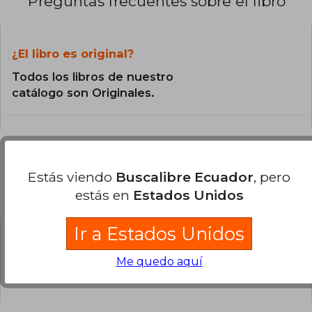
Preguntas frecuentes sobre el libro
¿El libro es original?
Todos los libros de nuestro
catálogo son Originales.
Estás viendo
Buscalibre Ecuador
, pero
Preguntas y respuestas sobre el libro
estás en
Estados Unidos
Ir a Estados Unidos
¿Tienes una pregunta sobre el libro?
Inicia
Me quedo aquí
sesión
para poder agregar tu propia pregunta.