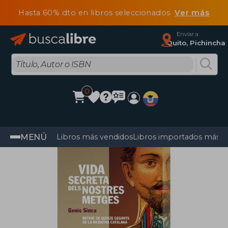
Hasta 60% dto en libros seleccionados
Ver más
Enviar a
Quito, Pichincha
0
MENÚ
Libros más vendidos
Libros importados más v