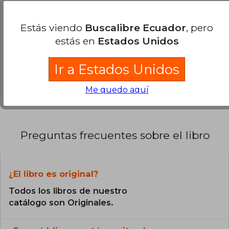
0% (0)
Estás viendo
Buscalibre Ecuador
, pero
0% (0)
estás en
Estados Unidos
0% (0)
0% (0)
Ir a Estados Unidos
0% (0)
Me quedo aquí
Preguntas frecuentes sobre el libro
¿El libro es original?
Todos los libros de nuestro
catálogo son Originales.