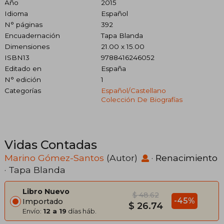
Año
2015
Idioma
Español
N° páginas
392
Encuadernación
Tapa Blanda
Dimensiones
21.00 x 15.00
ISBN13
9788416246052
Editado en
España
N° edición
1
Categorías
Español/castellano
Colección De Biografías
Vidas Contadas
Marino Gómez-Santos
(Autor)
·
Renacimiento
· Tapa Blanda
Libro Nuevo
$ 48.62
-45%
Importado
$ 26.74
Envío:
12 a 19
días háb.