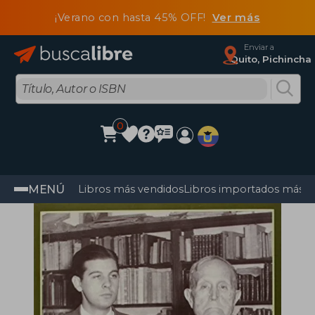
¡Verano con hasta 45% OFF!
Ver más
Enviar a
Quito, Pichincha
0
MENÚ
Libros más vendidos
Libros importados más v