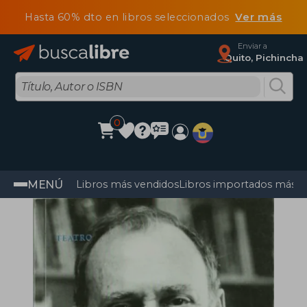
Hasta 60% dto en libros seleccionados
Ver más
Enviar a
Quito, Pichincha
0
MENÚ
Libros más vendidos
Libros importados más v