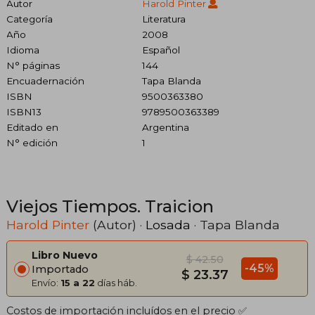
Autor
Harold Pinter
Categoría
Literatura
Año
2008
Idioma
Español
N° páginas
144
Encuadernación
Tapa Blanda
ISBN
9500363380
ISBN13
9789500363389
Editado en
Argentina
N° edición
1
Viejos Tiempos. Traicion
Harold Pinter
(Autor) ·
Losada
· Tapa Blanda
Libro Nuevo
$ 42.50
-45%
Importado
$ 23.37
Envío:
15 a 22
días háb.
Costos de importación incluídos en el precio ✅