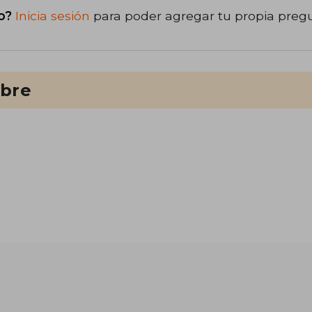
o?
Inicia sesión
para poder agregar tu propia preg
ibre