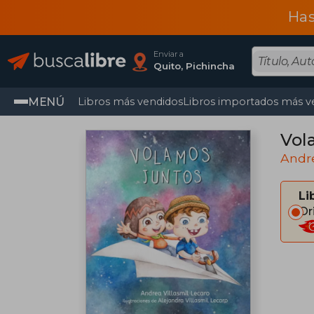
Has
Enviar a
Quito, Pichincha
MENÚ
Libros más vendidos
Libros importados más v
Vol
Andre
Li
Or