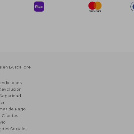
s en Buscalibre
ondiciones
 Devolución
 Seguridad
ar
rmas de Pago
 Clientes
vío
edes Sociales