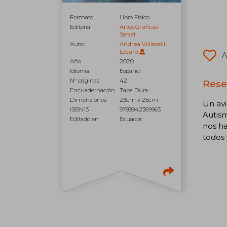
Formato
Libro Físico
Editorial
Artes Graficas
Senal
Autor
Andrea Villasmil
Lecaro
A
Año
2020
Idioma
Español
N° páginas
42
Rese
Encuadernación
Tapa Dura
Dimensiones
23cm x 25cm
Un av
ISBN13
9789942369963
Autism
Editado en
Ecuador
nos ha
todos 