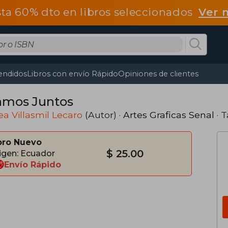
ta 60% dto en libros seleccionados
Ver 
endidos
Libros con envío Rápido
Opiniones de clientes
amos Juntos
a Villasmil Lecaro
(Autor) ·
Artes Graficas Senal
· 
bro Nuevo
$ 25.00
igen: Ecuador
Envío Rápido