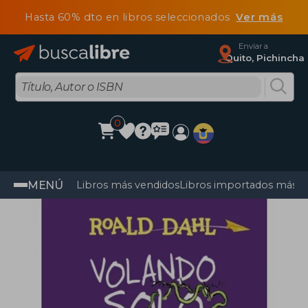
Hasta 60% dto en libros seleccionados
Ver más
Enviar a
Quito, Pichincha
0
MENÚ
Libros más vendidos
Libros importados más v