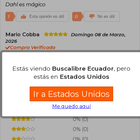
Dahl es mágico
películas y algunas de sus obras han sido
llevadas al cine.
1
0
Esta opinión es útil
No es útil
Mario Cobba
Domingo 08 de Marzo,
2026
Compra Verificada
A mi niña le encantó, todo muy bien
Estás viendo
Buscalibre Ecuador
, pero
0
0
Esta opinión es útil
No es útil
estás en
Estados Unidos
¿Leíste este libro?
Inicia sesión
para poder
Ir a Estados Unidos
agregar tu propia evaluación
.
Me quedo aquí
100% (2)
0% (0)
0% (0)
0% (0)