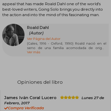
appeal that has made Roald Dahl one of the world's
best-loved writers, Going Solo brings you directly into
the action and into the mind of this fascinating man.
Roald Dahl
(Autor)
Ver Página del Autor
(Gales, 1916 - Oxford, 1990) Roald nació en el
seno de una familia acomodada de origen
Ver más
noruego. A los cuatro años pierde a su padre y a
los siete entra en contacto con el rígido sistema
educativo británico que deja reflejado en libros
como Matilda y Boy. Terminado el Bachillerato,
empieza a trabajar en la compañía en Shell, en
África, donde le sorprende la Segunda Guerra
Mundial. Después de un breve entrenamiento,
Opiniones del libro
se convierte en piloto de la Royal Air Force. Fue
destinado a Washington, donde comienza a
escribir sus aventuras de guerra. Su entrada en
el mundo de la literatura infantil estuvo motivada
James Iván Coral Lucero
Lunes 27 de
por los cuentos que narraba a sus cuatro hijos.
Febrero, 2017
Su primera obra fue Charlie y la fábrica de
Compra Verificada
chocolate. Escribió también guiones para