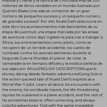
Matilda y Charlie y la fábrica de chocolate.Más de 200
millones de libros vendidos en el mundo.Ilustrado por
Quentin Blake.Una vida se compone de un gran
número de pequeños sucesos y un pequeño número
de grandes sucesos". Por ello Roald Dahl selecciona en
este libro los acontecimientos más fascinantes de su
etapa de juventud, una etapa marcada por las ansias
de aventura: cómo dejó Inglaterra para irse a trabajar a
África, sus entrenamientos como piloto, cómo se
recuperó de un terrible accidente, los vuelos de
combate contra los aviones alemanes durante la
Segunda Guerra Mundial, el placer de volar, la
camaradería en tiempos difíciles y la exótica belleza de
sus viajes por África.ENGLISH DESCRIPTIONSuperb
stories, daring deeds, fantastic adventures!Going Solo is
the action-packed tale of Roald Dahl's exploits as a
World War II pilot. Learn all about his encounters with
the enemy, his worldwide travels, the life-threatening
injuries he sustained in a plane accident, and the rest of
his sometimes bizarre, often unnerving, and always
colorful adventures. Told with the same irresistible