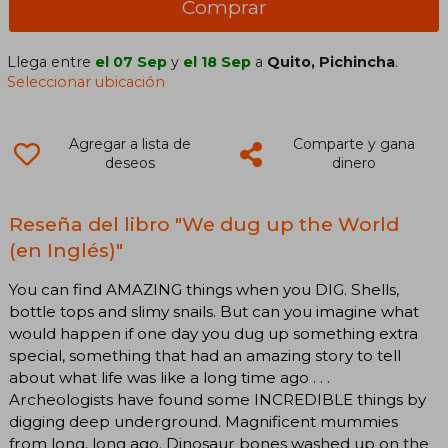
Comprar
Llega entre
el 07 Sep
y
el 18 Sep
a
Quito, Pichincha
.
Seleccionar ubicación
Agregar a lista de
Comparte y gana
deseos
dinero
Reseña del libro "We dug up the World
(en Inglés)"
You can find AMAZING things when you DIG. Shells,
bottle tops and slimy snails. But can you imagine what
would happen if one day you dug up something extra
special, something that had an amazing story to tell
about what life was like a long time ago . . .
Archeologists have found some INCREDIBLE things by
digging deep underground. Magnificent mummies
from long, long ago. Dinosaur bones washed up on the