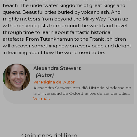
beach. The underwater kingdoms of great kings and
queens. Beautiful cities buried by volcano ash. And
mighty meteors from beyond the Milky Way. Team up
with archaeologists from around the world and travel
through time to learn about fantastic historical
artefacts. From Tutankhamun to the Titanic, children
will discover something new on every page and delight
in learning about how the world used to be.
Alexandra Stewart
(Autor)
Ver Página del Autor
Alexandra Stewart estudió Historia Moderna en
la Universidad de Oxford antes de ser periodista
Ver más
y trabajar como oficial de prensa en la Policía
Metropolitana y el Gobierno Central. Vive en
Londres con su marido y dos hijos.
Opiniones del libro