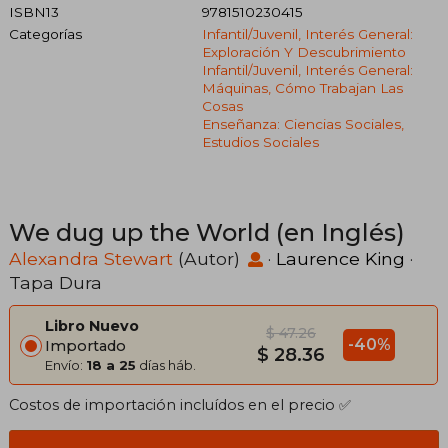
ISBN13
9781510230415
Categorías
Infantil/juvenil, Interés General:
Exploración Y Descubrimiento
Infantil/juvenil, Interés General:
Máquinas, Cómo Trabajan Las
Cosas
Enseñanza: Ciencias Sociales,
Estudios Sociales
We dug up the World (en Inglés)
Alexandra Stewart
(Autor)
·
Laurence King
·
Tapa Dura
Libro Nuevo
$ 47.26
-40%
Importado
$ 28.36
Envío:
18 a 25
días háb.
Costos de importación incluídos en el precio ✅