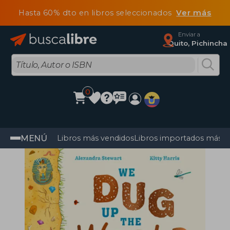
Hasta 60% dto en libros seleccionados
Ver más
Enviar a
Quito, Pichincha
0
MENÚ
Libros más vendidos
Libros importados más v