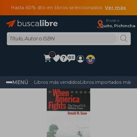
Hasta 60% dto en libros seleccionados
Ver más
Enviar a
Quito, Pichincha
0
MENÚ
Libros más vendidos
Libros importados más v