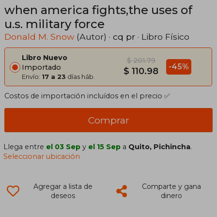
when america fights,the uses of
u.s. military force
Donald M. Snow
(Autor) ·
cq pr
· Libro Físico
Libro Nuevo
$ 201.79
-45%
Importado
$ 110.98
Envío:
17 a 23
días háb.
Costos de importación incluídos en el precio ✅
Comprar
Llega entre
el 03 Sep
y
el 15 Sep
a
Quito, Pichincha
.
Seleccionar ubicación
Agregar a lista de
Comparte y gana
deseos
dinero