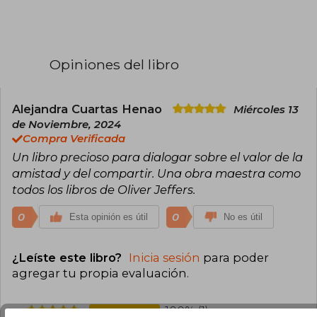
creación de libros, ilustración, collage,
performance y escultura, la curiosidad y el
humor son temas subyacentes en toda la
práctica de Oliver como artista y narrador.
Opiniones del libro
Alejandra Cuartas Henao
Miércoles 13
de Noviembre, 2024
Compra Verificada
Un libro precioso para dialogar sobre el valor de la
amistad y del compartir. Una obra maestra como
todos los libros de Oliver Jeffers.
0
0
Esta opinión es útil
No es útil
¿Leíste este libro?
Inicia sesión
para poder
agregar tu propia evaluación
.
100% (1)