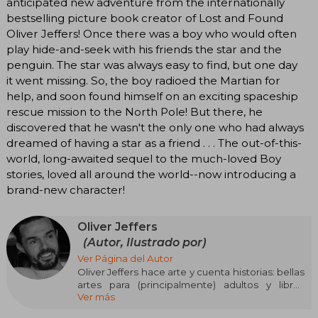
anticipated new adventure from the internationally
bestselling picture book creator of Lost and Found
Oliver Jeffers! Once there was a boy who would often
play hide-and-seek with his friends the star and the
penguin. The star was always easy to find, but one day
it went missing. So, the boy radioed the Martian for
help, and soon found himself on an exciting spaceship
rescue mission to the North Pole! But there, he
discovered that he wasn't the only one who had always
dreamed of having a star as a friend . . . The out-of-this-
world, long-awaited sequel to the much-loved Boy
stories, loved all around the world--now introducing a
brand-new character!
Oliver Jeffers
(Autor, Ilustrado por)
Ver Página del Autor
Oliver Jeffers hace arte y cuenta historias: bellas
artes para (principalmente) adultos y libros
Ver más
ilustrados para (principalmente) niños. Como
artista visual y autor que trabaja en pintura,