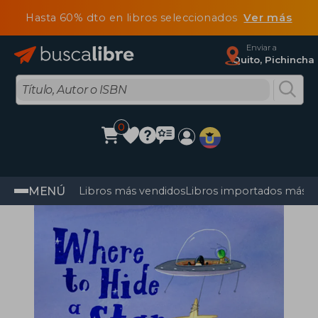
Hasta 60% dto en libros seleccionados
Ver más
Enviar a
Quito, Pichincha
0
MENÚ
Libros más vendidos
Libros importados más v