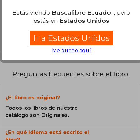
0% (0)
Estás viendo
Buscalibre Ecuador
, pero
0% (0)
estás en
Estados Unidos
0% (0)
Ir a Estados Unidos
0% (0)
Me quedo aquí
Preguntas frecuentes sobre el libro
¿El libro es original?
Todos los libros de nuestro
catálogo son Originales.
¿En qué Idioma está escrito el
libro?