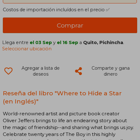
Costos de importación incluídos en el precio ✅
Comprar
Llega entre
el 03 Sep
y
el 16 Sep
a
Quito, Pichincha
.
Seleccionar ubicación
Agregar a lista de
Comparte y gana
deseos
dinero
Reseña del libro "Where to Hide a Star
(en Inglés)"
World-renowned artist and picture book creator
Oliver Jeffers brings to life an endearing story about
the magic of friendship--and sharing what brings us joy.
Celebrate twenty years of The Boy in this highly