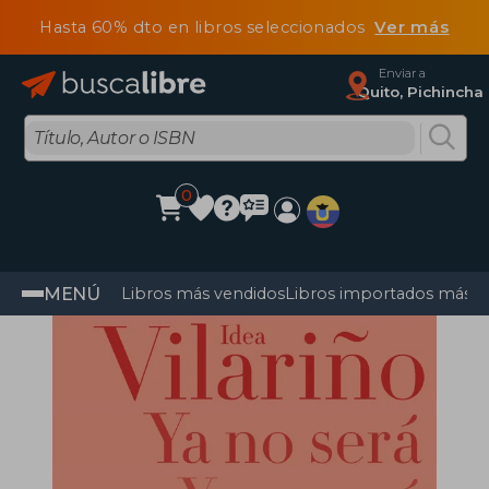
Hasta 60% dto en libros seleccionados
Ver más
Enviar a
Quito, Pichincha
0
MENÚ
Libros más vendidos
Libros importados más v