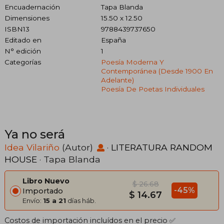
Encuadernación
Tapa Blanda
Dimensiones
15.50 x 12.50
ISBN13
9788439737650
Editado en
España
N° edición
1
Categorías
Poesía Moderna Y
Contemporánea (desde 1900 En
Adelante)
Poesía De Poetas Individuales
Ya no será
Idea Vilariño
(Autor)
·
LITERATURA RANDOM
HOUSE
· Tapa Blanda
Libro Nuevo
$ 26.68
-45%
Importado
$ 14.67
Envío:
15 a 21
días háb.
Costos de importación incluídos en el precio ✅