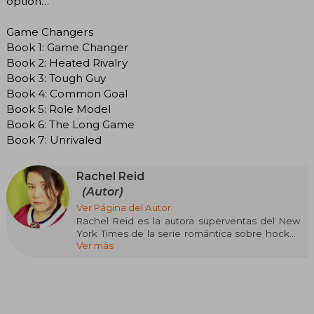
option…
Game Changers
Book 1: Game Changer
Book 2: Heated Rivalry
Book 3: Tough Guy
Book 4: Common Goal
Book 5: Role Model
Book 6: The Long Game
Book 7: Unrivaled
Rachel Reid
(Autor)
Ver Página del Autor
Rachel Reid es la autora superventas del New
York Times de la serie romántica sobre hockey
Ver más
Game Changers, así como de las novelas
románticas independientes sobre hockey Time
to Shine y The Shots You Take. Vive en Nueva
Escocia, Canadá. Siempre ha vivido allí y parece
que probablemente siempre lo hará. Tiene dos
grados universitarios aburridos y dos hijos