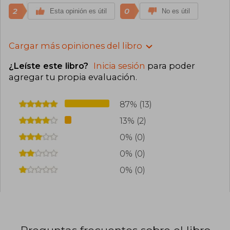
2
0
Esta opinión es útil
No es útil
Cargar más opiniones del libro
¿Leíste este libro?
Inicia sesión
para poder
agregar tu propia evaluación
.
87% (13)
13% (2)
0% (0)
0% (0)
0% (0)