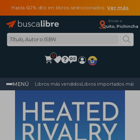
Hasta 60% dto en libros seleccionados
Ver más
Enviar a
Quito, Pichincha
0
MENÚ
Libros más vendidos
Libros importados más v