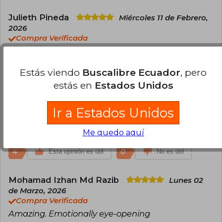
Julieth Pineda
Miércoles 11 de Febrero,
2026
Compra Verificada
el libro es una maravilla
4
0
Estás viendo
Buscalibre Ecuador
, pero
Esta opinión es útil
No es útil
estás en
Estados Unidos
Miguel Orozco
Martes 17 de Febrero,
Ir a Estados Unidos
2026
Compra Verificada
Just an awesome story to read.
Me quedo aquí
4
0
Esta opinión es útil
No es útil
Mohamad Izhan Md Razib
Lunes 02
de Marzo, 2026
Compra Verificada
Amazing. Emotionally eye-opening