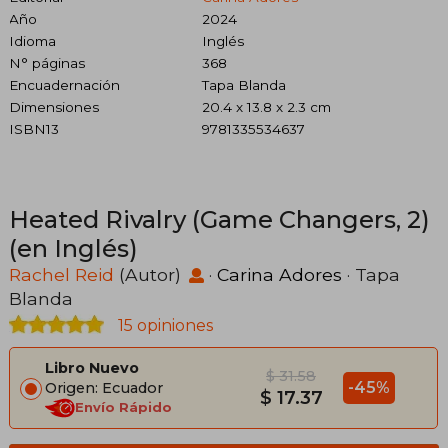
Año
2024
Idioma
Inglés
N° páginas
368
Encuadernación
Tapa Blanda
Dimensiones
20.4 x 13.8 x 2.3 cm
ISBN13
9781335534637
Heated Rivalry (Game Changers, 2)
(en Inglés)
Rachel Reid
(Autor)
·
Carina Adores
· Tapa
Blanda
15 opiniones
Libro Nuevo
$ 31.58
-45%
Origen: Ecuador
$ 17.37
Envío Rápido