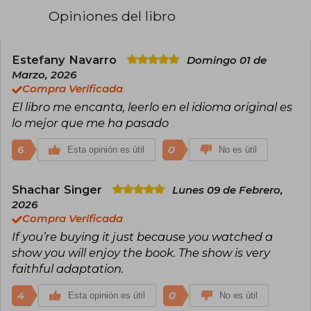
interesantes.
Opiniones del libro
Rachel Reid está representada por Deidre
Knight en la agencia Knight Agency.
Estefany Navarro
Domingo 01 de
Marzo, 2026
Compra Verificada
El libro me encanta, leerlo en el idioma original es
lo mejor que me ha pasado
6
0
Esta opinión es útil
No es útil
Shachar Singer
Lunes 09 de Febrero,
2026
Compra Verificada
If you’re buying it just because you watched a
show you will enjoy the book. The show is very
faithful adaptation.
4
0
Esta opinión es útil
No es útil