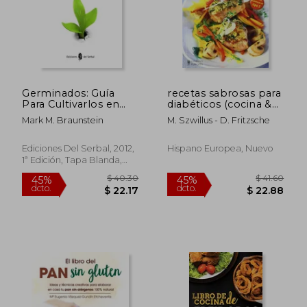
Germinados: Guía
recetas sabrosas para
Para Cultivarlos en
diabéticos (cocina &
Casa
salud)
Mark M. Braunstein
M. Szwillus - D. Fritzsche
Ediciones Del Serbal, 2012,
Hispano Europea, Nuevo
1ª Edición, Tapa Blanda,
Nuevo
$ 40.30
$ 41.
45%
45%
dcto.
dcto.
$ 22.17
$ 22.