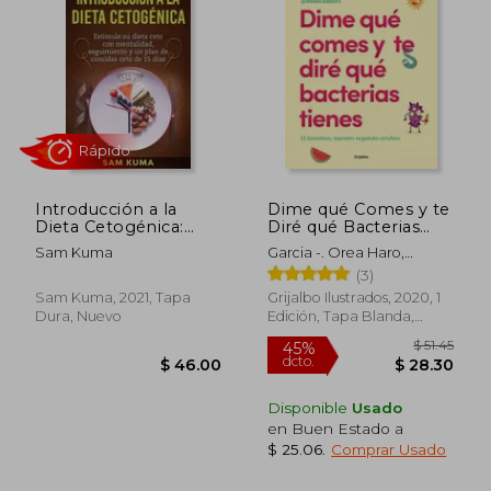
$ 46.68
$ 56.
45%
45%
dcto.
dcto.
$ 25.68
$ 31.
Introducción a la
Dime qué Comes y te
Dieta Cetogénica:
Diré qué Bacterias
Estimule su Dieta
Tienes
Sam Kuma
Garcia -. Orea Haro,
Ceto con Mentalidad,
Blanca
(3)
Seguimiento y un
Plan de Comidas Ceto
Sam Kuma, 2021, Tapa
Grijalbo Ilustrados, 2020, 1
de 15 Días
Dura, Nuevo
Edición, Tapa Blanda,
Nuevo
Disponible
Usado
en Buen Estado a
$ 25.06
.
Comprar Usado