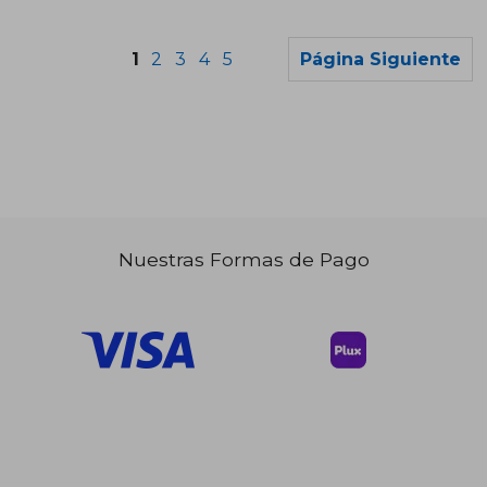
Rápido
1
2
3
4
5
Página Siguiente
$ 51
45%
dcto.
$ 46.00
$ 28.
Nuestras Formas de Pago