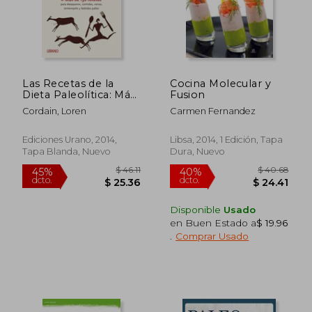
$ 26.30
$ 41.
Las Recetas de la
Cocina Molecular y
Dieta Paleolítica: Más
Fusion
de 150 Recetas Para
Cordain, Loren
Carmen Fernandez
Desayunos, Comidas,
Cenas, Tentempiés y
Bebidas Paleo
Ediciones Urano, 2014,
Libsa, 2014, 1 Edición, Tapa
(Nutrición y Dietética)
Tapa Blanda, Nuevo
Dura, Nuevo
Disponible
Usado
en Buen Estado a
$ 19.96
.
Comprar Usado