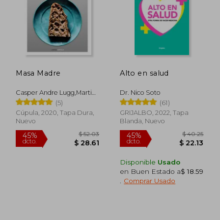
Masa Madre
Alto en salud
Casper Andre Lugg,Martin
Dr. Nico Soto
Ivar Hveem Fjeld
(5)
(61)
Cúpula, 2020, Tapa Dura,
GRIJALBO, 2022, Tapa
Nuevo
Blanda, Nuevo
$ 59.64
$ 61.
40%
45%
dcto.
dcto.
Disponible
Usado
$ 35.78
$ 33.
en Buen Estado a
$ 18.59
.
Comprar Usado