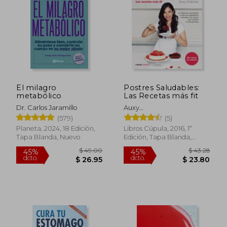
El milagro
Postres Saludables:
metabólico
Las Recetas más fit
$ 87.60
$ 56.
45%
45%
dcto.
dcto.
$ 48.18
$ 31.
Dr. Carlos Jaramillo
Auxy
Ord&Oacute;&Ntilde;Ez
(579)
(5)
Planeta, 2024, 18 Edición,
Libros Cúpula, 2016, 1ª
Tapa Blanda, Nuevo
Edición, Tapa Blanda,
Nuevo