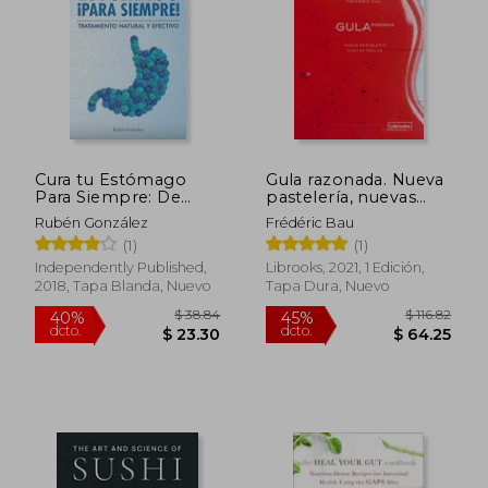
Cura tu Estómago
Gula razonada. Nueva
Para Siempre: De
pastelería, nuevas
Forma Natural y
reglas
Rubén González
Frédéric Bau
Efectiva. Incluye 15
(1)
(1)
Recetas.
$ 49.00
$ 43.
45%
45%
Independently Published,
Librooks, 2021, 1 Edición,
dcto.
dcto.
$ 26.95
$ 23.
2018, Tapa Blanda, Nuevo
Tapa Dura, Nuevo