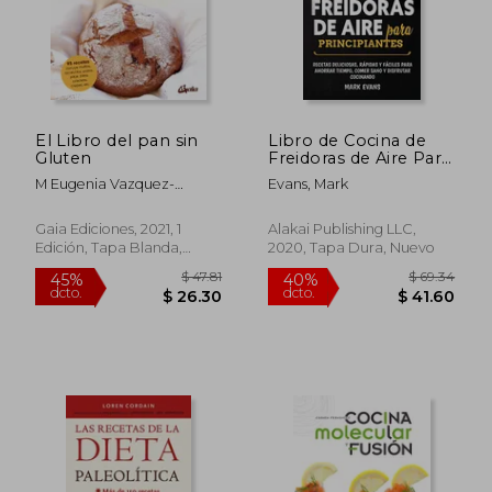
El Libro del pan sin
Libro de Cocina de
Gluten
Freidoras de Aire Para
Principiantes: Recetas
M Eugenia Vazquez-
Evans, Mark
Deliciosas, Rápidas y
Gundin Etcheverria
Fáciles Para Ahorrar
Tiempo, Comer Sano
Gaia Ediciones, 2021, 1
Alakai Publishing LLC,
y Disfrutar Cocinando
Edición, Tapa Blanda,
2020, Tapa Dura, Nuevo
Nuevo
$ 47.81
$ 69.
45%
40%
dcto.
dcto.