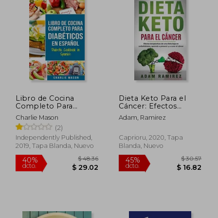
$ 41.89
$ 54.
40%
45%
dcto.
dcto.
$ 25.13
$ 29.
Libro de Cocina
Dieta Keto Para el
Completo Para
Cáncer: Efectos
Diabéticos en
Terapéuticos de una
Charlie Mason
Adam, Ramirez
Español
Dieta Baja en
(2)
Carbohidratos,
Aprende a Prevenir y
Independently Published,
Caprioru, 2020, Tapa
a Curar el Cáncer
2019, Tapa Blanda, Nuevo
Blanda, Nuevo