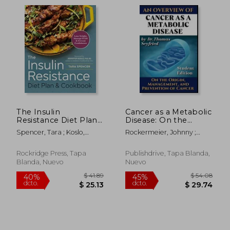
The Insulin
Cancer as a Metabolic
Resistance Diet Plan
Disease: On the
& Cookbook: Lose
Origin, Management
Spencer, Tara ; Koslo,
Rockermeier, Johnny ;
Weight, Manage
and Prevention of
Jennifer
Seyfried, Thomas
PCOS, and Prevent
Cancer. Student
Prediabetes (en
Edition (en Inglés)
Rockridge Press, Tapa
Publishdrive, Tapa Blanda,
Inglés)
Blanda, Nuevo
Nuevo
$ 52.03
$ 40.
45%
45%
dcto.
dcto.
$ 28.61
$ 22.