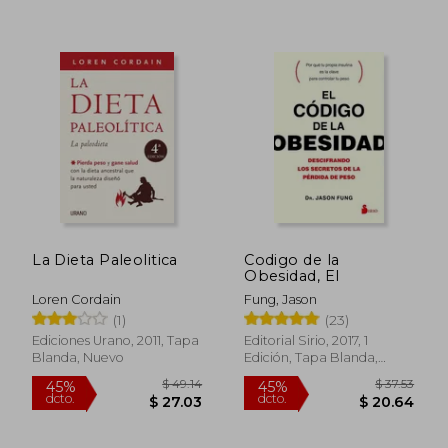
$ 60.69
$ 47
45%
45%
dcto.
dcto.
$ 33.38
$ 26.
La Dieta Paleolitica
Codigo de la
Obesidad, El
Loren Cordain
Fung, Jason
(1)
(23)
Ediciones Urano, 2011, Tapa
Editorial Sirio, 2017, 1
Blanda, Nuevo
Edición, Tapa Blanda,
Nuevo