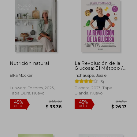
Nutrición natural
La Revolución de la
Glucosa: El Método /
the Glucose Goddess
Elka Mocker
Inchauspe, Jessie
Method (Spanish
(5)
Edition)
Lunwerg Editores, 2023,
Planeta, 2023, Tapa
Tapa Dura, Nuevo
Blanda, Nuevo