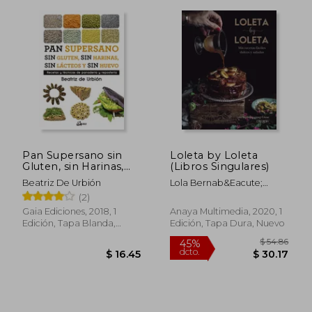
Pan Supersano sin
Loleta by Loleta
Gluten, sin Harinas,
(Libros Singulares)
sin Lácteos y sin
Beatriz De Urbión
Lola Bernab&Eacute;
Huevo: Recetas y
L&Oacute;Pez-
(2)
Técnicas de Panadería
C&Oacute;Zar
y Repostería
Gaia Ediciones, 2018, 1
Anaya Multimedia, 2020, 1
$ 66.49
(Nutrición y Salud)
45%
Edición, Tapa Blanda,
Edición, Tapa Dura, Nuevo
dcto.
$ 36.57
$ 10.
Nuevo