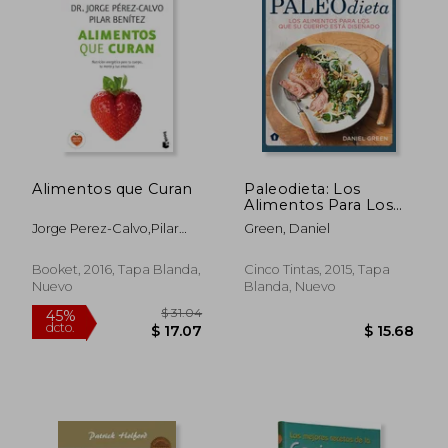
$ 46.11
$ 40.
45%
40%
dcto.
dcto.
$ 25.36
$ 24.
Alimentos que Curan
Paleodieta: Los
Alimentos Para Los
Que Su Cuerpo Está
Jorge Perez-Calvo,Pilar
Green, Daniel
Diseñado
Benitez
Booket, 2016, Tapa Blanda,
Cinco Tintas, 2015, Tapa
Nuevo
Blanda, Nuevo