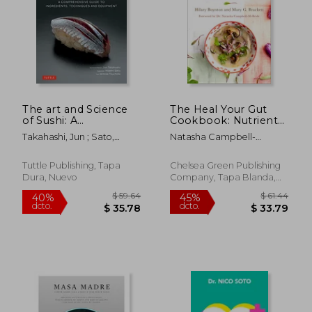
The art and Science
The Heal Your Gut
of Sushi: A
Cookbook: Nutrient-
Comprehensive
Dense Recipes for
Takahashi, Jun ; Sato,
Natasha Campbell-
Guide to Ingredients,
Intestinal Health
Hidemi ; Tsuchida, Mitose
McBride
Techniques and
Using the Gaps Diet
Equipment
(en Inglés)
Tuttle Publishing, Tapa
Chelsea Green Publishing
(Hardback) (en
Dura, Nuevo
Company, Tapa Blanda,
Inglés)
$ 38.84
$ 116
Nuevo
40%
45%
dcto.
dcto.
$ 23.30
$ 64.