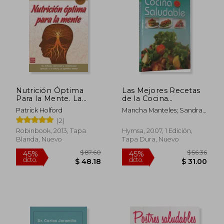
$ 31.04
45%
dcto.
$ 17.07
$ 15.
Nutrición Óptima
Las Mejores Recetas
Para la Mente. La
de la Cocina
Medicina Nutricional y
Saludable
Patrick Holford
Mancha Manteles; Sandra
Ortomolecular
Salcedo; Karisa Becerra
(2)
Aplicada a la Salud y
al Equilibrio Mental
Robinbook, 2013, Tapa
Hymsa, 2007, 1 Edición,
(Masters Salud (Robin
Blanda, Nuevo
Tapa Dura, Nuevo
Book))