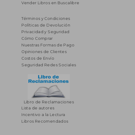
Vender Libros en Buscalibre
Términos y Condiciones
Políticas de Devolución
Privacidad y Seguridad
Cómo Comprar
Nuestras Formas de Pago
Opiniones de Clientes
Costos de Envío
Seguridad Redes Sociales
Libro de Reclamaciones
Lista de autores
$ 54.83
$ 31
45%
45%
Incentivo a la Lectura
dcto.
dcto.
$ 30.15
$ 17.
Libros Recomendados