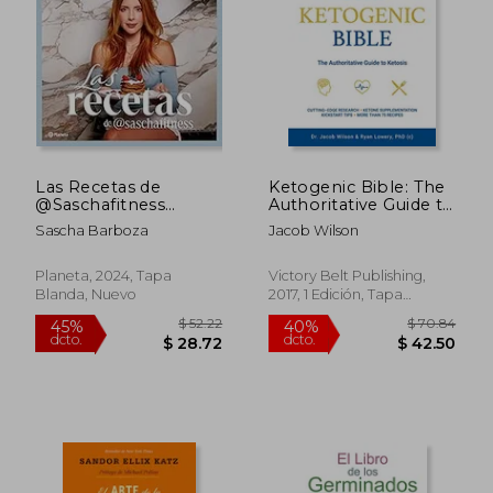
Las Recetas de
Ketogenic Bible: The
@Saschafitness
Authoritative Guide to
$ 26.
45%
(Nueva Edición 10
Ketosis (en Inglés)
Sascha Barboza
Jacob Wilson
dcto.
$ 20.99
$ 14.
Aniversario)
Planeta, 2024, Tapa
Victory Belt Publishing,
Blanda, Nuevo
2017, 1 Edición, Tapa
Blanda, Nuevo