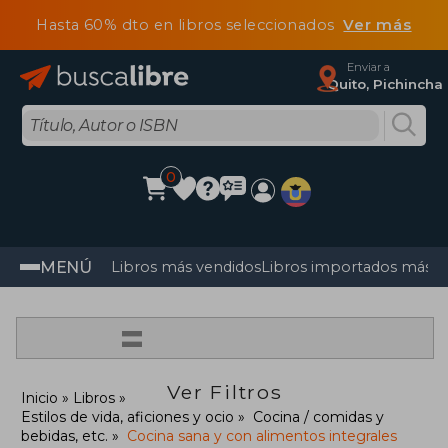
Hasta 60% dto en libros seleccionados
Ver más
Enviar a
Quito, Pichincha
0
MENÚ
Libros más vendidos
Libros importados más v
=
Ver Filtros
Inicio
Libros
Estilos de vida, aficiones y ocio
Cocina / comidas y
bebidas, etc.
Cocina sana y con alimentos integrales