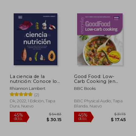
$ 24.37
$ 145.
45%
40%
dcto.
dcto.
$ 13.40
$ 87.
La ciencia de la
Good Food: Low-
nutrición: Conoce los
Carb Cooking (en
falsos mitos de las
Inglés)
Rhiannon Lambert
BBC Books
dietas y aprende a
(2)
comer bien para
tener una vida
Dk, 2022, 1 Edición, Tapa
BBC Physical Audio, Tapa
Dura, Nuevo
Blanda, Nuevo