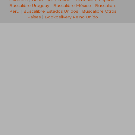
Buscalibre Uruguay
|
Buscalibre México
|
Buscalibre
Perú
|
Buscalibre Estados Unidos
|
Buscalibre Otros
Países
|
Bookdelivery Reino Unido