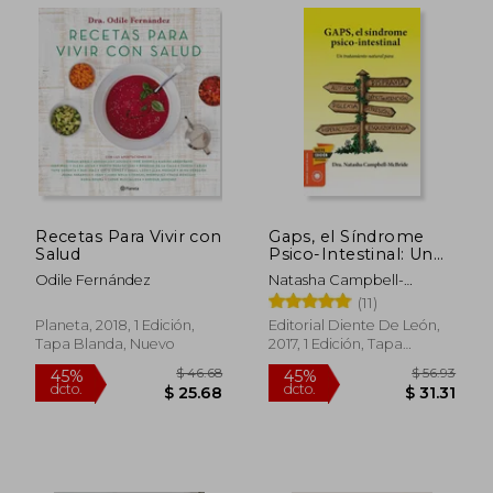
Recetas Para Vivir con
Gaps, el Síndrome
Salud
Psico-Intestinal: Un
Tratamiento Natural
Odile Fernández
Natasha Campbell-
Para el Autismo, la
McBride
(11)
Dispraxia, el Trastorno
por Déficit de
Planeta, 2018, 1 Edición,
Editorial Diente De León,
Atención con o sin. Y
Tapa Blanda, Nuevo
2017, 1 Edición, Tapa
la Esquizofrenia.
Blanda, Nuevo
(Salud y Plantas)
$ 46.68
$ 48.
45%
45%
dcto.
dcto.
$ 25.68
$ 26.