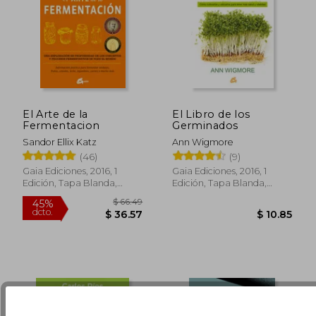
El Arte de la
El Libro de los
Fermentacion
Germinados
Sandor Ellix Katz
Ann Wigmore
(46)
(9)
$ 52.34
$ 86.
45%
45%
Gaia Ediciones, 2016, 1
Gaia Ediciones, 2016, 1
dcto.
dcto.
$ 28.79
$ 47.
Edición, Tapa Blanda,
Edición, Tapa Blanda,
Nuevo
Nuevo