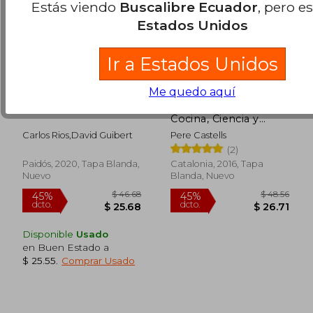
Estás viendo
Buscalibre Ecuador
, pero e
Estados Unidos
Ir a Estados Unidos
Me quedo aquí
Cocina Comida Real
La Cocina del Futuro.
Cocina, Ciencia y
Salud
Carlos Rios,David Guibert
Pere Castells
(2)
Paidós, 2020, Tapa Blanda,
Catalonia, 2016, Tapa
Nuevo
Blanda, Nuevo
$ 52.22
$ 70.
45%
40%
dcto.
dcto.
$ 28.72
$ 42.
Disponible
Usado
en Buen Estado a
$ 25.55
.
Comprar Usado