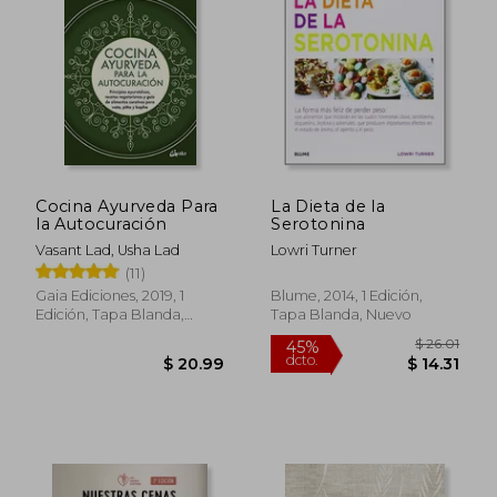
$ 48.36
$ 30.
40%
45%
dcto.
dcto.
$ 29.02
$ 16.
Cocina Ayurveda Para
La Dieta de la
la Autocuración
Serotonina
Vasant Lad, Usha Lad
Lowri Turner
(11)
Gaia Ediciones, 2019, 1
Blume, 2014, 1 Edición,
Edición, Tapa Blanda,
Tapa Blanda, Nuevo
Nuevo