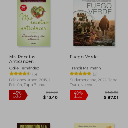
$ 54.
45%
dcto.
$ 16.45
$ 30.
Mis Recetas
Fuego Verde
Anticáncer:
Alimentación y Vida
Odile Fernández
Francis Mallmann
Anticáncer (Nutrición
(6)
(2)
y Dietética)
Ediciones Urano, 2013, 1
Sudamericana, 2022, Tapa
Edición, Tapa Blanda,
Dura, Nuevo
Nuevo