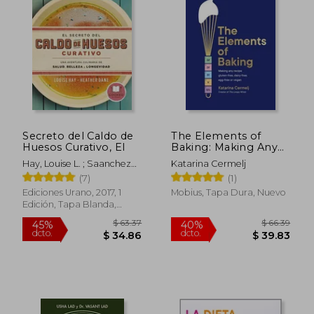
$ 45.53
45%
dcto.
$ 25.04
$ 17.
Secreto del Caldo de
The Elements of
Huesos Curativo, El
Baking: Making Any
Recipe Gluten-Free,
Hay, Louise L. ; Saanchez
Katarina Cermelj
Dairy-Free, Egg-Free
Millet, Alicia ; Dane,
(7)
(1)
or Vegan (en Inglés)
Heather
Ediciones Urano, 2017, 1
Mobius, Tapa Dura, Nuevo
Edición, Tapa Blanda,
Nuevo