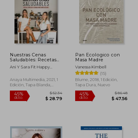
$ 63.37
$ 66.
45%
40%
dcto.
dcto.
$ 34.86
$ 39.
Nuestras Cenas
Pan Ecologico con
Saludables: Recetas
Masa Madre
Sencillas y Ligeras
Ani Y Sara Fit Happy
Vanessa Kimbell
Para Todos los Días
Sisters
(15)
Anaya Multimedia, 2021, 1
Blume, 2018, 1 Edición,
Edición, Tapa Blanda,
Tapa Dura, Nuevo
Nuevo