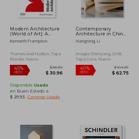
$ 85.63
$ 35.
45%
45%
dcto.
dcto.
$ 47.10
$ 19.
Modern Architecture
Contemporary
(World of Art): A
Architecture in China:
Critical History: 0 (en
Towards a Critical
Kenneth Frampton
Xiangning, Li
Inglés)
Pragmatism (en
Inglés)
Thames And Hudson, Tapa
Images Shenyang, 2018,
Blanda, Nuevo
Tapa Dura, Nuevo
Disponible
Usado
en Buen Estado a
$ 29.93
.
Comprar Usado