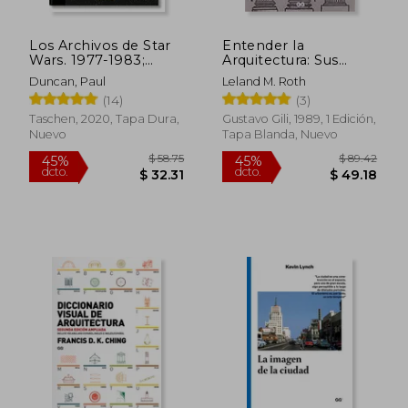
Los Archivos de Star
Entender la
Wars. 1977-1983;
Arquitectura: Sus
40Th Anniversary e
Elementos, Historia y
Duncan, Paul
Leland M. Roth
Dition
Significado
(14)
(3)
Taschen, 2020, Tapa Dura,
Gustavo Gili, 1989, 1 Edición,
Nuevo
Tapa Blanda, Nuevo
$ 88.39
$ 53.
40%
45%
dcto.
dcto.
$ 53.03
$ 29.