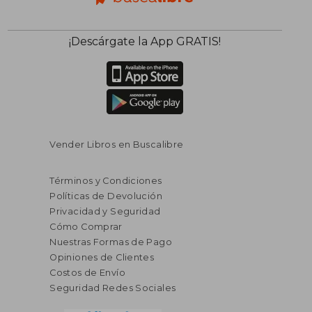
$ 56.93
$ 66.
45%
45%
¡Descárgate la App GRATIS!
dcto.
dcto.
$ 31.31
$ 36.
Vender Libros en Buscalibre
Términos y Condiciones
Políticas de Devolución
Privacidad y Seguridad
Cómo Comprar
Nuestras Formas de Pago
Opiniones de Clientes
Costos de Envío
Seguridad Redes Sociales