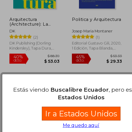
Arquitectura
Politica y Arquitectura
(Architecture): La
Historia Visual
DK
Josep Maria Montaner
Definitiva
(2)
(1)
$ 45.10
$ 70.
45%
33%
dcto.
dcto.
DK Publishing (Dorling
Editorial Gustavo Gili, 2020,
$ 24.80
$ 46.
Kindersley), Tapa Dura,
1 Edición, Tapa Blanda,
Nuevo
Nuevo
Estás viendo
Buscalibre Ecuador
, pero e
Estados Unidos
Ir a Estados Unidos
Me quedo aquí