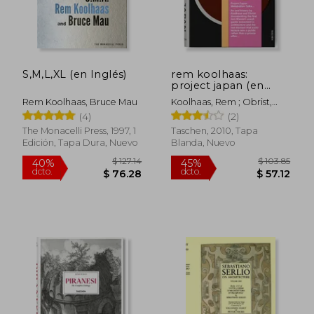
S,M,L,XL (en Inglés)
rem koolhaas:
project japan (en
Inglés)
Rem Koolhaas, Bruce Mau
Koolhaas, Rem ; Obrist,
Hans Ulrich
(4)
(2)
The Monacelli Press, 1997, 1
Taschen, 2010, Tapa
Edición, Tapa Dura, Nuevo
Blanda, Nuevo
$ 58.75
$ 84.
45%
45%
dcto.
dcto.
$ 32.31
$ 46.