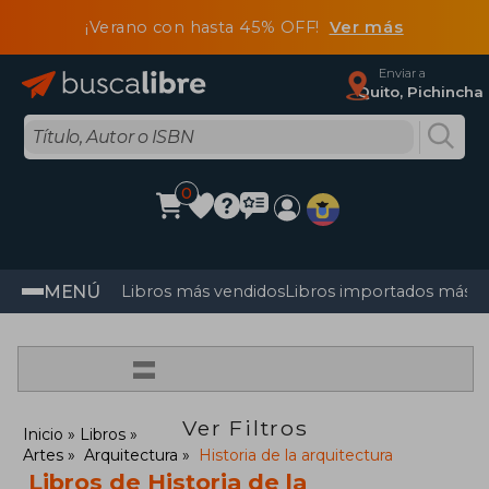
¡Verano con hasta 45% OFF!
Ver más
Enviar a
Quito, Pichincha
0
MENÚ
Libros más vendidos
Libros importados más v
=
Ver Filtros
Inicio
Libros
Artes
Arquitectura
Historia de la arquitectura
Libros de Historia de la