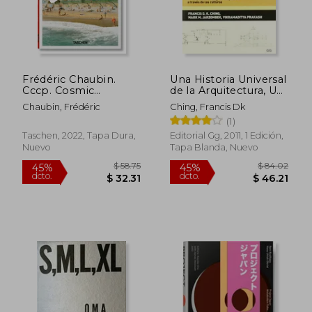
Frédéric Chaubin.
Una Historia Universal
Cccp. Cosmic
de la Arquitectura, Un
Communist
Análisis Cronológico
Chaubin, Frédéric
Ching, Francis Dk
Constructions
Comparado A T: Vol 2,
(1)
Photographed. 40Th
del Siglo XV a
ed. (en Inglés)
Nuestros Días
Taschen, 2022, Tapa Dura,
Editorial Gg, 2011, 1 Edición,
Nuevo
Tapa Blanda, Nuevo
$ 59.64
$ 126.
40%
45%
dcto.
dcto.
$ 35.78
$ 69.