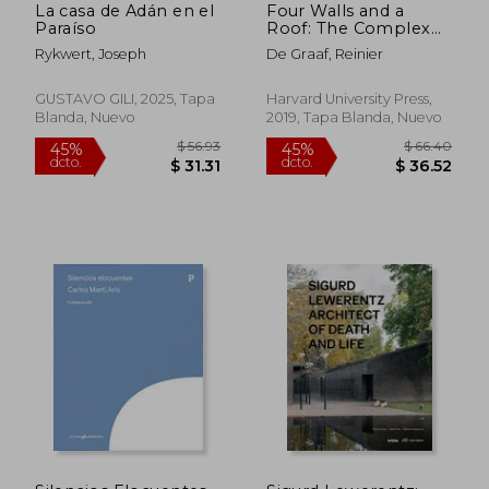
La casa de Adán en el
Four Walls and a
Paraíso
Roof: The Complex
Nature of a Simple
Rykwert, Joseph
De Graaf, Reinier
Profession (en Inglés)
GUSTAVO GILI, 2025, Tapa
Harvard University Press,
Blanda, Nuevo
2019, Tapa Blanda, Nuevo
$ 107.49
$ 46.
45%
45%
dcto.
dcto.
$ 59.12
$ 25.