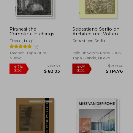
Piranesi the
Sebastiano Serlio on
Complete Etchings
Architecture, Volume
(en Inglés)
One, Books i-v of
Ficacci, Luigi
Sebastiano Serlio
'tutte L'opere
(2)
D'architecttura et
Prospetiva': 1 (en
Taschen, Tapa Dura,
Yale University Press, 2005,
Inglés)
Nuevo
Tapa Blanda, Nuevo