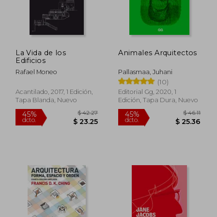
La Vida de los
Animales Arquitectos
Edificios
Rafael Moneo
Pallasmaa, Juhani
(10)
Acantilado, 2017, 1 Edición,
Editorial Gg, 2020, 1
Tapa Blanda, Nuevo
Edición, Tapa Dura, Nuevo
$ 42.27
$ 46
45%
45%
dcto.
dcto.
$ 23.25
$ 25.