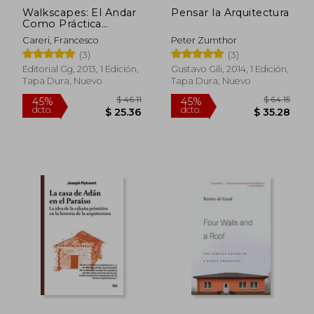
Walkscapes: El Andar
Pensar la Arquitectura
Como Práctica
Estética
Careri, Francesco
Peter Zumthor
(3)
(3)
Editorial Gg, 2013, 1 Edición,
Gustavo Gili, 2014, 1 Edición,
Tapa Dura, Nuevo
Tapa Dura, Nuevo
$ 55.00
$ 54
15%
45%
dcto.
dcto.
$ 46.75
$ 30.