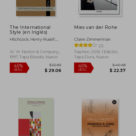
$ 127.14
$ 103.
40%
45%
dcto.
dcto.
$ 76.28
$ 57.
The International
Mies van der Rohe
Style (en Inglés)
Hitchcock, Henry-Rusell ;
Claire Zimmerman
Johnson, Philip
(2)
W. W. Norton & Company,
Taschen, 2016, 1 Edición,
1997, Tapa Blanda, Nuevo
Tapa Dura, Nuevo