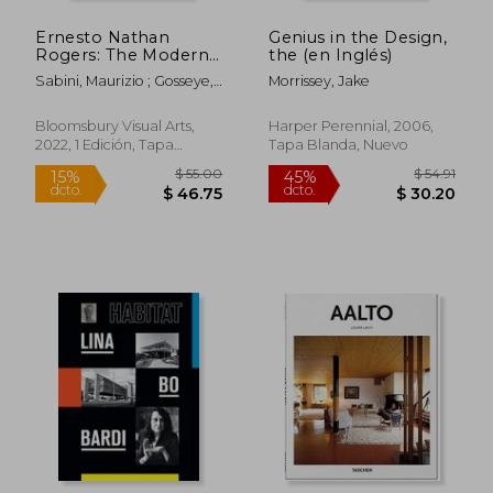
Ernesto Nathan
Genius in the Design,
Rogers: The Modern
the (en Inglés)
Architect as Public
Sabini, Maurizio ; Gosseye,
Morrissey, Jake
Intellectual (en
Janina ; Avermaete, Tom
Inglés)
Bloomsbury Visual Arts,
Harper Perennial, 2006,
2022, 1 Edición, Tapa
Tapa Blanda, Nuevo
Blanda, Nuevo
$ 58.75
$ 89.
45%
45%
dcto.
dcto.
$ 32.31
$ 49.