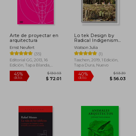
Arte de proyectar en
Lo tek Design by
arquitectura
Radical Indigenism
(en Inglés)
Ernst Neufert
Watson Julia
(35)
(1)
Editorial GG, 2013, 16
Taschen, 2019, 1 Edición,
Edición, Tapa Blanda,
Tapa Dura, Nuevo
Nuevo
$ 130.93
$ 93.
45%
40%
dcto.
dcto.
$ 72.01
$ 56.