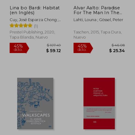
Lina bo Bardi: Habitat
Alvar Aalto: Paradise
(en Inglés)
For The Man In The
Street (en Inglés)
Cuy, José Esparza Chong ;
Lahti, Louna ; Gössel, Peter
Toledo, Thomas ; Pedrosa,
(1)
Adriano
Prestel Publishing, 2020,
Taschen, 2015, Tapa Dura,
Tapa Blanda, Nuevo
Nuevo
$ 93.03
$ 53.
45%
45%
dcto.
dcto.
$ 51.16
$ 29.