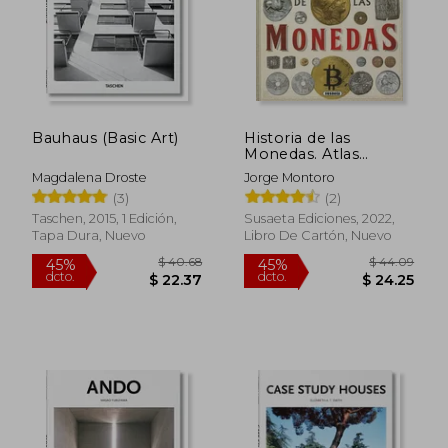
Bauhaus (Basic Art)
Historia de las
Monedas. Atlas
Ilustrado
Magdalena Droste
Jorge Montoro
(3)
(2)
Taschen, 2015, 1 Edición,
Susaeta Ediciones, 2022,
Tapa Dura, Nuevo
Libro De Cartón, Nuevo
$ 35.28
$ 39.
45%
45%
dcto.
dcto.
$ 19.40
$ 21.