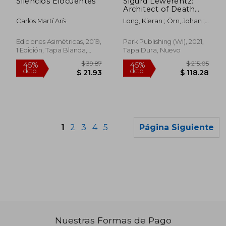
Silencios Elocuentes
Sigurd Lewerentz:
Architect of Death
and Life (en Inglés)
Carlos Martí Arís
Long, Kieran ; Örn, Johan ;
Andersson, Mikael
Ediciones Asimétricas, 2019,
Park Publishing (WI), 2021,
1 Edición, Tapa Blanda,
Tapa Dura, Nuevo
Nuevo
1
2
3
4
5
Página Siguiente
Nuestras Formas de Pago