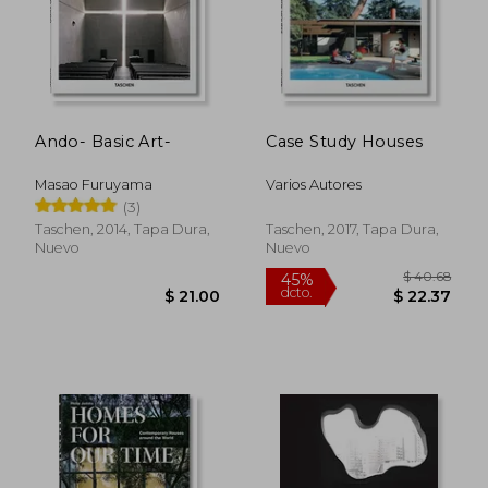
Ando- Basic Art-
Case Study Houses
Masao Furuyama
Varios Autores
(3)
Taschen, 2014, Tapa Dura,
Taschen, 2017, Tapa Dura,
Nuevo
Nuevo
$ 40.68
$ 44.
45%
45%
dcto.
dcto.
$ 22.37
$ 24.