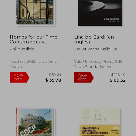
Homes for our Time.
Lina bo Bardi (en
Contemporary
Inglés)
Houses Around the
Philip Jodidio
Zeuler Rocha Mello De
World. 40Th ed. (en
Almeida Lima
Inglés)
Taschen, 2012, Tapa Dura,
Yale University Press, 2019,
Nuevo
Tapa Blanda, Nuevo
$ 40.
45%
dcto.
$ 21.00
$ 22.