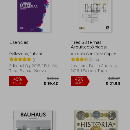
Esencias
Tres Sistemas
Arquitectónicos:
Patios, Partes y
Pallasmaa, Juhani
Antonio González Capitel
Forma Compacta
(1)
(2)
$ 46.08
$ 54.
45%
40%
dcto.
dcto.
Editorial Gg, 2018, 1 Edición,
Los Libros De La Catarata,
$ 25.34
$ 32.
Tapa Blanda, Nuevo
2016, 1 Edición, Tapa
Blanda, Nuevo