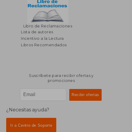
Libro de Reclamaciones
$ 39.87
$ 215.
45%
45%
dcto.
dcto.
$ 21.93
$ 118.
Lista de autores
Incentivo a la Lectura
Libros Recomendados
Suscríbete para recibir ofertas y
promociones
¿Necesitas ayuda?
Ir a Centro de Soporte