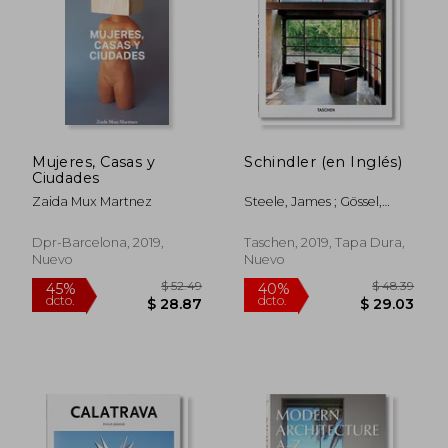
$ 56.30
$ 104.
45%
40%
dcto.
dcto.
$ 30.96
$ 62.
Mujeres, Casas y
Schindler (en Inglés)
Ciudades
Zaida Mux Martnez
Steele, James ; Gössel,
Peter
Dpr-Barcelona, 2019,
Taschen, 2019, Tapa Dura,
Nuevo
Nuevo