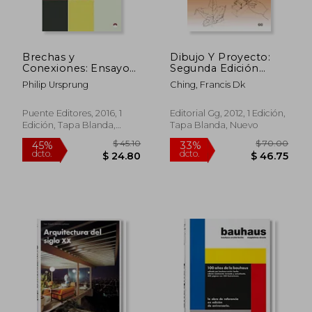
$ 138.39
$ 208.
40%
45%
dcto.
dcto.
$ 83.03
$ 114.
Brechas y
Dibujo Y Proyecto:
Conexiones: Ensayos
Segunda Edición
Sobre Arquitectura,
Ampliada, Incluye CD
Philip Ursprung
Ching, Francis Dk
Arte y Economía
Puente Editores, 2016, 1
Editorial Gg, 2012, 1 Edición,
Edición, Tapa Blanda,
Tapa Blanda, Nuevo
Nuevo