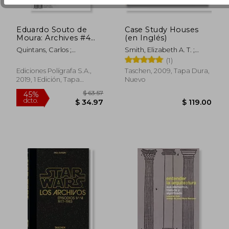
Eduardo Souto de
Case Study Houses
Moura: Archives #4
(en Inglés)
(en Inglés)
Quintans, Carlos ;
Smith, Elizabeth A. T. ;
Rodríguez, Juan
Gössel, Peter ; Shulman,
(1)
Julius
Ediciones Polígrafa S.A.,
Taschen, 2009, Tapa Dura,
2019, 1 Edición, Tapa
Nuevo
Blanda, Nuevo
$ 100.23
$ 108.