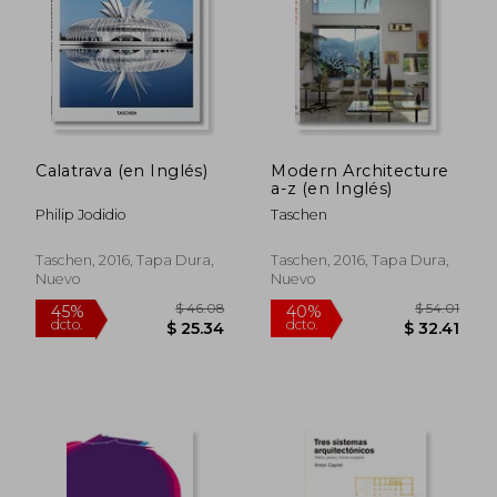
Calatrava (en Inglés)
Modern Architecture
$ 52.49
$ 48.
a-z (en Inglés)
45%
40%
dcto.
dcto.
$ 28.87
$ 29.
Philip Jodidio
Taschen
Taschen, 2016, Tapa Dura,
Taschen, 2016, Tapa Dura,
Nuevo
Nuevo