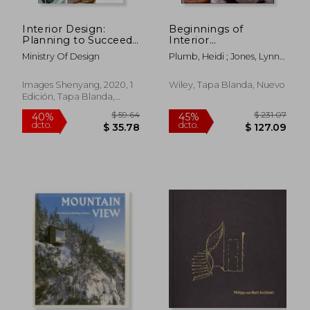
Interior Design:
Beginnings of
Planning to Succeed
Interior
(en Inglés)
Environments (en
Ministry Of Design
Plumb, Heidi ; Jones, Lynn
Inglés)
M.
Images Shenyang, 2020, 1
Wiley, Tapa Blanda, Nuevo
Edición, Tapa Blanda,
Nuevo
$ 72.03
$ 62.
45%
45%
dcto.
dcto.
$ 39.62
$ 34.