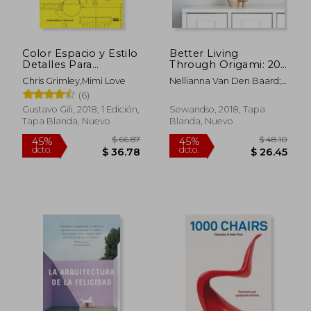
Color Espacio y Estilo
Better Living
$ 40.68
$ 84.
45%
45%
Detalles Para
Through Origami: 20
dcto.
dcto.
$ 22.37
$ 46.
Diseñadores de
Creative Paper
Chris Grimley,Mimi Love
Nellianna Van Den Baard;
Interiores
Projects for a
Kenneth Veenenbos
(6)
Beautiful Home (en
Inglés)
Gustavo Gili, 2018, 1 Edición,
Sewandso, 2018, Tapa
Tapa Blanda, Nuevo
Blanda, Nuevo