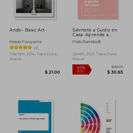
Ando- Basic Art-
Siéntete a Gusto en
Casa: Aprende a
Decorar y Potenciar
Masao Furuyama
Frida Ramstedt
los Espacios de tu
(3)
Hogar
Taschen, 2014, Tapa Dura,
Zenith, 2021, Tapa Dura,
Nuevo
Nuevo