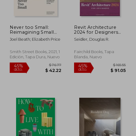
$ 141.26
$ 60.
45%
45%
dcto.
dcto.
$ 77.69
$ 33.
Never too Small:
Revit Architecture
Reimagining Small
2024 for Designers
Space Living (en
(en Inglés)
Joel Beath; Elizabeth Price
Seidler, Douglas R.
Inglés)
Smith Street Books, 2021, 1
Fairchild Books, Tapa
Edición, Tapa Dura, Nuevo
Blanda, Nuevo