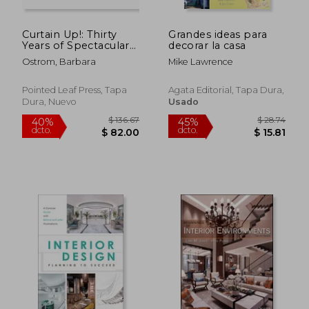
Curtain Up!: Thirty
Grandes ideas para
Years of Spectacular
decorar la casa
Showhouse Rooms
Ostrom, Barbara
Mike Lawrence
(en Inglés)
Pointed Leaf Press, Tapa
Agata Editorial, Tapa Dura,
Dura, Nuevo
Usado
$ 57.14
$ 63.
40%
45%
dcto.
dcto.
$ 34.28
$ 35.