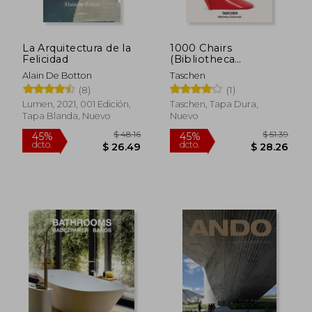
La Arquitectura de la
1000 Chairs
Felicidad
(Bibliotheca
Universalis) (en
Alain De Botton
Taschen
Inglés)
$ 66.87
$ 48.
45%
45%
(8)
(1)
dcto.
dcto.
$ 36.78
$ 26.
Lumen, 2021, 001 Edición,
Taschen, Tapa Dura,
Tapa Blanda, Nuevo
Nuevo