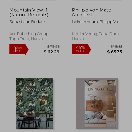
Mountain View: 1
Philipp von Matt:
(Nature Retreats)
Architekt
Sebastiaan Bedaux
Leiko Ikemura; Philipp Von
Matt
Acc Publishing Group,
Kettler Verlag, Tapa Dura,
Tapa Dura, Nuevo
Nuevo
$ 136.67
$ 28.
40%
45%
dcto.
dcto.
$ 82.00
$ 15.