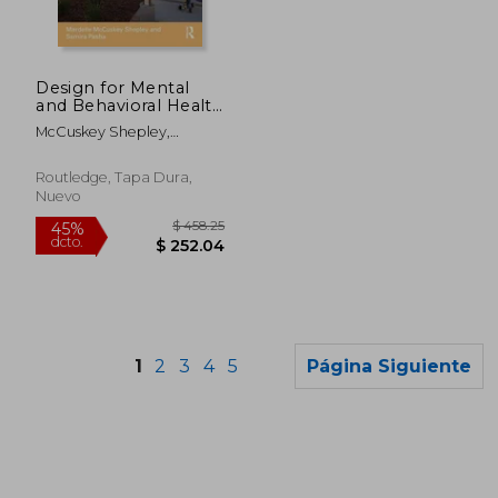
Design for Mental
and Behavioral Health
(en Inglés)
McCuskey Shepley,
Mardelle ; Pasha, Samira
Routledge, Tapa Dura,
Nuevo
1
2
3
4
5
Página Siguiente