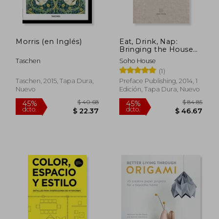
$ 63.87
$ 90.
45%
40%
dcto.
dcto.
$ 35.13
$ 54.
Morris (en Inglés)
Eat, Drink, Nap:
Bringing the House
Home (en Inglés)
Taschen
Soho House
(1)
Taschen, 2015, Tapa Dura,
Preface Publishing, 2014, 1
Nuevo
Edición, Tapa Dura, Nuevo