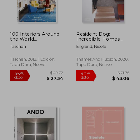
100 Interiors Around
Resident Dog:
the World
Incredible Homes
(Bibliotheca
and the Dogs That
Taschen
England, Nicole
Universalis) (en
Live There (en Inglés)
Inglés)
Taschen, 2012, 1 Edición,
Thames And Hudson, 2020,
Tapa Dura, Nuevo
Tapa Dura, Nuevo
$ 49.72
$ 71
45%
40%
dcto.
dcto.
$ 27.34
$ 43.