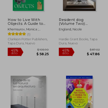
$ 63.39
$ 81.
40%
45%
dcto.
dcto.
$ 38.03
$ 44.
How to Live With
Resident dog
Objects: A Guide to
(Volume Two):
More Meaningful
Incredible Homes
Khemsurov, Monica ;
England, Nicole
Interiors (en Inglés)
and the Dogs who
Singer, Jill
(1)
Live There (en Inglés)
Clarkson Potter Publishers,
Hardie Grant Books, Tapa
Tapa Dura, Nuevo
Dura, Nuevo