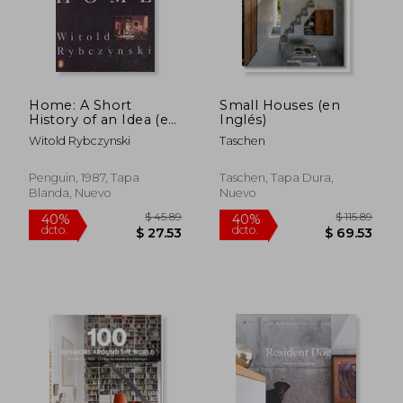
Home: A Short
Small Houses (en
History of an Idea (en
Inglés)
Inglés)
Witold Rybczynski
Taschen
Penguin, 1987, Tapa
Taschen, Tapa Dura,
Blanda, Nuevo
Nuevo
$ 45.89
$ 115
40%
40%
dcto.
dcto.
$ 27.53
$ 69.