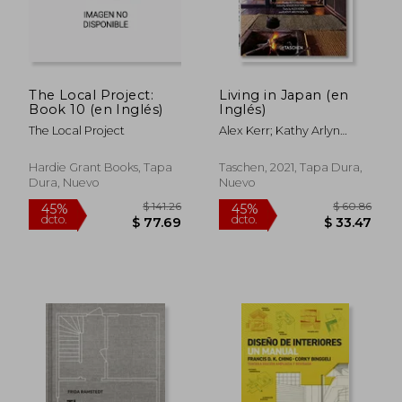
The Local Project:
Living in Japan (en
Book 10 (en Inglés)
Inglés)
The Local Project
Alex Kerr; Kathy Arlyn
Sokol; Taschen
Hardie Grant Books, Tapa
Taschen, 2021, Tapa Dura,
Dura, Nuevo
Nuevo
$ 56.30
$ 38.
45%
45%
dcto.
dcto.
$ 30.96
$ 21.