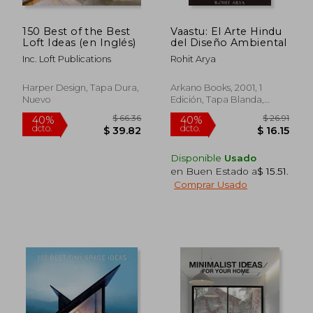
150 Best of the Best
Vaastu: El Arte Hindu
Loft Ideas (en Inglés)
del Diseño Ambiental
Inc. Loft Publications
Rohit Arya
Harper Design, Tapa Dura,
Arkano Books, 2001, 1
Nuevo
Edición, Tapa Blanda,
Nuevo
Disponible
Usado
en Buen Estado a
$ 15.51
.
$ 36.17
$ 56.
45%
45%
dcto.
dcto.
Comprar Usado
$ 19.90
$ 30.