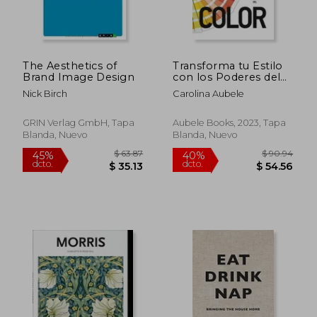
$ 55.
45%
dcto.
$ 21.00
$ 30.
The Aesthetics of
Transforma tu Estilo
Brand Image Design
con los Poderes del
Color
Nick Birch
Carolina Aubele
GRIN Verlag GmbH, Tapa
Aubele Books, 2023, Tapa
Blanda, Nuevo
Blanda, Nuevo