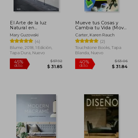
El Arte de la luz
Mueve tus Cosas y
$ 76.77
$ 165
Natural en
Cambia tu Vida (Move
45%
45%
dcto.
dcto.
Arquitectura
Your Stuff, Change
$ 42.22
$ 91.
Mary Guzowski
Carter, Karen Rauch
Your Life): Como el
(4)
(2)
Feng Shui te Puede
Traer Amor, Dinero,
Blume, 2018, 1 Edición,
Touchstone Books, Tapa
Respeto y Felicidad
Tapa Dura, Nuevo
Blanda, Nuevo
(How to use f