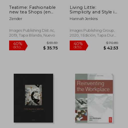
Teatime: Fashionable
Living Little:
new tea Shops (en
Simplicity and Style in
Inglés)
a Small Space (en
Zender
Hannah Jenkins
Inglés)
Images Publishing Dist Ac,
Images Publishing Group,
2019, Tapa Blanda, Nuevo
2020, 1 Edición, Tapa Dura,
Nuevo
$ 59.64
$ 231.
40%
45%
dcto.
dcto.
$ 35.78
$ 127.