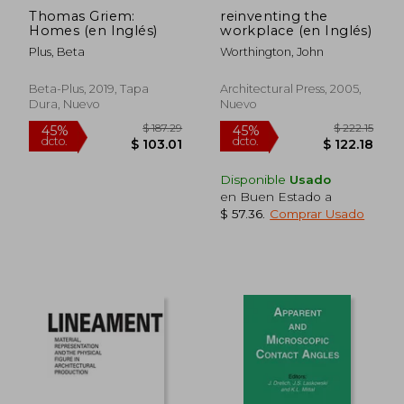
Thomas Griem:
reinventing the
Homes (en Inglés)
workplace (en Inglés)
Plus, Beta
Worthington, John
Beta-Plus, 2019, Tapa
Architectural Press, 2005,
Dura, Nuevo
Nuevo
Disponible
Usado
en Buen Estado a
$ 57.36
.
Comprar Usado
$ 113.26
$ 118
45%
45%
dcto.
dcto.
$ 62.29
$ 65.