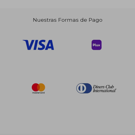
$ 187.29
$ 222.
45%
45%
dcto.
dcto.
$ 103.01
$ 122.
Nuestras Formas de Pago