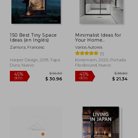
150 Best Tiny Space
Minimalist Ideas for
Ideas (en Inglés)
Your Home
(Architecture &
Zamora, Francesc
Varios Autores
Interiors Flexi) (en
(1)
Inglés)
Harper Design, 2019, Tapa
Konemann, 2020, Portada
Dura, Nuevo
Flexibound, Nuevo
$ 66.36
$ 26
40%
40%
dcto.
dcto.
$ 39.82
$ 16.