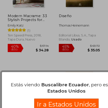
Modern Macrame: 33
Diseño
Stylish Projects for
Your Handmade
Emily Katz
Thomas Heinemann
Home (en Inglés)
(1)
$ 105.90
$ 87.
45%
45%
dcto.
dcto.
Ten Speed Press, 2018,
Editorial Libsa, S.a., Tapa
$ 58.25
$ 47.
Tapa Dura, Nuevo
Blanda,
Usado
Estás viendo
Buscalibre Ecuador
, pero e
Estados Unidos
Ir a Estados Unidos