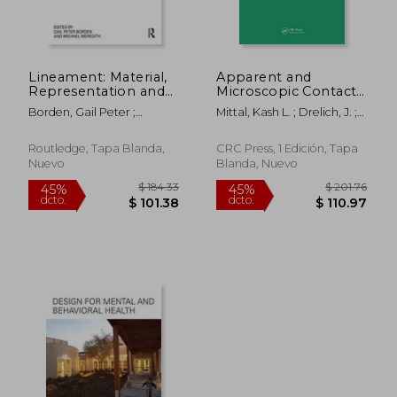
Lineament: Material,
Apparent and
Representation and
Microscopic Contact
the Physical Figure in
Angles (en Inglés)
Borden, Gail Peter ;
Mittal, Kash L. ; Drelich, J. ;
Architectural
Meredith, Michael
Laskowski
Production (en
Inglés)
Routledge, Tapa Blanda,
CRC Press, 1 Edición, Tapa
Nuevo
Blanda, Nuevo
$ 59.59
$ 70.
40%
40%
dcto.
dcto.
$ 35.75
$ 42.