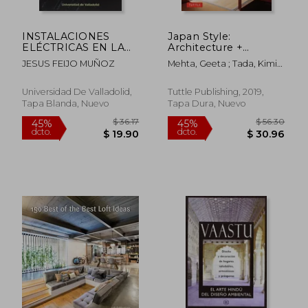
INSTALACIONES
Japan Style:
ELÉCTRICAS EN LA
Architecture +
ARQUITECTURA
Interiors + Design (en
JESUS FEIJO MUÑOZ
Mehta, Geeta ; Tada, Kimie
(Manuales y textos
Inglés)
; Murata, Noboru
universitarios,
arquitectura)
Universidad De Valladolid,
Tuttle Publishing, 2019,
Tapa Blanda, Nuevo
Tapa Dura, Nuevo
$ 25.48
$ 46.
45%
45%
dcto.
dcto.
$ 14.01
$ 25.