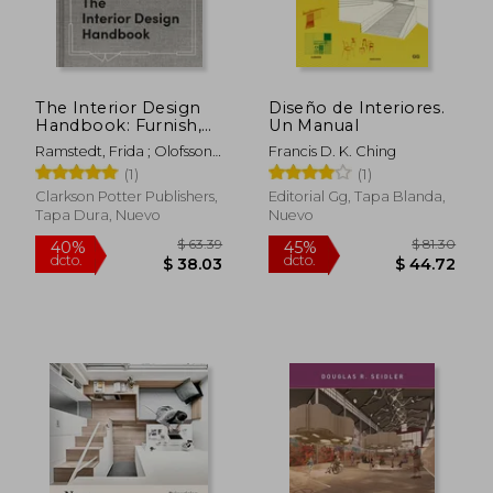
The Interior Design
Diseño de Interiores.
Handbook: Furnish,
Un Manual
Decorate, and Style
Ramstedt, Frida ; Olofsson,
Francis D. K. Ching
Your Space (en
Mia
(1)
(1)
Inglés)
Clarkson Potter Publishers,
Editorial Gg, Tapa Blanda,
Tapa Dura, Nuevo
Nuevo