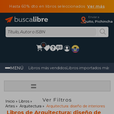
Hasta 60% dto en libros seleccionados
Ver más
Enviar a
Quito, Pichincha
0
MENÚ
Libros más vendidos
Libros importados más v
=
Ver Filtros
Inicio
Libros
Artes
Arquitectura
Arquitectura: diseño de interiores
Libros de Arquitectura: diseño de