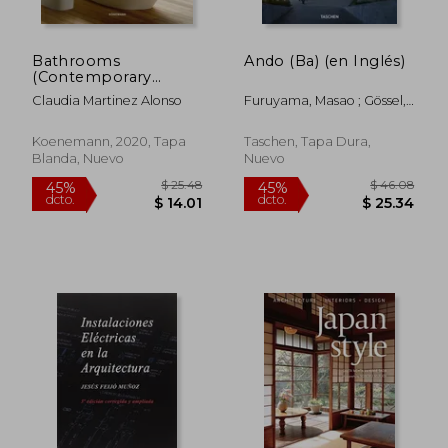
Bathrooms
Ando (Ba) (en Inglés)
(Contemporary
Architecture &
Claudia Martinez Alonso
Furuyama, Masao ; Gössel,
Interiors) (en Inglés)
Peter ; Ando, Tadao
Koenemann, 2020, Tapa
Taschen, Tapa Dura,
Blanda, Nuevo
Nuevo
$ 48.16
$ 51
45%
45%
dcto.
dcto.
$ 26.49
$ 28.