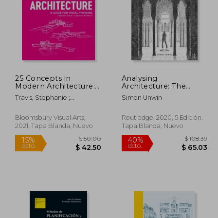
25 Concepts in
Analysing
 211.39
$ 90.19
Modern Architecture:
Architecture: The
45%
45%
A Guide for Visual
Universal Language of
dcto.
dcto.
16.26
$ 49.60
Travis, Stephanie ;
Simon Unwin
Thinkers (en Inglés)
Place-Making
Anderson, Catherine
(Analysing
Architecture Nots) (en
Bloomsbury Visual Arts,
Routledge, 2020, 5 Edición,
Inglés)
2021, Tapa Blanda, Nuevo
Tapa Blanda, Nuevo