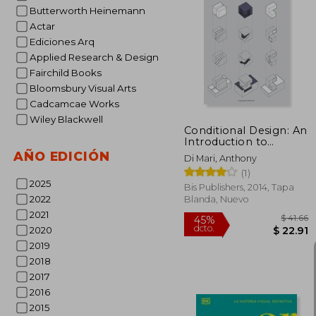
Butterworth Heinemann
Actar
40%
Ediciones Arq
dcto.
$ 
Applied Research & Design
Fairchild Books
Bloomsbury Visual Arts
Cadcamcae Works
Wiley Blackwell
Conditional Design: An
Introduction to
Elemental
AÑO EDICIÓN
Di Mari, Anthony
Architecture (en
(1)
Inglés)
2025
Bis Publishers, 2014, Tapa
2022
Blanda, Nuevo
2021
2020
2019
2018
2017
2016
2015