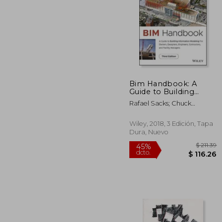
$
40%
dcto.
$ 
Bim Handbook: A
Guide to Building
Information Modeling
Rafael Sacks; Chuck
for Owners, Designers,
Eastman; Ghang Lee; Paul
Engineers,
Teicholz
Contractors, and
Wiley, 2018, 3 Edición, Tapa
Facility Managers (en
Dura, Nuevo
Inglés)