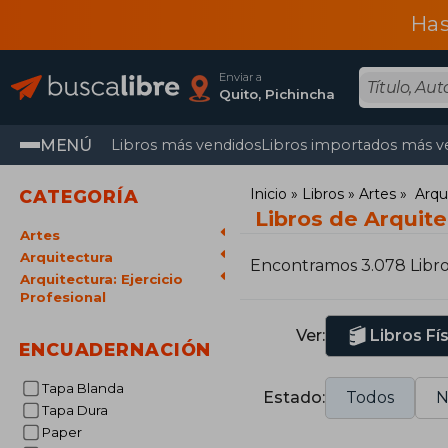
Has
Enviar a
Quito, Pichincha
MENÚ
Libros más vendidos
Libros importados más v
Inicio
Libros
Artes
Arqu
CATEGORÍA
Libros de Arquite
Artes
Arquitectura
Encontramos 3.078 Libr
Arquitectura: Ejercicio
Profesional
Ver:
Libros Fí
ENCUADERNACIÓN
Tapa Blanda
Estado:
Todos
N
Tapa Dura
Paper