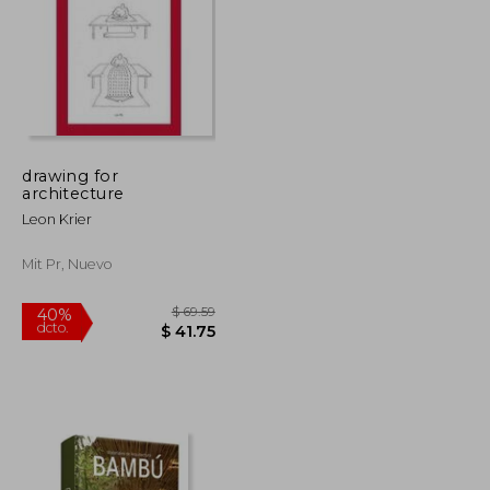
drawing for
$ 29.85
$ 94.75
architecture
45%
dcto.
$ 16.42
$ 52.11
Leon Krier
Mit Pr, Nuevo