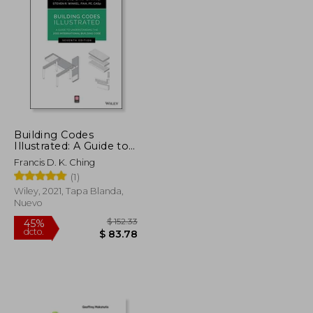
$ 198.24
$ 109.03
$ 19.50
Building Codes
Illustrated: A Guide to
Understanding the
Francis D. K. Ching
2021 International
(1)
Building Code (en
Inglés)
Wiley, 2021, Tapa Blanda,
Nuevo