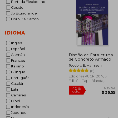
Portada Flexibound
Cosido
Jp Extragrande
Libro De Cartón
IDIOMA
Inglés
Español
Alemán
Diseño de Estructuras
de Concreto Armado
Francés
Teodoro E. Harmsen
Italiano
(6)
Bilingue
Ediciones PUCP, 2017, 5
Portugués
Edición, Tapa Blanda,
Catalán
Nuevo
Latin
Canares
Hindi
Indonesio
$
40%
Japones
dcto.
$ 