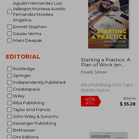
Agustin Hernandez Luis
$
40%
Vallespin Muniesa Aurelio
dcto.
$ 
Fernandez Morales
Angelica
Emmitt Stephen
Gaurav Verma
Maini Deepak
EDITORIAL
Starting a Practice: A
Plan of Work (en
Routledge
Inglés)
Foxell, Simon
Springer
Independently Published
Riba Publishing, 2021, Tapa
Createspace
Blanda, Nuevo
Wiley
Riba Publishing
Taylor And Francis
John Wiley & Sons Inc
Kessinger Publishing
Birkhauser
Oro Editions