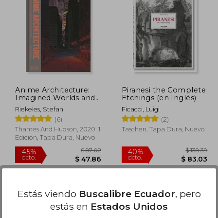
$ 92.14
$ 76.77
45%
45%
dcto.
dcto.
55.28
$ 42.22
Anime Architecture:
Piranesi the Complete
Imagined Worlds and
Etchings (en Inglés)
Endless Megacities (en
Riekeles, Stefan
Ficacci, Luigi
Inglés)
(6)
(2)
Thames And Hudson, 2020, 1
Taschen, Tapa Dura, Nuevo
Edición, Tapa Dura, Nuevo
Estás viendo
Buscalibre Ecuador
, pero
estás en
Estados Unidos