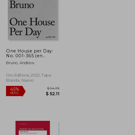
$ 54.25
$ 35.28
45%
dcto.
$ 29.84
$ 19.40
One House per Day:
No. 001-365 (en
Inglés)
Bruno, Andrew
Oro Editions, 2022, Tapa
Blanda, Nuevo