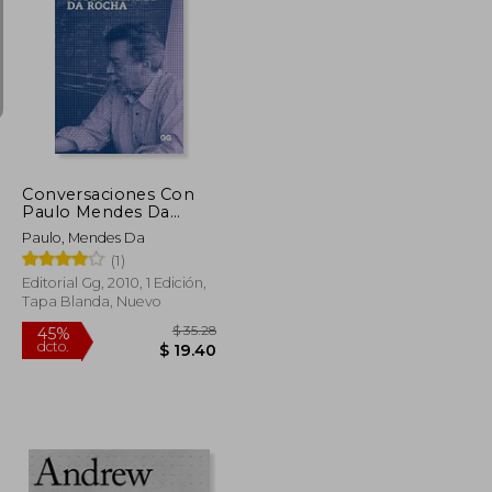
$ 138.39
$ 71.83
45%
dcto.
$ 83.03
$ 39.51
Conversaciones Con
Paulo Mendes Da
Rocha
Paulo, Mendes Da
(1)
Editorial Gg, 2010, 1 Edición,
Tapa Blanda, Nuevo