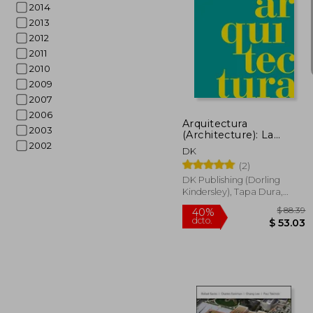
2014
2013
2012
2011
45%
2010
dcto.
$ 
2009
2007
2006
Arquitectura
2003
(Architecture): La
Historia Visual
2002
DK
Definitiva
(2)
DK Publishing (Dorling
Kindersley), Tapa Dura,
Nuevo