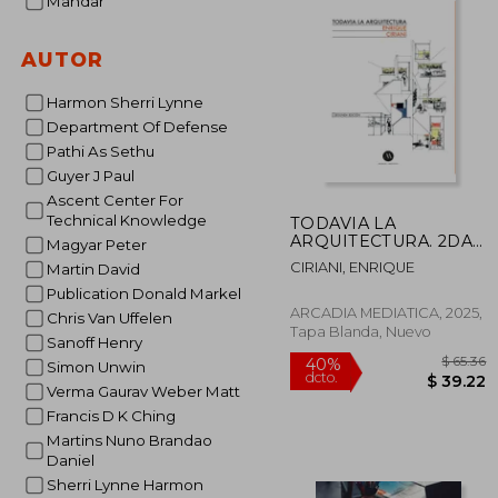
Mandar
AUTOR
Harmon Sherri Lynne
Department Of Defense
Pathi As Sethu
Guyer J Paul
Ascent Center For
Technical Knowledge
TODAVIA LA
ARQUITECTURA. 2DA
Magyar Peter
EDICION
CIRIANI, ENRIQUE
Martin David
Publication Donald Markel
ARCADIA MEDIATICA, 2025,
Chris Van Uffelen
Tapa Blanda, Nuevo
Sanoff Henry
Simon Unwin
Verma Gaurav Weber Matt
Francis D K Ching
Martins Nuno Brandao
Daniel
Sherri Lynne Harmon