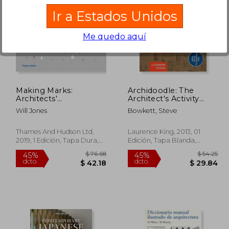
Ir a Estados Unidos
Me quedo aquí
$ 41.66
$ 87.02
45%
40%
dcto.
dcto.
22.91
$ 47.86
Making Marks:
Archidoodle: The
Architects'
Architect's Activity
Sketchbooks – the
Book (en Inglés)
Will Jones
Bowkett, Steve
Creative Process (en
Inglés)
Thames And Hudson Ltd,
Laurence King, 2013, 01
2019, 1 Edición, Tapa Dura,
Edición, Tapa Blanda,
Nuevo
Nuevo