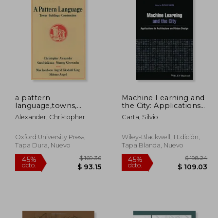
a pattern
Machine Learning and
language,towns,
the City: Applications
buildings, construction
in Architecture and
Alexander, Christopher
Carta, Silvio
(en Inglés)
Urban Design (en
Inglés)
Oxford University Press,
Wiley-Blackwell, 1 Edición,
Tapa Dura, Nuevo
Tapa Blanda, Nuevo