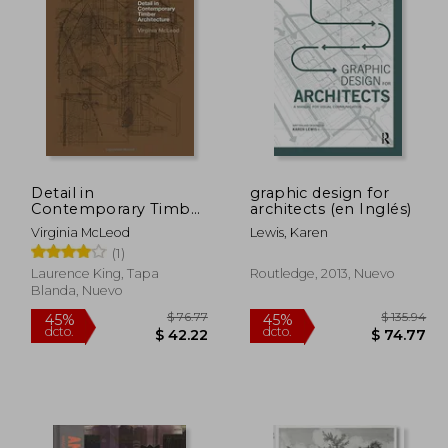
 65.36
$ 169.36
45%
45%
dcto.
dcto.
39.22
$ 93.15
Detail in
graphic design for
Contemporary Timber
architects (en Inglés)
Architecture
Virginia McLeod
Lewis, Karen
(1)
Laurence King, Tapa
Routledge, 2013, Nuevo
Blanda, Nuevo