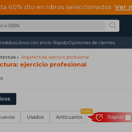
ta 60% dto en libros seleccionados
Ver 
endidos
Libros con envío Rápido
Opiniones de clientes
itectura
Arquitectura: ejercicio profesional
ctura: ejercicio profesional
os
sicos
Nuevo
uevos
Usados
Anticuarios
Rápido