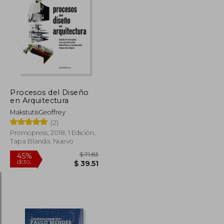
$ 135.94
$ 152.33
45%
dcto.
$ 74.77
$ 83.78
Procesos del Diseño
en Arquitectura
MakstutisGeoffrey
(2)
Promopress, 2018, 1 Edición,
Tapa Blanda, Nuevo