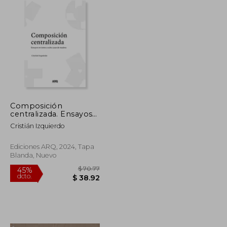
Composición
centralizada. Ensayos
en torno a ocho casas
Cristián Izquierdo
de madera.
Ediciones ARQ, 2024, Tapa
Blanda, Nuevo
$ 202.64
$ 70.77
45%
dcto.
$ 111.45
$ 38.92