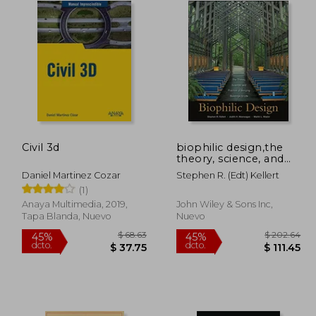
Civil 3d
biophilic design,the
theory, science, and
practice of bringing
Daniel Martinez Cozar
Stephen R. (edt) Kellert
buildings to life
(1)
Anaya Multimedia, 2019,
John Wiley & Sons Inc,
Tapa Blanda, Nuevo
Nuevo
 60.92
$ 68.63
45%
45%
dcto.
dcto.
36.55
$ 37.75