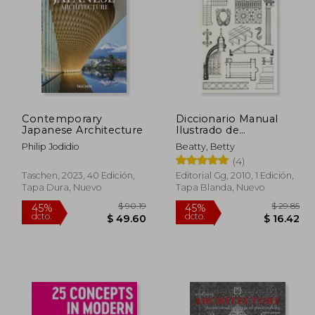
 88.39
$ 76.68
45%
45%
dcto.
dcto.
53.03
$ 42.18
Contemporary
Diccionario Manual
Japanese Architecture
Ilustrado de
Arquitectura
Philip Jodidio
Beatty, Betty
(4)
Taschen, 2023, 40 Edición,
Editorial Gg, 2010, 1 Edición,
Tapa Dura, Nuevo
Tapa Blanda, Nuevo