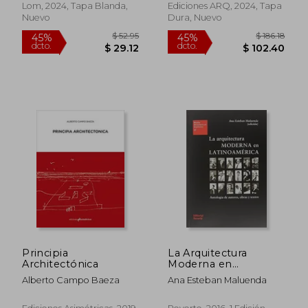
Lom, 2024, Tapa Blanda,
Ediciones ARQ, 2024, Tapa
Nuevo
Dura, Nuevo
$ 52.11
$ 85.
45%
45%
dcto.
dcto.
$ 28.66
$ 47.
Principia
La Arquitectura
Architectónica
Moderna en
Latinoamérica
Alberto Campo Baeza
Ana Esteban Maluenda
(Eua27) (Estudios
Universitarios de
Arquitectura)