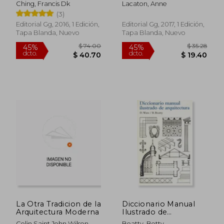
Ching, Francis Dk
Lacaton, Anne
(3)
Editorial Gg, 2016, 1 Edición,
Editorial Gg, 2017, 1 Edición,
Tapa Blanda, Nuevo
Tapa Blanda, Nuevo
La Otra Tradicion de la
Diccionario Manual
Arquitectura Moderna
Ilustrado de
Arquitectura
Colin Saint John Wilson
Beatty, Betty