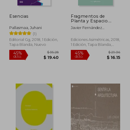
$ 65.36
$ 61
40%
45%
dcto.
dcto.
$ 39.22
$ 33.
Esencias
Fragmentos de
Planta y Espacio.
Sistema Diedrico en
Pallasmaa, Juhani
Javier Fernández
Enric Miralles
Contreras
(1)
Editorial Gg, 2018, 1 Edición,
Ediciones Asimétricas, 2018,
Tapa Blanda, Nuevo
1 Edición, Tapa Blanda,
Nuevo