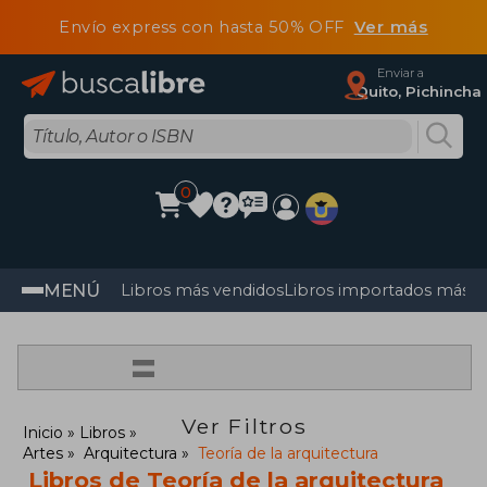
Envío express con hasta 50% OFF
Ver más
Enviar a
Quito, Pichincha
0
MENÚ
Libros más vendidos
Libros importados más v
=
Ver Filtros
Inicio
Libros
Artes
Arquitectura
Teoría de la arquitectura
Libros de Teoría de la arquitectura