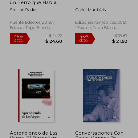
un Perro que Habla y
Otros Escritos
Smiljan Radic
Carlos Martí Arís
Puente Editores, 2018, 1
Ediciones Asimétricas, 2019,
Edición, Tapa Blanda,
1 Edición, Tapa Blanda,
Nuevo
Nuevo
$ 57.86
$ 56.
45%
45%
dcto.
dcto.
$ 31.82
$ 31.
Aprendiendo de Las
Conversaciones Con
Vegas: El Simbolismo
Paulo Mendes Da