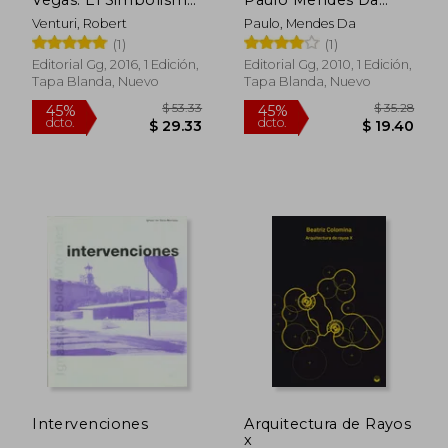
Olvidado de la Forma
Rocha
Venturi, Robert
Paulo, Mendes Da
Arquitectónica
(1)
(1)
Editorial Gg, 2016, 1 Edición,
Editorial Gg, 2010, 1 Edición,
Tapa Blanda, Nuevo
Tapa Blanda, Nuevo
$ 44.72
$ 39.
45%
45%
dcto.
dcto.
$ 24.60
$ 21.
Intervenciones
Arquitectura de Rayos
x