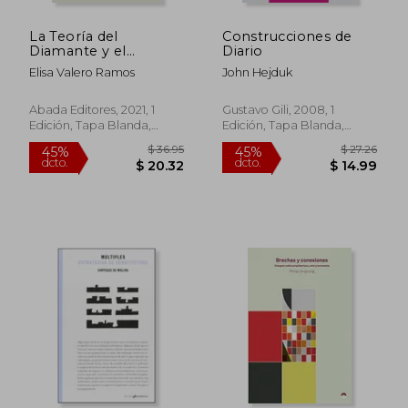
La Teoría del
Construcciones de
Diamante y el
Diario
Proyecto de
Elisa Valero Ramos
John Hejduk
Arquitectura
$ 26.24
45%
(Confesiones de
dcto.
$ 14.43
$ 19.
Arquitecto)
Abada Editores, 2021, 1
Gustavo Gili, 2008, 1
Edición, Tapa Blanda,
Edición, Tapa Blanda,
Nuevo
Nuevo