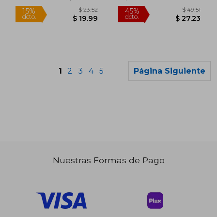
Blanda, Nuevo
1
2
3
4
5
Página Siguiente
Nuestras Formas de Pago
$ 54.58
$ 31
45%
45%
dcto.
dcto.
$ 30.02
$ 17.