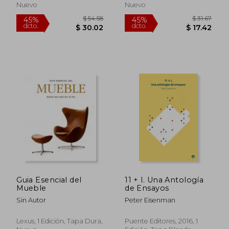
Nuevo
Nuevo
$ 52.95
$ 186
45%
45%
dcto.
dcto.
$ 29.12
$ 102.
Guia Esencial del
11 + l. Una Antología
Mueble
de Ensayos
Sin Autor
Peter Eisenman
Lexus, 1 Edición, Tapa Dura,
Puente Editores, 2016, 1