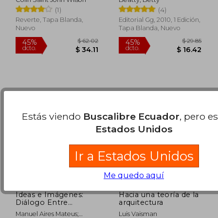
$ 76.77
$ 70.
45%
45%
(1)
(4)
dcto.
dcto.
$ 42.22
$ 38.
Reverte, Tapa Blanda,
Editorial Gg, 2010, 1 Edición,
Nuevo
Tapa Blanda, Nuevo
Estás viendo
Buscalibre Ecuador
, pero e
Estados Unidos
Ir a Estados Unidos
Me quedo aquí
Ideas e Imágenes:
Hacia una teoría de la
Diálogo Entre
arquitectura
Arquitectura y
Manuel Aires Mateus;
Luis Vaisman
Fotografía. Manuel