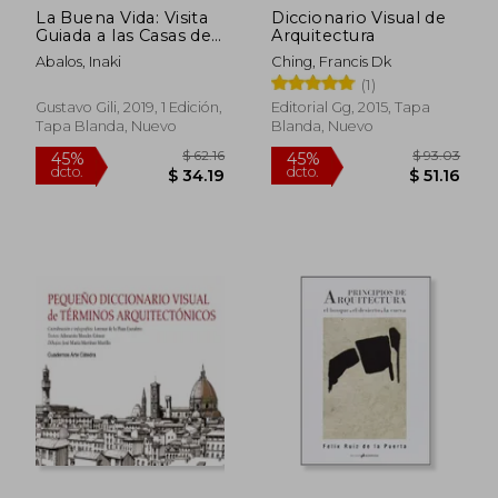
La Buena Vida: Visita
Diccionario Visual de
Guiada a las Casas de
Arquitectura
la Modernidad
Abalos, Inaki
Ching, Francis Dk
(1)
Gustavo Gili, 2019, 1 Edición,
Editorial Gg, 2015, Tapa
Tapa Blanda, Nuevo
Blanda, Nuevo
$ 39.14
$ 66.
15%
45%
dcto.
dcto.
$ 33.27
$ 36.