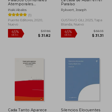
Atemporales.
Paraíso
Genealogia y
Iñaki Abalos
Rykwert, Joseph
Autonomia
(1)
Puente Editores, 2020,
GUSTAVO GILI, 2025, Tapa
Nuevo
Blanda, Nuevo
$ 34.18
$ 64.
45%
45%
dcto.
dcto.
$ 18.80
$ 35.
Cada Tanto Aparece
Silencios Elocuentes