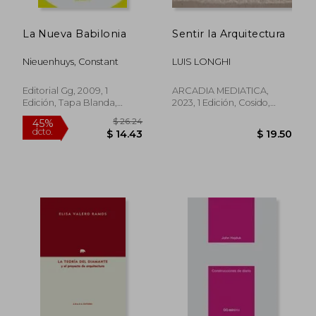
La Nueva Babilonia
Sentir la Arquitectura
$ 35.28
$ 29.
45%
45%
dcto.
dcto.
$ 19.40
$ 16.
Nieuenhuys, Constant
LUIS LONGHI
Editorial Gg, 2009, 1
ARCADIA MEDIATICA,
Edición, Tapa Blanda,
2023, 1 Edición, Cosido,
Nuevo
Nuevo