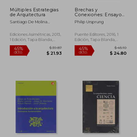
Múltiples Estrategias
Brechas y
de Arquitectura
Conexiones: Ensayos
Sobre Arquitectura,
Santiago De Molina
Philip Ursprung
Arte y Economía
Rodríguez
Ediciones Asimétricas, 2013,
Puente Editores, 2016, 1
1 Edición, Tapa Blanda,
Edición, Tapa Blanda,
$ 36.95
$ 27.
45%
45%
Nuevo
Nuevo
dcto.
dcto.
$ 20.32
$ 14.