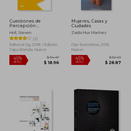
Cuestiones de
Mujeres, Casas y
Percepción:
Ciudades
Fenomenología de la
Holl, Steven
Zaida Mux Martnez
Arquitectura
(2)
Editorial Gg, 2018, 1 Edición,
Dpr-Barcelona, 2019,
Tapa Blanda, Nuevo
Nuevo
$ 34.47
$ 52.
45%
45%
dcto.
dcto.
$ 18.96
$ 28.