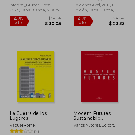
Integral_Brunch Press,
Ediciones Akal, 2015, 1
2024, Tapa Blanda, Nuevo
Edición, Tapa Blanda,
Nuevo
$ 40.82
$ 43.
45%
45%
dcto.
dcto.
$ 22.45
$ 23.
La Guerra de los
Modern Futures.
Lugares
Sustainable
development and
Raquel Rolnik
Varios Autores. Editor:
cultural diversity. (en
Horacio Torrent
(2)
Inglés)