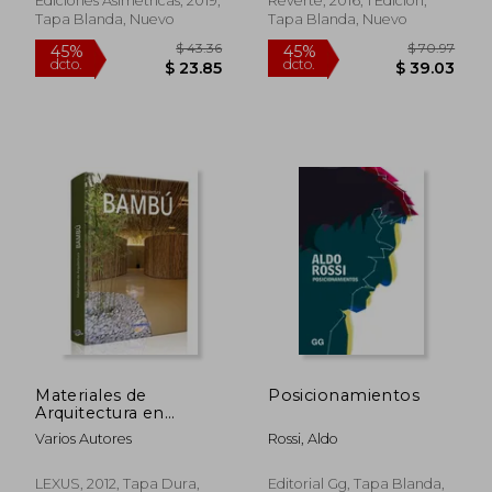
Ediciones Asimétricas, 2019,
Reverte, 2016, 1 Edición,
Tapa Blanda, Nuevo
Tapa Blanda, Nuevo
$ 54.64
$ 42.
45%
45%
dcto.
dcto.
$ 30.05
$ 23.
Materiales de
Posicionamientos
Arquitectura en
Bambú, 1 Vol. Precio
Varios Autores
Rossi, Aldo
en Dolares
LEXUS, 2012, Tapa Dura,
Editorial Gg, Tapa Blanda,