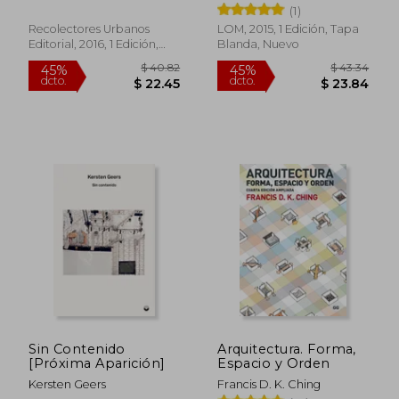
Daniel Malhao
(1)
Aires y Daniel Malhao
(Colección Diálogos
Recolectores Urbanos
LOM, 2015, 1 Edición, Tapa
[Dlg])
Editorial, 2016, 1 Edición,
Blanda, Nuevo
$ 74.00
$ 35.
45%
45%
Tapa Blanda, Nuevo
dcto.
dcto.
$ 40.70
$ 19.
Sin Contenido
Arquitectura. Forma,
[Próxima Aparición]
Espacio y Orden
Kersten Geers
Francis D. K. Ching