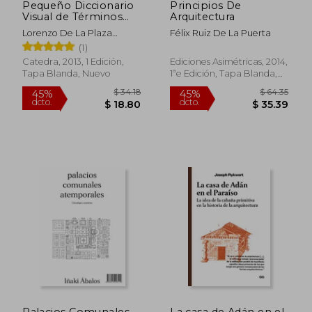
Pequeño Diccionario
Principios De
Visual de Términos
Arquitectura
Arquitectónicos
Lorenzo De La Plaza
Félix Ruiz De La Puerta
Escudero;
(1)
Adoraci&Oacute;N Morales
Catedra, 2013, 1 Edición,
Ediciones Asimétricas, 2014,
G&Oacute;Mez;
Tapa Blanda, Nuevo
1ªe Edición, Tapa Blanda,
Jos&Eacute; Mar&Iacute;A
Nuevo
Mart&Iacute;Nez Murillo
$ 62.16
$ 93.
45%
45%
dcto.
dcto.
$ 34.19
$ 51.
Palacios Comunales
La casa de Adán en el