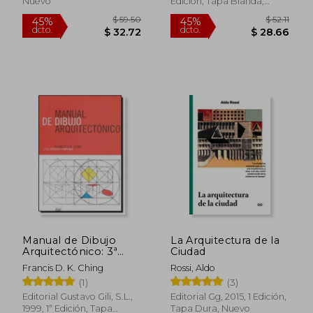
Nuevo
Edición, Tapa Blanda,
Nuevo
$ 43.36
$ 70.
45%
45%
dcto.
dcto.
$ 23.85
$ 39.
Manual de Dibujo
La Arquitectura de la
Arquitectónico: 3ª
Ciudad
Edición Revisada y
Francis D. K. Ching
Rossi, Aldo
Ampliada
(1)
(3)
Editorial Gustavo Gili, S.L.,
Editorial Gg, 2015, 1 Edición,
1999, 1ª Edición, Tapa
Tapa Dura, Nuevo