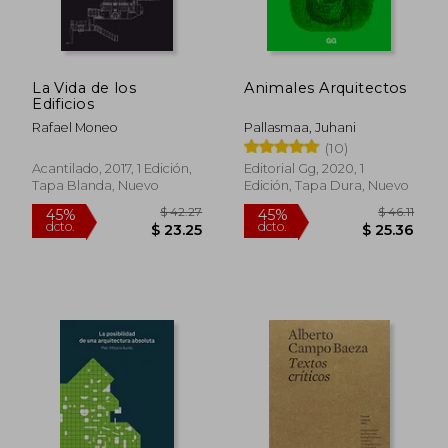
La Vida de los
Animales Arquitectos
Edificios
Rafael Moneo
Pallasmaa, Juhani
(10)
Acantilado, 2017, 1 Edición,
Editorial Gg, 2020, 1
Tapa Blanda, Nuevo
Edición, Tapa Dura, Nuevo
$ 42.27
$ 46
45%
45%
dcto.
dcto.
$ 23.25
$ 25.