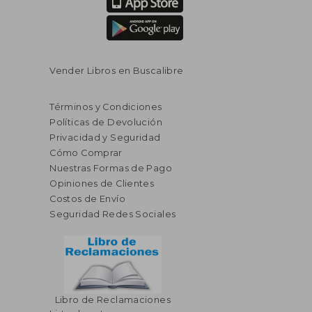
Vender Libros en Buscalibre
Términos y Condiciones
Políticas de Devolución
Privacidad y Seguridad
Cómo Comprar
Nuestras Formas de Pago
Opiniones de Clientes
Costos de Envío
Seguridad Redes Sociales
$ 23.52
$ 49
15%
45%
Libro de Reclamaciones
dcto.
dcto.
$ 19.99
$ 27.