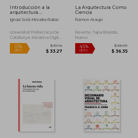
Introducción a la
La Arquitectura Como
arquitectura.
Ciencia
Conceptos
Ignasi Solà-Morales Rubio
Ramon Araujo
fundamentales
(Arquitext)
Universitat Politecnica De
Reverte, Tapa Blanda,
Catalunya. Iniciativa Digital
Nuevo
Politecnica, Tapa Blanda,
Nuevo
$ 39.87
$ 45.
45%
45%
dcto.
dcto.
$ 21.93
$ 24.