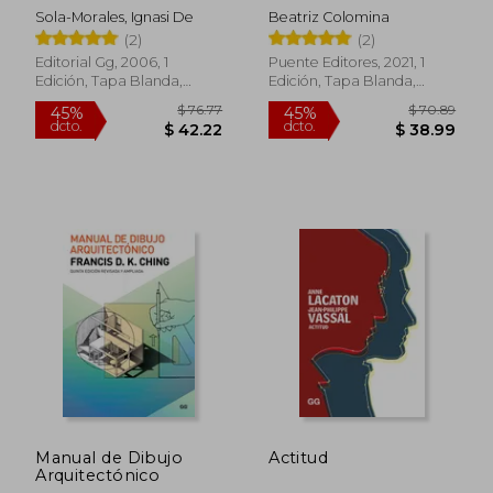
Sola-Morales, Ignasi De
Beatriz Colomina
(2)
(2)
Editorial Gg, 2006, 1
Puente Editores, 2021, 1
Edición, Tapa Blanda,
Edición, Tapa Blanda,
Nuevo
Nuevo
Manual de Dibujo
Actitud
$ 53.33
$ 35.
45%
45%
Arquitectónico
dcto.
dcto.
$ 29.33
$ 19.