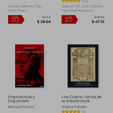
(14)
Puente Editores, Tapa
Gustavo Gili, 2015, 1 Edición,
Dura, Nuevo
Tapa Blanda, Nuevo
$ 62.02
$ 29.
45%
45%
dcto.
dcto.
$ 34.11
$ 16.
Arquitectura y
Los Cuatro Libros de
Disyunción
la Arquitectura
Bernard Tschumi
Andrea Palladio
(1)