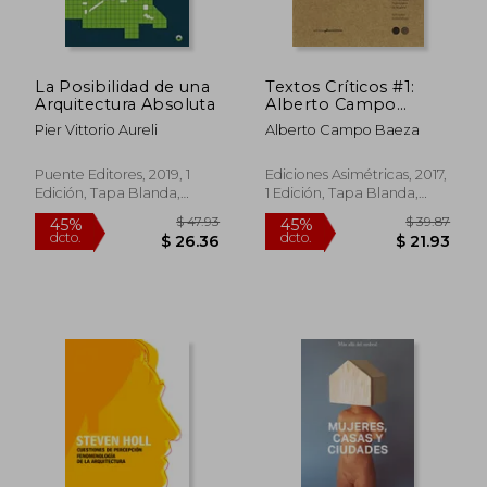
La Posibilidad de una
Textos Críticos #1:
Arquitectura Absoluta
Alberto Campo
Baeza
Pier Vittorio Aureli
Alberto Campo Baeza
Puente Editores, 2019, 1
Ediciones Asimétricas, 2017,
Edición, Tapa Blanda,
1 Edición, Tapa Blanda,
Nuevo
Nuevo
$ 47.93
$ 39.
45%
45%
dcto.
dcto.
$ 26.36
$ 21.