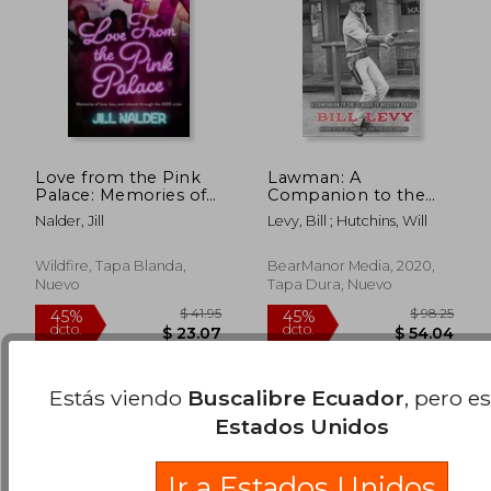
Love from the Pink
Lawman: A
Palace: Memories of
Companion to the
Love, Loss and
Classic tv Western
Nalder, Jill
Levy, Bill ; Hutchins, Will
Cabaret Through the
Series (Hardback) (en
AIDS Crisis (en Inglés)
Inglés)
$ 124.16
$ 25.
45%
45%
Wildfire, Tapa Blanda,
BearManor Media, 2020,
dcto.
dcto.
$ 68.29
$ 14.
Nuevo
Tapa Dura, Nuevo
Estás viendo
Buscalibre Ecuador
, pero e
Estados Unidos
Ir a Estados Unidos