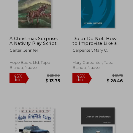
A Christmas Surprise:
Do or Do Not: How
A Nativity Play Script
to Improvise Like a
For Children (en
Jedi (en Inglés)
Carter, Jennifer
Carpenter, Mary C.
Inglés)
Hope Books Ltd, Tapa
Mary Carpenter, Tapa
Blanda, Nuevo
Blanda, Nuevo
$ 63.37
$ 50.
45%
45%
dcto.
dcto.
$ 34.86
$ 27.