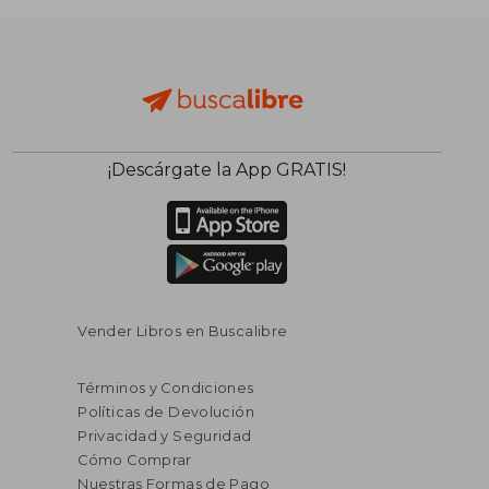
¡Descárgate la App GRATIS!
$ 63.15
$ 70.
45%
40%
dcto.
dcto.
$ 34.74
$ 42.
Vender Libros en Buscalibre
Términos y Condiciones
Políticas de Devolución
Privacidad y Seguridad
Cómo Comprar
Nuestras Formas de Pago