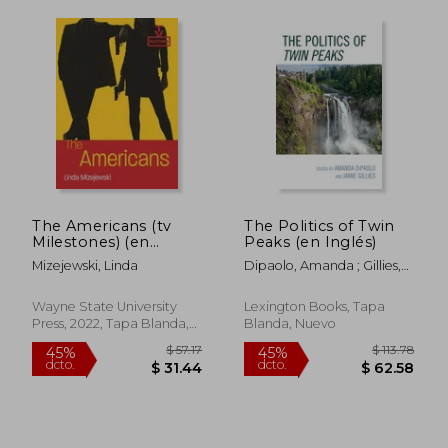
The Americans (tv
The Politics of Twin
Milestones) (en
Peaks (en Inglés)
Inglés)
Mizejewski, Linda
Dipaolo, Amanda ; Gillies,
James Clark ; Biderman,
Shai
Wayne State University
Lexington Books, Tapa
Press, 2022, Tapa Blanda,
Blanda, Nuevo
Nuevo
$ 71.80
$ 48.
45%
45%
dcto.
dcto.
$ 39.49
$ 26.