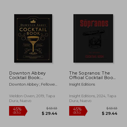
$ 30.86
40%
dcto.
$ 18.51
$ 28.
Downton Abbey
The Sopranos: The
Cocktail Book:
Official Cocktail Book
Appropriate
(en Inglés)
Downton Abbey ; Fellowes,
Insight Editions
Libations for all
Julian
Occasions (Downton
Abbey Cookery) (en
Weldon Owen, 2019, Tapa
Insight Editions, 2024, Tapa
Inglés)
Dura, Nuevo
Dura, Nuevo