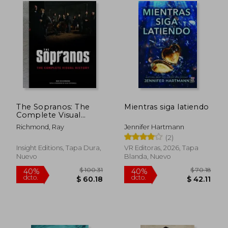
dcto.
dcto.
$ 31.44
$ 62.
The Sopranos: The
Mientras siga latiendo
Complete Visual
History (en Inglés)
Richmond, Ray
Jennifer Hartmann
(2)
Insight Editions, Tapa Dura,
VR Editoras, 2026, Tapa
Nuevo
Blanda, Nuevo