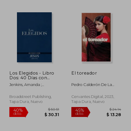
Los Elegidos - Libro
El toreador
Dos: 40 Días con
$ 53.53
$ 53.
45%
45%
Jesús
Jenkins, Amanda ;
Pedro Calderón De La
dcto.
dcto.
$ 29.44
$ 29.
Hendricks, Kristen ; Jenkins,
Barca
Dallas
Broadstreet Publishing,
Cervantes Digital, 2023,
Tapa Dura, Nuevo
Tapa Dura, Nuevo