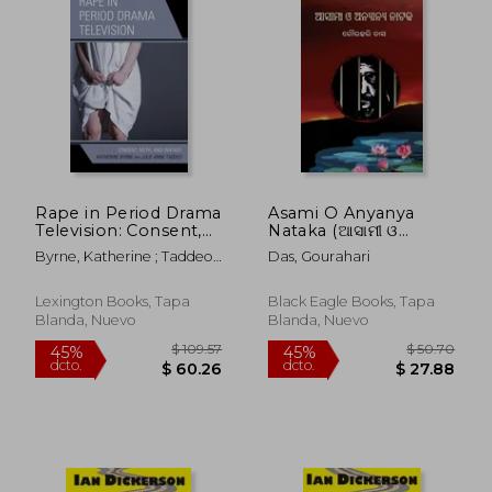
$ 100.31
$ 70.
40%
40%
dcto.
dcto.
$ 60.18
$ 42.
Rape in Period Drama
Asami O Anyanya
Television: Consent,
Nataka (ଆସାମୀ ଓ
Myth, and Fantasy (en
ଅନ୍ୟାନ୍ୟ ନାଟ&#28 (en
Byrne, Katherine ; Taddeo,
Das, Gourahari
Inglés)
Oriya)
Julie Anne
Lexington Books, Tapa
Black Eagle Books, Tapa
Blanda, Nuevo
Blanda, Nuevo