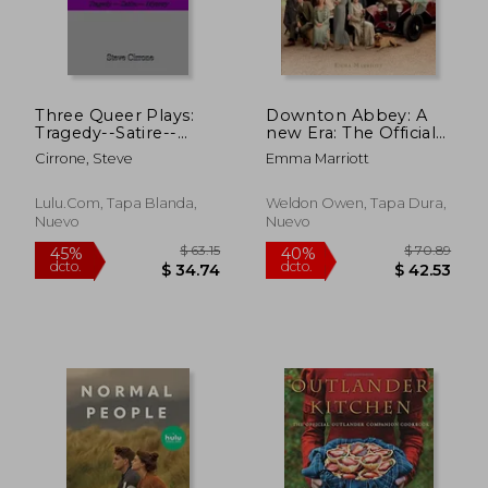
$ 25.00
$ 51
45%
45%
dcto.
dcto.
$ 13.75
$ 28.
Three Queer Plays:
Downton Abbey: A
Tragedy--Satire--
new Era: The Official
Mystery (en Inglés)
Film Companion (en
Cirrone, Steve
Emma Marriott
Inglés)
Lulu.com, Tapa Blanda,
Weldon Owen, Tapa Dura,
Nuevo
Nuevo