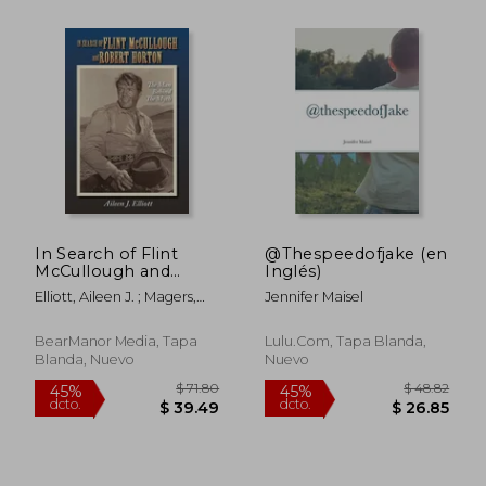
In Search of Flint
@Thespeedofjake (en
McCullough and
Inglés)
Robert Horton: The
Elliott, Aileen J. ; Magers,
Jennifer Maisel
Man Behind the Myth
Boyd
(en Inglés)
BearManor Media, Tapa
Lulu.Com, Tapa Blanda,
Blanda, Nuevo
Nuevo
$ 101.89
$ 37.
45%
45%
dcto.
dcto.
$ 56.04
$ 20.