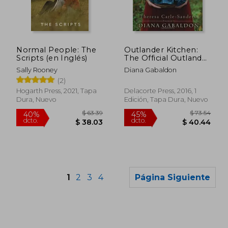
$ 51.74
$ 47.
45%
40%
dcto.
dcto.
$ 28.46
$ 28.
Normal People: The
Outlander Kitchen:
Scripts (en Inglés)
The Official Outlander
Companion
Sally Rooney
Diana Gabaldon
Cookbook (en Inglés)
(2)
Hogarth Press, 2021, Tapa
Delacorte Press, 2016, 1
Dura, Nuevo
Edición, Tapa Dura, Nuevo
1
2
3
4
Página Siguiente