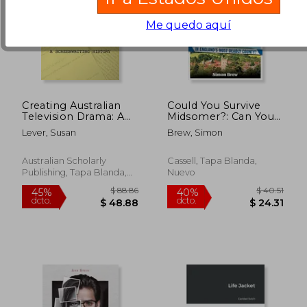
Me quedo aquí
Creating Australian
Could You Survive
Television Drama: A
Midsomer?: Can You
Screenwriting History
Avoid a Bizarre Death
Lever, Susan
Brew, Simon
(en Inglés)
in England's Most
Dangerous County?
(en Inglés)
Australian Scholarly
Cassell, Tapa Blanda,
Publishing, Tapa Blanda,
Nuevo
Nuevo
$ 55.81
$ 70.
45%
40%
dcto.
dcto.
$ 30.69
$ 42.