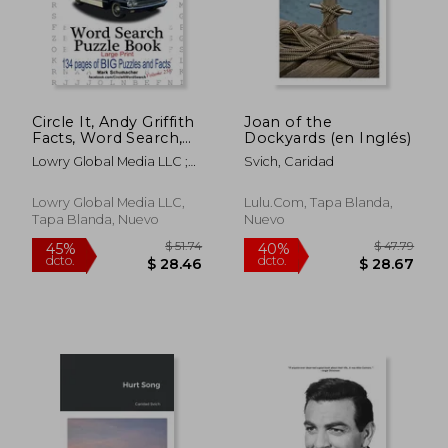
Circle It, Andy Griffith
Joan of the
Facts, Word Search,
Dockyards (en Inglés)
Puzzle Book (en
Lowry Global Media LLC ;
Svich, Caridad
Inglés)
Schumacher, Mark ;
Schumacher, Maria
Lowry Global Media LLC,
Lulu.com, Tapa Blanda,
Tapa Blanda, Nuevo
Nuevo
$ 74.60
$ 48.
45%
45%