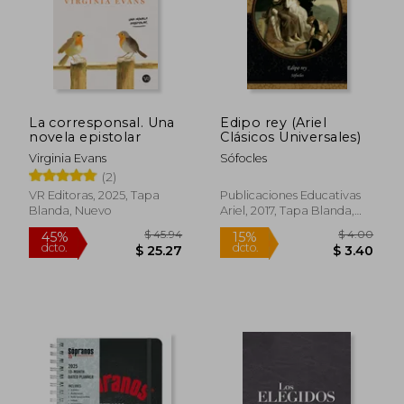
La corresponsal. Una
Edipo rey (Ariel
novela epistolar
Clásicos Universales)
Virginia Evans
Sófocles
(2)
VR Editoras, 2025, Tapa
Publicaciones Educativas
Blanda, Nuevo
Ariel, 2017, Tapa Blanda,
Nuevo
$ 45.94
$ 4.
45%
15%
dcto.
dcto.
$ 25.27
$ 3.