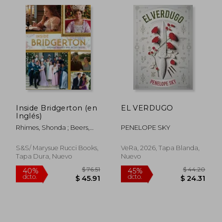
Inside Bridgerton (en
EL VERDUGO
Inglés)
Rhimes, Shonda ; Beers,
PENELOPE SKY
Betsy
S&s/ Marysue Rucci Books,
VeRa, 2026, Tapa Blanda,
Tapa Dura, Nuevo
Nuevo
$ 57.17
$ 113
45%
45%