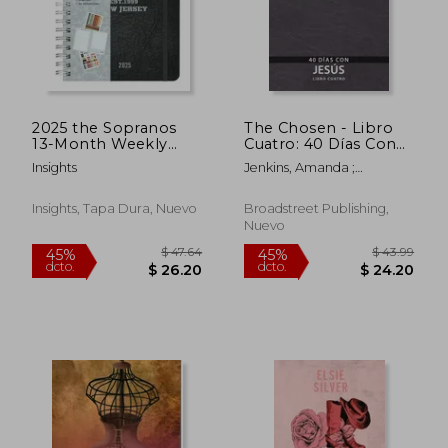
2025 the Sopranos
The Chosen - Libro
13-Month Weekly
Cuatro: 40 Días Con
Planner (en Inglés)
Jesús
Insights
Jenkins, Amanda ;
Hendricks, Kristen ; Jenkins,
Dallas
Insights, Tapa Dura, Nuevo
Broadstreet Publishing,
Nuevo
$ 47.64
$ 43.
45%
45%
dcto.
dcto.