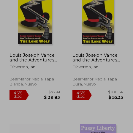
$ 50.60
$ 56
45%
45%
dcto.
dcto.
$ 27.83
$ 30.
Louis Joseph Vance
Louis Joseph Vance
and the Adventures
and the Adventures
of the Lone Wolf (en
of the Lone Wolf
Dickerson, Ian
Dickerson, Ian
Inglés)
(hardback) (en Inglés)
BearManor Media, Tapa
BearManor Media, Tapa
Blanda, Nuevo
Dura, Nuevo