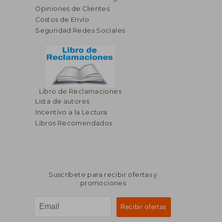
Opiniones de Clientes
Costos de Envío
Seguridad Redes Sociales
Libro de Reclamaciones
$ 63.39
$ 73.
40%
45%
Lista de autores
dcto.
dcto.
$ 38.03
$ 40.
Incentivo a la Lectura
Libros Recomendados
Suscríbete para recibir ofertas y
promociones