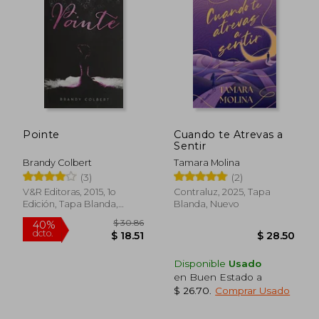
$ 38.24
45%
dcto.
$ 21.03
$ 28.
Pointe
Cuando te Atrevas a
Sentir
Brandy Colbert
Tamara Molina
(3)
(2)
V&R Editoras, 2015, 1o
Contraluz, 2025, Tapa
Edición, Tapa Blanda,
Blanda, Nuevo
Nuevo
Disponible
Usado
en Buen Estado a
$ 26.70
.
Comprar Usado