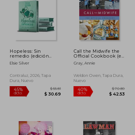
Hopeless: Sin
Call the Midwife the
remedio (edición
Official Cookbook (en
$ 72.41
$ 100.
45%
45%
especial limitada)
Inglés)
Elsie Silver
Gray, Annie
dcto.
dcto.
$ 39.83
$ 55.
Contraluz, 2026, Tapa
Weldon Owen, Tapa Dura,
Dura, Nuevo
Nuevo