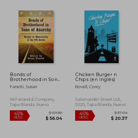
Bonds of
Chicken Burger n
Brotherhood in Sons
Chips (en Inglés)
of Anarchy: Essays on
Fanetti, Susan
Bovell, Corey
Masculinity in the Fx
Series (en Inglés)
$ 50.51
$ 24.
40%
45%
McFarland & Company,
Salamander Street Ltd.,
dcto.
dcto.
$ 30.31
$ 13.
Tapa Blanda, Nuevo
2020, Tapa Blanda, Nuevo