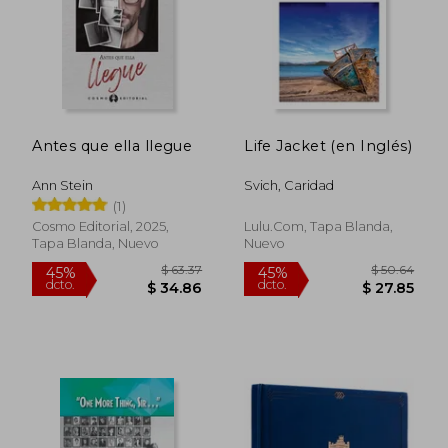
Antes que ella llegue
Life Jacket (en Inglés)
Ann Stein
Svich, Caridad
(1)
Cosmo Editorial, 2025,
Lulu.com, Tapa Blanda,
Tapa Blanda, Nuevo
Nuevo
$ 41.95
$ 98.
45%
45%
dcto.
dcto.
$ 23.07
$ 54.