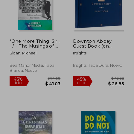
"One More Thing, Sir .
Downton Abbey
. ." - The Musings of a
Guest Book (en
Television Writer-
Inglés)
Sloan, Michael
Insights
Producer (en Inglés)
BearManor Media, Tapa
Insights, Tapa Dura, Nuevo
Blanda, Nuevo
$ 88.86
$ 40.
45%
40%
dcto.
dcto.
$ 48.88
$ 24.