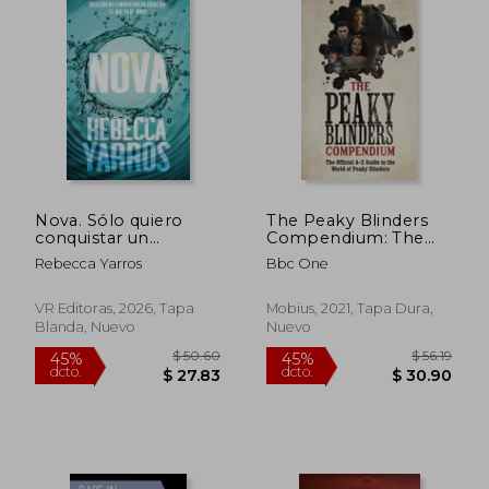
$ 76.51
$ 44.
40%
45%
dcto.
dcto.
$ 45.91
$ 24.
Nova. Sólo quiero
The Peaky Blinders
conquistar un
Compendium: The
corazón: El que ya he
Official A-Z Guide to
Rebecca Yarros
Bbc One
roto
the World of Peaky
Blinders (en Inglés)
VR Editoras, 2026, Tapa
Mobius, 2021, Tapa Dura,
Blanda, Nuevo
Nuevo