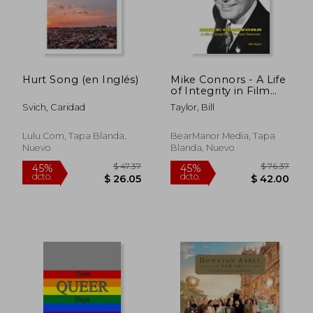
dcto.
dcto.
$ 41.03
$ 26.
Hurt Song (en Inglés)
Mike Connors - A Life
of Integrity in Film
and Television (en
Svich, Caridad
Taylor, Bill
Inglés)
Lulu.com, Tapa Blanda,
BearManor Media, Tapa
Nuevo
Blanda, Nuevo