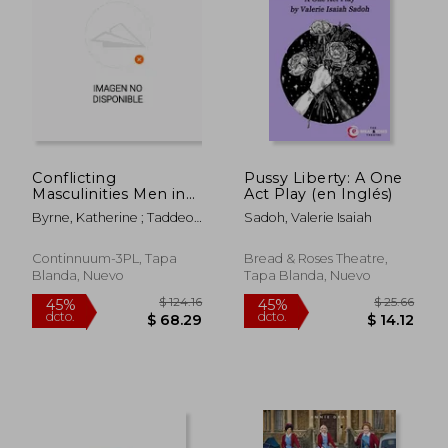
$ 109.57
$ 50.
45%
45%
dcto.
dcto.
$ 60.26
$ 27.
Conflicting
Pussy Liberty: A One
Masculinities Men in
Act Play (en Inglés)
Television Period
Byrne, Katherine ; Taddeo,
Sadoh, Valerie Isaiah
Drama (en Inglés)
Julie Anne ; Leggott, James
Continnuum-3PL, Tapa
Bread & Roses Theatre,
Blanda, Nuevo
Tapa Blanda, Nuevo