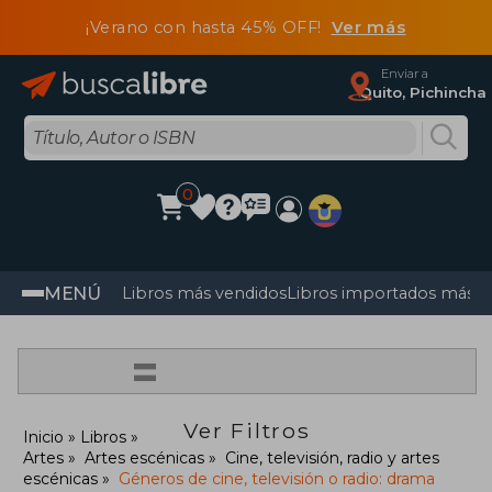
¡Verano con hasta 45% OFF!
Ver más
Enviar a
Quito, Pichincha
0
MENÚ
Libros más vendidos
Libros importados más v
=
Ver Filtros
Inicio
Libros
Artes
Artes escénicas
Cine, televisión, radio y artes
escénicas
Géneros de cine, televisión o radio: drama