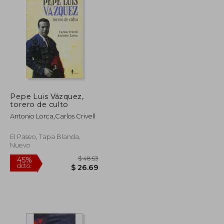
$ 69.11
$ 33.06
45%
dcto.
$ 38.01
$ 18.18
Pepe Luis Vázquez,
torero de culto
Antonio Lorca,Carlos Crivell
El Paseo, Tapa Blanda,
Nuevo