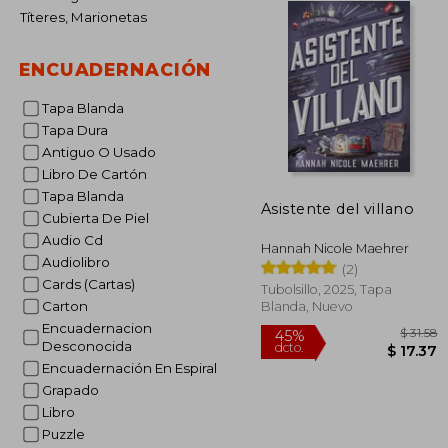
Títeres, Marionetas
ENCUADERNACIÓN
Tapa Blanda
Tapa Dura
Antiguo O Usado
Libro De Cartón
Tapa Blanda
Asistente del villano
Cubierta De Piel
Audio Cd
Hannah Nicole Maehrer
Audiolibro
(2)
Cards (Cartas)
Tubolsillo, 2025, Tapa
Carton
Blanda, Nuevo
Encuadernacion
Desconocida
Encuadernación En Espiral
Grapado
Libro
45%
Puzzle
dcto.
$ 