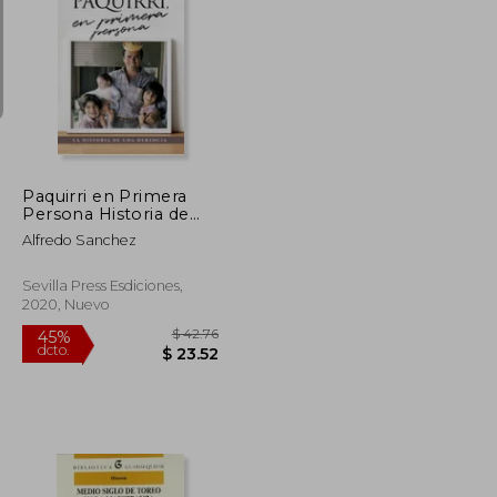
$ 31.58
$ 35.28
45%
dcto.
$ 17.37
$ 19.40
Paquirri en Primera
Persona Historia de
una Herencia
Alfredo Sanchez
Sevilla Press Esdiciones,
2020, Nuevo