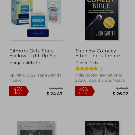
 33.06
$ 69.38
45%
45%
dcto.
dcto.
18.18
$ 38.16
Gilmore Girls: Stars
The new Comedy
Hollow Light-Up Sign
Bible: The Ultimate
(rp Minis) (en Inglés)
Guide to Writing and
Morgan Michelle
Carter, Judy
Performing Stand-Up
(1)
Comedy (en Inglés)
Rp Minis, 2022, Tapa Blanda,
Indie Books International,
Nuevo
2020, Tapa Blanda, Nuevo