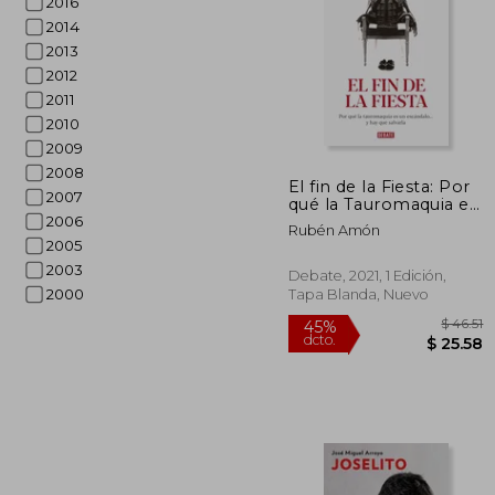
2016
2014
2013
2012
2011
2010
$
2009
45%
dcto.
$ 
2008
El fin de la Fiesta: Por
2007
qué la Tauromaquia es
un Escándalo. Y hay
2006
Rubén Amón
que Salvarla
2005
2003
Debate, 2021, 1 Edición,
2000
Tapa Blanda, Nuevo