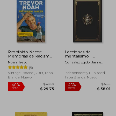
Prohibido Nacer:
Lecciones de
Memorias de Racismo,
mentalismo 1:
Rabia Y Risa. / Born a
Mysterium principium
Noah, Trevor
Gonzalez Egido, Jaime
Crime: Stories from a
Fermín
(5)
South African
Childhood: Memorias
Vintage Espanol, 2019, Tapa
Independently Published,
de Racismo, Rabia Y
Blanda, Nuevo
Tapa Blanda, Nuevo
Risa.