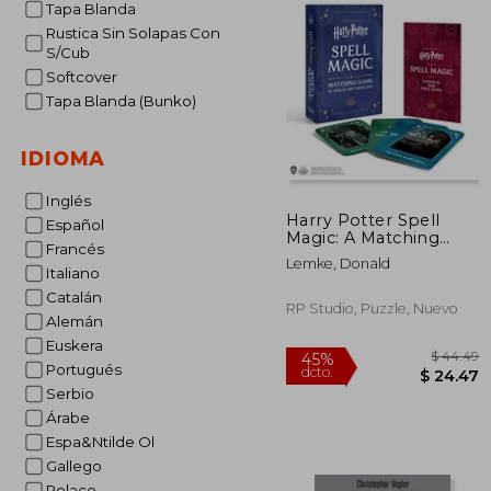
Tapa Blanda
Rustica Sin Solapas Con
S/Cub
Softcover
Tapa Blanda (Bunko)
IDIOMA
Inglés
Harry Potter Spell
Español
Magic: A Matching
Francés
Game of Spells and
Lemke, Donald
Their Uses (en Inglés)
Italiano
Catalán
RP Studio, Puzzle, Nuevo
Alemán
Euskera
Portugués
Serbio
Árabe
Espa&Ntilde Ol
Gallego
Polaco