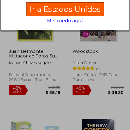
Ir a Estados Unidos
Me quedo aquí
$ 43.16
$ 47.93
45%
45%
dcto.
dcto.
23.74
$ 26.36
Juan Belmonte
Woodstock
Matador de Toros Su
Vida y Sus Hazanas
Manuel Chaves Nogales
Julien Bitoun
(3)
Editorial Renacimiento,
Libros Cúpula, 2019, Tapa
2013, 1 Edición, Tapa Blanda,
Dura, Nuevo
Nuevo