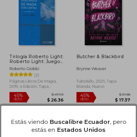
$ 61.93
$ 49.72
45%
45%
dcto.
dcto.
34.06
$ 27.34
Trilogía Roberto Light:
Butcher & Blackbird
Roberto Light: Juegos
con Cartas: 1
Roberto Giobbi
Brynne Weaver
(2)
Páginas Libros De Magia,
Tubolsillo, 2025, Tapa
2019, 4 Edición, Tapa
Blanda, Nuevo
Blanda, Nuevo
Estás viendo
Buscalibre Ecuador
, pero
estás en
Estados Unidos