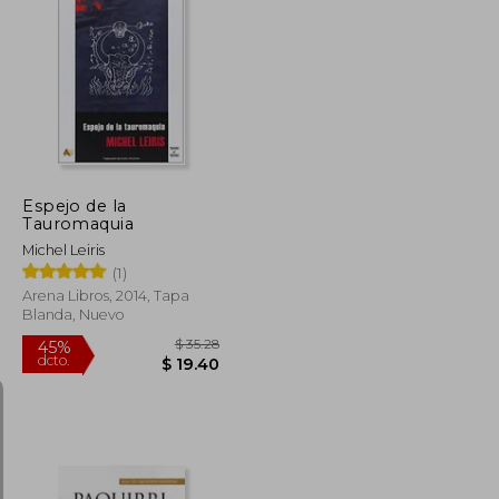
$ 40.27
$ 48.53
45%
dcto.
$ 22.15
$ 26.69
Espejo de la
Tauromaquia
Michel Leiris
(1)
Arena Libros, 2014, Tapa
Blanda, Nuevo