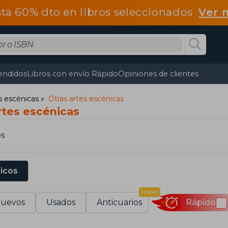
ta 60% dto en libros seleccionados
Ver 
endidos
Libros con envío Rápido
Opiniones de clientes
s escénicas
Otras artes escénicas
rtes escénicas
os
sicos
Nuevo
uevos
Usados
Anticuarios
Rápido