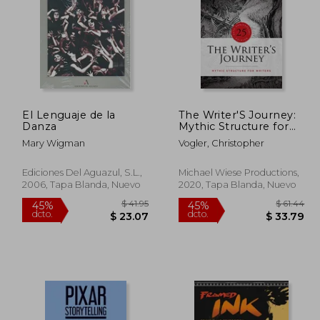
El Lenguaje de la
The Writer'S Journey:
$ 46.51
$ 44.49
Danza
Mythic Structure for
45%
45%
Writers. 25Th
dcto.
dcto.
25.58
$ 24.47
Mary Wigman
Vogler, Christopher
Anniversary Edition
(en Inglés)
Ediciones Del Aguazul, S.L.,
Michael Wiese Productions,
2006, Tapa Blanda, Nuevo
2020, Tapa Blanda, Nuevo