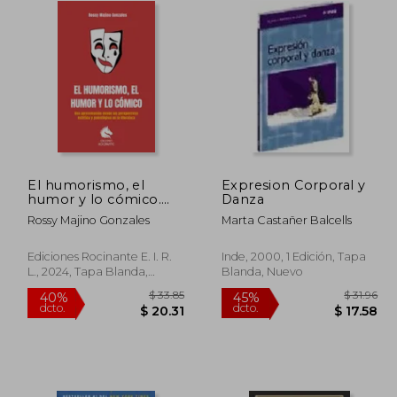
El humorismo, el
Expresion Corporal y
humor y lo cómico.
Danza
Una aproximación
Rossy Majino Gonzales
Marta Castañer Balcells
desde la perspectiva
estética y psicológica
en la literatura
Ediciones Rocinante E. I. R.
Inde, 2000, 1 Edición, Tapa
L., 2024, Tapa Blanda,
Blanda, Nuevo
Nuevo
$ 31.58
$ 33.85
40%
45%
dcto.
dcto.
17.37
$ 20.31