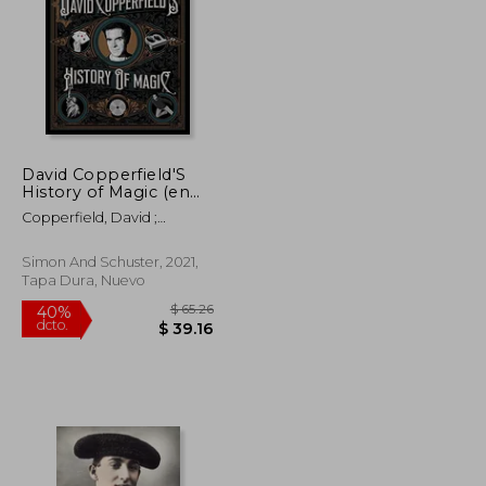
David Copperfield'S
$ 47.67
$ 56.88
History of Magic (en
45%
Inglés)
dcto.
$ 26.22
$ 31.28
Copperfield, David ;
Wiseman, Richard ; Britland,
David
Simon And Schuster, 2021,
Tapa Dura, Nuevo