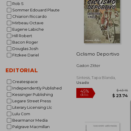
Rob S
Sommer Edouard Plaute
45%
Chiarion Riccardo
dcto.
$ 
Mirbeau Octave
Eugene Labiche
Hill Robert
Bacon Roger
Douglas Josh
Ciclismo Deportivo
Fitzkee Dariel
Gaston Zitter
EDITORIAL
Sintesis, Tapa Blanda,
Createspace
Usado
Independently Published
Kessinger Publishing
Legare Street Press
Literary Licensing Llc
Lulu Com
Bearmanor Media
Palgrave Macmillan