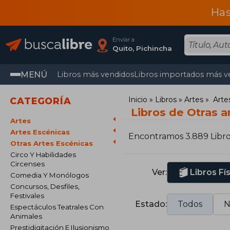
Has
Enviar a
Quito, Pichincha
MENÚ
Libros más vendidos
Libros importados más v
Inicio
Libros
Artes
Arte
CATEGORÍA
Libros de Otras a
Artes
Artes Escénicas
Encontramos 3.889 Libr
Otras Artes Escénicas
Circo Y Habilidades
Circenses
Ver:
Libros Fí
Comedia Y Monólogos
Concursos, Desfiles,
Festivales
Estado:
Todos
N
Espectáculos Teatrales Con
Animales
Prestidigitación E Ilusionismo