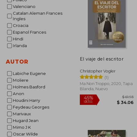
$
45%
Valenciano
dcto.
$ 
Catalan Aleman Frances
Ingles
Croacia
Espanol Frances
Hindi
Irlanda
El viaje del escritor
AUTOR
Christopher Vogler
Labiche Eugene
(1)
Moliere
Ma Non Troppo, 2020, Tapa
Holmes Basford
Blanda, Nuevo
Anon
Houdini Harry
Feydeau Georges
Marivaux
Hugard Jean
Mimo J K
Oscar Wilde