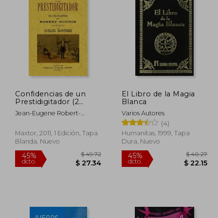
 44.49
$ 49.59
40%
45%
dcto.
dcto.
24.47
$ 29.75
Confidencias de un
El Libro de la Magia
Prestidigitador (2
Blanca
Tomos en un
Jean-Eugene Robert-
Varios Autores
Volumen)
Houdin
(4)
Maxtor, 2011, 1 Edición, Tapa
Humanitas, 1999, Tapa
Blanda, Nuevo
Dura, Nuevo