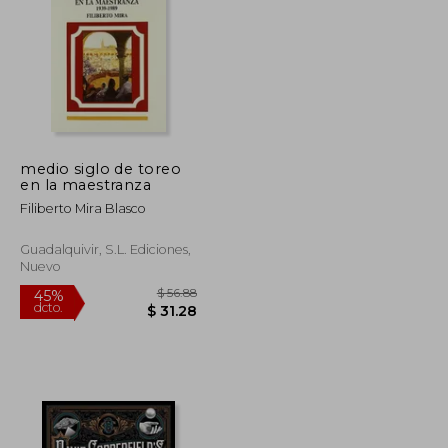
$ 66.00
$ 42.76
45%
dcto.
$ 36.30
$ 23.52
medio siglo de toreo
en la maestranza
Filiberto Mira Blasco
Guadalquivir, S.l. Ediciones,
Nuevo