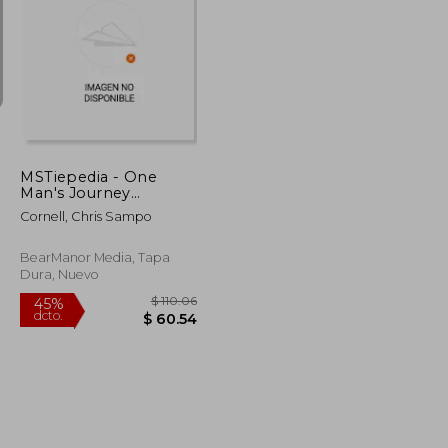
$ 62.99
$ 76.51
40%
dcto.
$ 37.79
$ 45.91
MSTiepedia - One
Man's Journey
Through 30+ Years Of
Cornell, Chris Sampo
The Best TV Show
Ever (Volume I)
(hardback) (en Inglés)
BearManor Media, Tapa
Dura, Nuevo