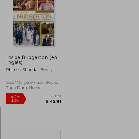
$ 50.51
$ 205.86
40%
dcto.
$ 30.31
$ 123.52
Inside Bridgerton (en
Inglés)
Rhimes, Shonda ; Beers,
Betsy
S&s/ Marysue Rucci Books,
Tapa Dura, Nuevo