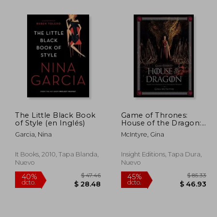
The Little Black Book
Game of Thrones:
of Style (en Inglés)
House of the Dragon:
 60.46
$ 76.64
40%
45%
Inside the Creation of
dcto.
dcto.
Garcia, Nina
McIntyre, Gina
33.25
$ 45.98
a Targaryen Dynasty
(en Inglés)
It Books, 2010, Tapa Blanda,
Insight Editions, Tapa Dura,
Nuevo
Nuevo