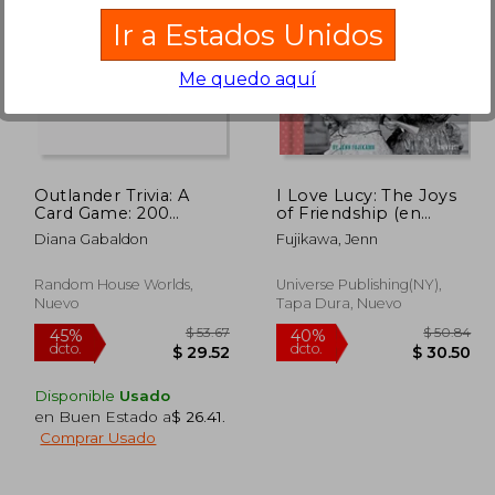
Ir a Estados Unidos
Me quedo aquí
$ 82.14
$ 99.01
40%
40%
dcto.
dcto.
49.28
$ 59.41
Outlander Trivia: A
I Love Lucy: The Joys
Card Game: 200
of Friendship (en
Questions and
Inglés)
Diana Gabaldon
Fujikawa, Jenn
Answers to Test Your
Knowledge (en Inglés)
Random House Worlds,
Universe Publishing(NY),
Nuevo
Tapa Dura, Nuevo
Disponible
Usado
en Buen Estado a
$ 26.41
.
Comprar Usado