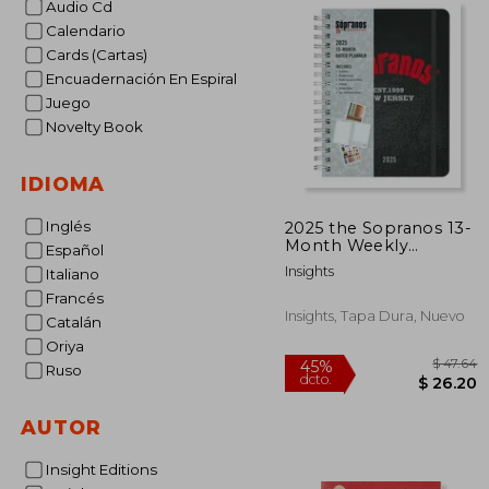
Audio Cd
Calendario
Cards (Cartas)
Encuadernación En Espiral
Juego
Novelty Book
IDIOMA
Inglés
2025 the Sopranos 13-
Month Weekly
Español
Planner (en Inglés)
Insights
Italiano
Francés
Insights, Tapa Dura, Nuevo
Catalán
Oriya
Ruso
AUTOR
$
45%
Insight Editions
dcto.
$ 