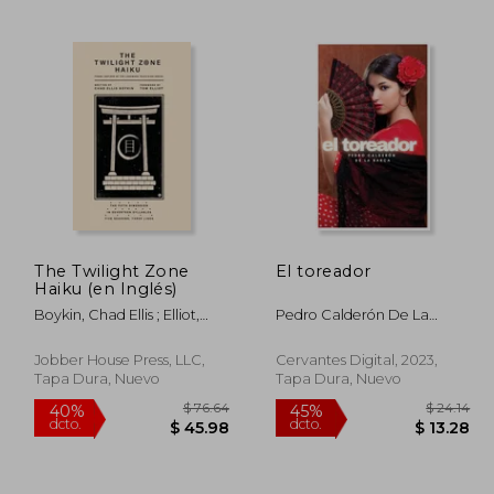
 87.02
$ 53.67
45%
40%
dcto.
dcto.
47.86
$ 29.52
The Twilight Zone
El toreador
Haiku (en Inglés)
Boykin, Chad Ellis ; Elliot,
Pedro Calderón De La
Tom
Barca
Jobber House Press, LLC,
Cervantes Digital, 2023,
Tapa Dura, Nuevo
Tapa Dura, Nuevo