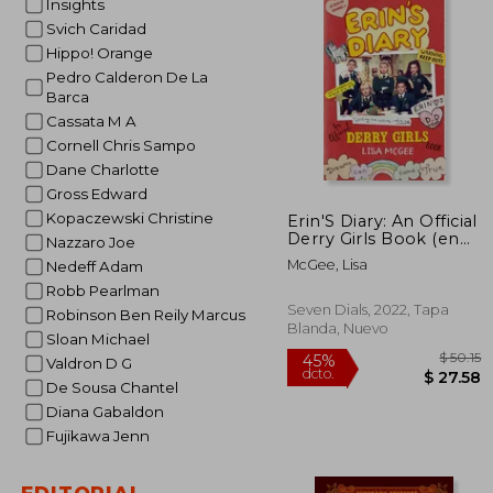
Insights
Svich Caridad
Hippo! Orange
Pedro Calderon De La
Barca
Cassata M A
Cornell Chris Sampo
Dane Charlotte
Gross Edward
Kopaczewski Christine
Erin'S Diary: An Official
Derry Girls Book (en
Nazzaro Joe
Inglés)
McGee, Lisa
Nedeff Adam
Robb Pearlman
Seven Dials, 2022, Tapa
Robinson Ben Reily Marcus
Blanda, Nuevo
Sloan Michael
Valdron D G
De Sousa Chantel
Diana Gabaldon
Fujikawa Jenn