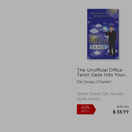
The Unofficial Office
Tarot: Gaze Into Your
$
45%
Future With the
dcto.
De Sousa, Chantel
$ 
Scranton Branch (en
Inglés)
Smith Street Gift, Novelty
Book, Nuevo