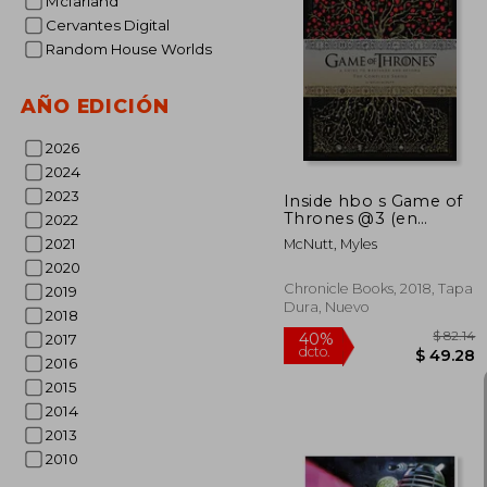
Mcfarland
Cervantes Digital
Random House Worlds
$
45%
dcto.
$ 
AÑO EDICIÓN
2026
2024
2023
Inside hbo s Game of
Thrones @3 (en
2022
Inglés)
2021
McNutt, Myles
2020
Chronicle Books, 2018, Tapa
2019
Dura, Nuevo
2018
2017
2016
2015
2014
2013
2010