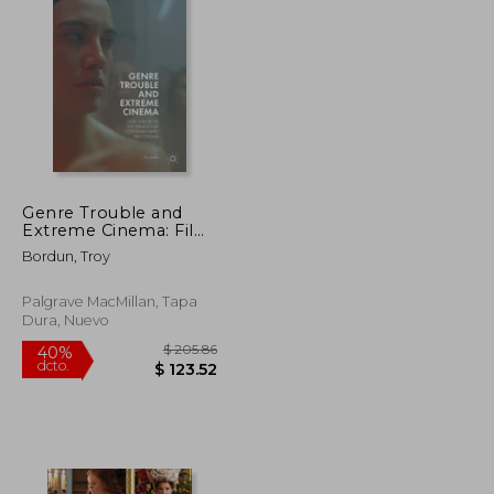
$ 52.35
$ 53.53
45%
dcto.
$ 28.79
$ 29.44
Genre Trouble and
Extreme Cinema: Film
Theory at the Fringes
Bordun, Troy
of Contemporary Art
Cinema (en Inglés)
Palgrave MacMillan, Tapa
Dura, Nuevo