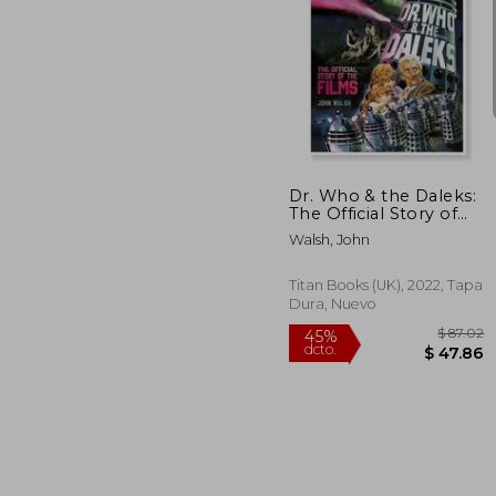
40%
dcto.
$ 
Dr. Who & the Daleks:
The Official Story of
the Films (en Inglés)
Walsh, John
Titan Books (UK), 2022, Tapa
Dura, Nuevo