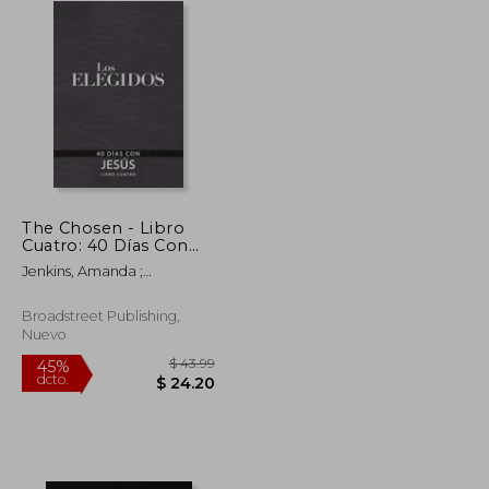
The Chosen - Libro
Cuatro: 40 Días Con
Jesús
Jenkins, Amanda ;
Hendricks, Kristen ; Jenkins,
Dallas
Broadstreet Publishing,
Nuevo
$ 37.85
$ 43.99
45%
dcto.
$ 20.82
$ 24.20