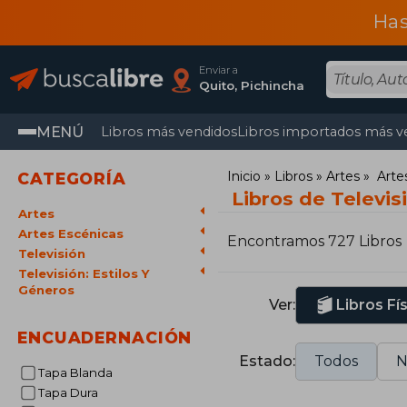
Has
Enviar a
Quito, Pichincha
MENÚ
Libros más vendidos
Libros importados más v
Inicio
Libros
Artes
Arte
CATEGORÍA
Libros de Televis
Artes
Artes Escénicas
Encontramos 727 Libros
Televisión
Televisión: Estilos Y
Géneros
Ver:
Libros Fí
ENCUADERNACIÓN
Estado:
Todos
N
Tapa Blanda
Tapa Dura