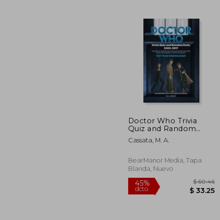
$
45%
dcto.
$ 
Doctor Who Trivia
Quiz and Random
Facts: 2005-2017 (en
Cassata, M. A.
Inglés)
BearManor Media, Tapa
Blanda, Nuevo