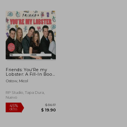
$ 50.84
$ 110.06
45%
dcto.
$ 30.50
$ 60.54
Friends: You'Re my
Lobster: A Fill-In Book
(en Inglés)
Ostow, Micol
RP Studio, Tapa Dura,
Nuevo