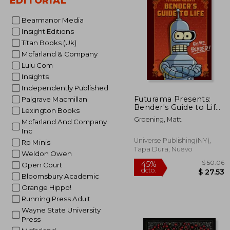
EDITORIAL
45%
dcto.
$ 
Bearmanor Media
Insight Editions
Titan Books (Uk)
Mcfarland & Company
Lulu Com
Insights
Independently Published
Futurama Presents:
Palgrave Macmillan
Bender's Guide to Life:
Lexington Books
By Me, Bender! (en
Groening, Matt
Mcfarland And Company
Inglés)
Inc
Universe Publishing(NY),
Rp Minis
Tapa Dura, Nuevo
Weldon Owen
Open Court
Bloomsbury Academic
Orange Hippo!
Running Press Adult
Wayne State University
Press