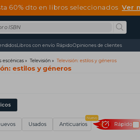
ta 60% dto en libros seleccionados
Ver 
endidos
Libros con envío Rápido
Opiniones de clientes
s escénicas
Televisión
Televisión: estilos y géneros
ión: estilos y géneros
sicos
Nuevo
uevos
Usados
Anticuarios
Rápido