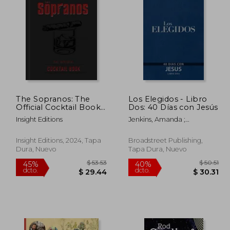
$ 50.15
$ 55.89
45%
45%
dcto.
dcto.
27.58
$ 30.74
The Sopranos: The
Los Elegidos - Libro
Official Cocktail Book
Dos: 40 Días con Jesús
(en Inglés)
Insight Editions
Jenkins, Amanda ;
Hendricks, Kristen ; Jenkins,
Dallas
Insight Editions, 2024, Tapa
Broadstreet Publishing,
Dura, Nuevo
Tapa Dura, Nuevo