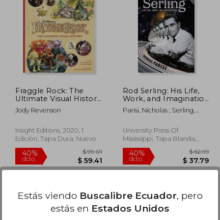
 50.06
$ 53.53
45%
40%
dcto.
dcto.
27.53
$ 29.44
Fraggle Rock: The
Rod Serling: His Life,
Ultimate Visual History
Work, and Imagination
(en Inglés)
(en Inglés)
Jody Revenson
Parisi, Nicholas ; Serling,
Anne
Insight Editions, 2020, 1
University Press Of
Edición, Tapa Dura, Nuevo
Mississippi, Tapa Blanda,
Nuevo
Estás viendo
Buscalibre Ecuador
, pero
estás en
Estados Unidos