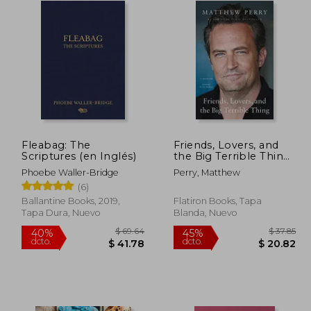
Fleabag: The
Friends, Lovers, and
Scriptures (en Inglés)
the Big Terrible Thing:
A Memoir (en Inglés)
Phoebe Waller-Bridge
Perry, Matthew
(6)
Ballantine Books, 2019,
Flatiron Books, Tapa
Tapa Dura, Nuevo
Blanda, Nuevo
 47.64
$ 69.64
40%
45%
dcto.
dcto.
26.20
$ 41.78