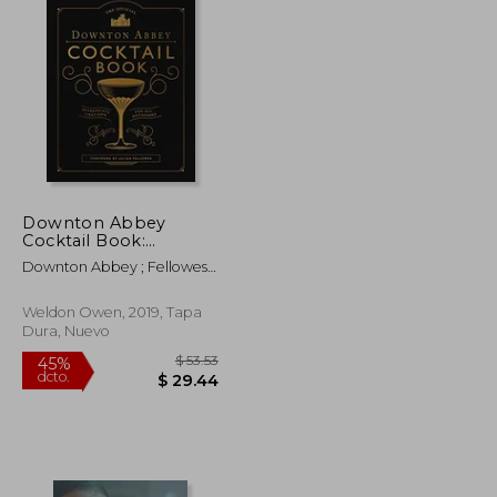
Downton Abbey
Cocktail Book:
Appropriate Libations
Downton Abbey ; Fellowes,
for all Occasions
Julian
(Downton Abbey
Cookery) (en Inglés)
Weldon Owen, 2019, Tapa
Dura, Nuevo