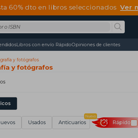
ta 60% dto en libros seleccionados
Ver 
endidos
Libros con envío Rápido
Opiniones de clientes
grafía y fotógrafos
fía y fotógrafos
os
sicos
Nuevo
uevos
Usados
Anticuarios
Rápido