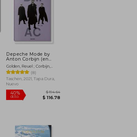
$ 40.68
$ 93.39
40%
dcto.
$ 22.37
$ 56.03
Depeche Mode by
Anton Corbijn (en
Inglés)
Golden, Reuel ; Corbijn,
Anton
(8)
Taschen, 2021, Tapa Dura,
Nuevo