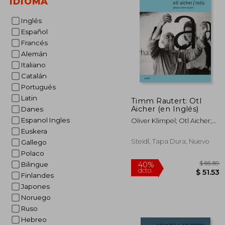
IDIOMA
Inglés
Español
Francés
Alemán
Italiano
Catalán
Portugués
Latin
Timm Rautert: Otl
Aicher (en Inglés)
Danes
Espanol Ingles
Oliver Klimpel; Otl Aicher;
Timm Rautert; Dan
Euskera
Reynolds
Steidl, Tapa Dura, Nuevo
Gallego
Polaco
Bilingue
Finlandes
Japones
Noruego
Ruso
Hebreo