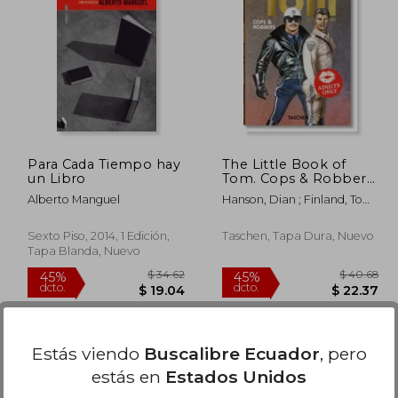
 97.27
$ 65.16
45%
45%
dcto.
dcto.
53.50
$ 35.84
Para Cada Tiempo hay
The Little Book of
un Libro
Tom. Cops & Robbers
(libro en Inglés
Alberto Manguel
Hanson, Dian ; Finland, Tom
Francés Alemán) (en
Of
Inglés)
Sexto Piso, 2014, 1 Edición,
Taschen, Tapa Dura, Nuevo
Tapa Blanda, Nuevo
Estás viendo
Buscalibre Ecuador
, pero
estás en
Estados Unidos