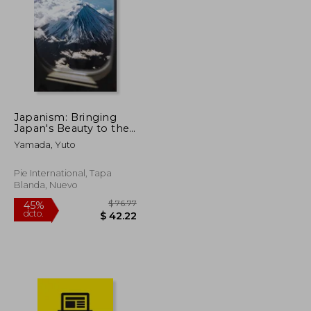
$ 53.33
$ 194.64
40%
dcto.
$ 29.33
$ 116.78
Japanism: Bringing
Japan's Beauty to the
World (en Inglés)
Yamada, Yuto
Pie International, Tapa
Blanda, Nuevo