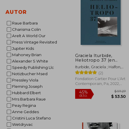
$
40%
dcto.
$
AUTOR
Raue Barbara
Charisma Colin
Arelt A World Our
Press Vintage Revisited
Jupiter Kids
Mahoney Brian
Graciela Iturbide,
Heliotropo 37 (en
Alexander S White
Inglés)
Iturbide, Graciela ; Halfon,
Speedy Publishing Llc
Eduardo ; Bradu, Fabienne
(2)
Notizbucher Msed
Fondation Cartier Pour L'Art
Pressley Viola
Contemporain, Pa, 2022,
Fleming Joseph
Tapa Dura, Nuevo
Hubbard Elbert
Mrs Barbara Raue
Peay Regina
Anne Geddes
Cristini Luca Stefano
Wetdryvac