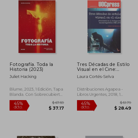
Fotografía. Toda la
Tres Décadas de Estilo
Historia (2023)
Visual en el Cine:
Evolución de la
Juliet Hacking
Laura Cortés-Selva
Fotografía
Cinematográfica,
1980-2010
Blume, 2023, 1 Edición, Tapa
Distribuciones Agapea -
Blanda. Con Sobrecubierta,
Libros Urgentes, 2018, 1
Nuevo
Edición, Tapa Blanda,
Usado
$ 44.11
$ 67.59
45%
45%
dcto.
dcto.
24.26
$ 37.17