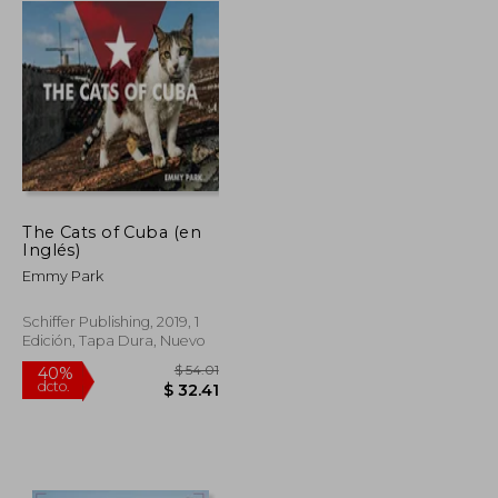
The Cats of Cuba (en
Inglés)
Emmy Park
Schiffer Publishing, 2019, 1
Edición, Tapa Dura, Nuevo
$ 51.79
$ 54.01
40%
dcto.
$ 28.49
$ 32.41