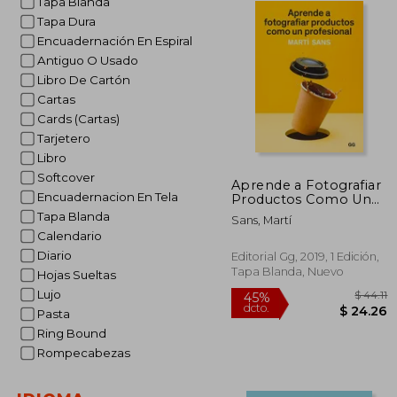
Tapa Blanda
Tapa Dura
Encuadernación En Espiral
Antiguo O Usado
Libro De Cartón
Cartas
Cards (Cartas)
Tarjetero
Libro
Softcover
Aprende a Fotografiar
Encuadernacion En Tela
Productos Como Un
Profesional
Tapa Blanda
Sans, Martí
Calendario
Diario
Editorial Gg, 2019, 1 Edición,
Tapa Blanda, Nuevo
Hojas Sueltas
Lujo
Pasta
Ring Bound
Rompecabezas
45%
dcto.
$ 