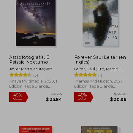
 85.89
$ 138.39
40%
dcto.
 51.53
$ 83.03
Astrofotografía. El
Forever Saul Leiter (en
Paisaje Nocturno
Inglés)
Javier Mart&Iacute;Nez
Leiter, Saul ; Erb, Margit ;
Mor&Aacute;N
Parillo, Michael
(3)
(1)
Anaya Multimedia, 2020, 1
Thames And Hudson, 2021, 1
Edición, Tapa Blanda,
Edición, Tapa Blanda,
Nuevo
Nuevo