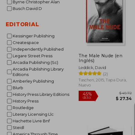
Byrne Christopher Alan
Busch David D
$
45%
dcto.
$ 
EDITORIAL
Kessinger Publishing
Createspace
Independently Published
The Male Nude (en
Legare Street Press
Inglés)
Arcadia Publishing (Sc)
Leddick, David
Arcadia Publishing Library
(2)
Editions
Taschen, 2015, Tapa Dura,
Amberley Publishing
Nuevo
Blurb
History Press Library Editions
History Press
Routledge
Literary Licensing Llc
Hachette Livre Bnf
Steidl
America Through Time