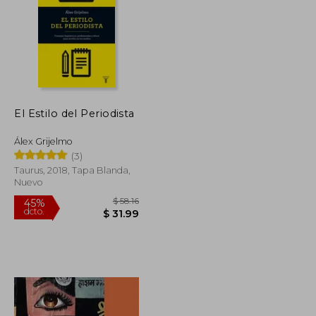
El Estilo del Periodista
$ 93.60
$ 76.77
45%
dcto.
$ 51.48
$ 42.22
Álex Grijelmo
(3)
Taurus, 2018, Tapa Blanda,
Nuevo