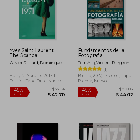
Yves Saint Laurent:
Fundamentos de la
 52.49
$ 36.87
The Scandal
Fotografia
45%
45%
Collection, 1971 (en
dcto.
dcto.
28.87
$ 20.28
Olivier Saillard; Dominique
Tom Ang,Vincent Burgeon
Inglés)
Veillon
(1)
Harry N. Abrams, 2017, 1
Blume, 2017, 1 Edición, Tapa
Edición, Tapa Dura, Nuevo
Blanda, Nuevo