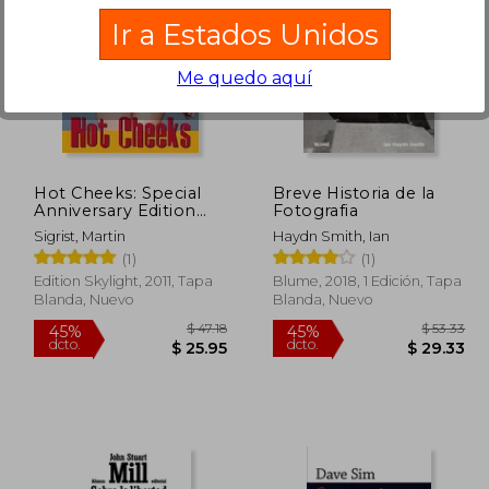
Ir a Estados Unidos
Me quedo aquí
 49.72
$ 34.62
45%
45%
dcto.
dcto.
27.34
$ 19.04
Hot Cheeks: Special
Breve Historia de la
Anniversary Edition
Fotografia
(en Inglés)
Sigrist, Martin
Haydn Smith, Ian
(1)
(1)
Edition Skylight, 2011, Tapa
Blume, 2018, 1 Edición, Tapa
Blanda, Nuevo
Blanda, Nuevo