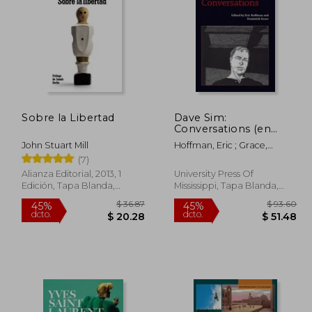
 88.90
$ 47.18
45%
45%
dcto.
dcto.
48.89
$ 25.95
Sobre la Libertad
Dave Sim:
Conversations (en
Inglés)
John Stuart Mill
Hoffman, Eric ; Grace,
Dominick
(7)
Alianza Editorial, 2013, 1
University Press Of
Edición, Tapa Blanda,
Mississippi, Tapa Blanda,
Nuevo
Nuevo