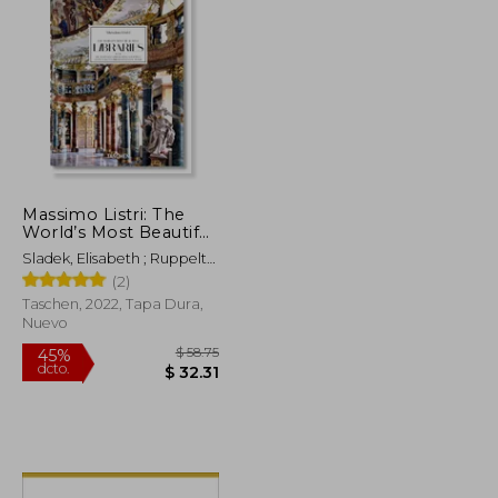
$ 260.98
45%
dcto.
$ 15.45
$ 143.54
Massimo Listri: The
World’s Most Beautiful
Libraries (en Inglés)
Sladek, Elisabeth ; Ruppelt,
Georg ; Listri, Massimo
(2)
Taschen, 2022, Tapa Dura,
Nuevo