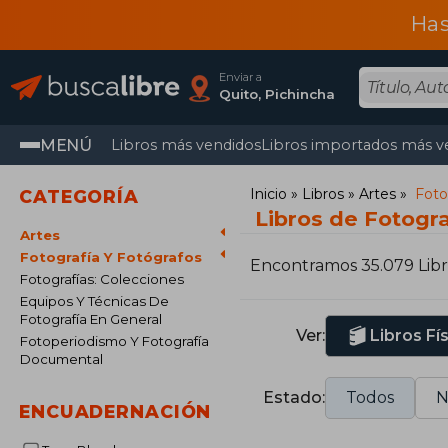
Has
Enviar a
Quito, Pichincha
MENÚ
Libros más vendidos
Libros importados más v
Inicio
Libros
Artes
Foto
CATEGORÍA
Libros de Fotogra
Artes
Fotografía Y Fotógrafos
Encontramos 35.079 Libr
Fotografías: Colecciones
Equipos Y Técnicas De
Fotografía En General
Ver:
Libros Fí
Fotoperiodismo Y Fotografía
Documental
Estado:
Todos
N
ENCUADERNACIÓN