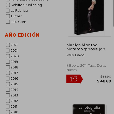
Schiffer Publishing
La Fabrica
Turner
Lulu Com
$
45%
dcto.
$ 
AÑO EDICIÓN
Marilyn Monroe:
2022
Metamorphosis (en
2021
Inglés)
Wills, David
2020
2019
It Books, 2011, Tapa Dura,
2018
Nuevo
2017
2016
2015
2014
2013
2012
2011
2010