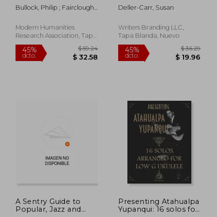
and Memory in
Stories (en Inglés)
Bullock, Philip ; Fairclough,
Deller-Carr, Susan
Russian Music (en
Pauline
Inglés)
Modern Humanities
Writers Branding LLC,
Research Association, Tapa
Tapa Blanda, Nuevo
Blanda, Nuevo
$ 204.96
$ 40.
45%
40%
dcto.
dcto.
$ 112.73
$ 24.
A Sentry Guide to
Presenting Atahualpa
Popular, Jazz and
Yupanqui: 16 solos for
Orchestral Brazilian
Low G ukulele (en