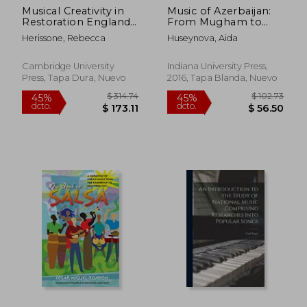
Musical Creativity in
Music of Azerbaijan:
$ 79.95
$ 113.
45%
45%
Restoration England
From Mugham to
dcto.
dcto.
$ 43.97
$ 62.
(en Inglés)
Opera
Herissone, Rebecca
Huseynova, Aida
(Ethnomusicology
Multimedia) (en
Inglés)
Cambridge University
Indiana University Press,
Press, Tapa Dura, Nuevo
2016, Tapa Blanda, Nuevo