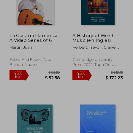
$ 28.74
$ 42.
La Guitarra Flamenca:
A History of Welsh
A Video Series of 6
Music (en Inglés)
Lessons with Music
Martin, Juan
Herbert, Trevor ; Clarke,
Tablature and
Martin V. ; Barlow, Helen
Notation Presented
on Two Dvds, Book &
Faber And Faber, Tapa
Cambridge University
2 DVDs [With 2 DVDs]
Blanda, Nuevo
Press, 2022, Tapa Dura,
(en Inglés)
Nuevo