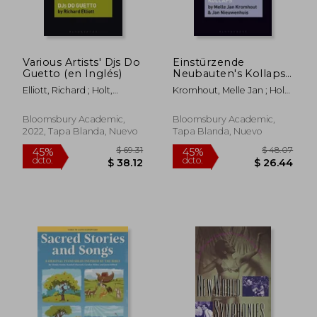
Various Artists' Djs Do
Einstürzende
Guetto (en Inglés)
Neubauten's Kollaps
(en Inglés)
Elliott, Richard ; Holt,
Kromhout, Melle Jan ; Holt,
$ 53.41
$ 204.
Fabian
Fabian ; Nieuwenhuis, Jan
40%
45%
dcto.
dcto.
$ 32.05
$ 112.
Bloomsbury Academic,
Bloomsbury Academic,
2022, Tapa Blanda, Nuevo
Tapa Blanda, Nuevo