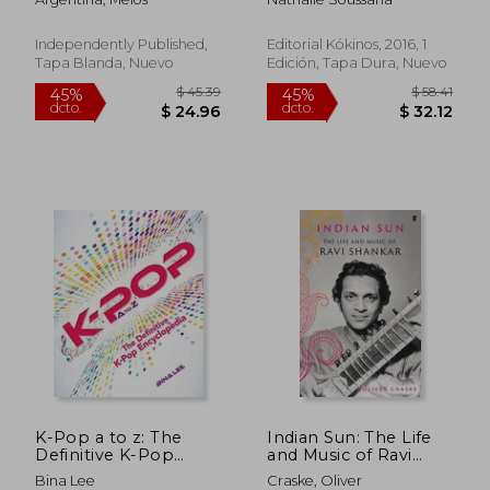
Independently Published,
Editorial Kókinos, 2016, 1
Tapa Blanda, Nuevo
Edición, Tapa Dura, Nuevo
$ 59.24
$ 36.
45%
45%
dcto.
dcto.
$ 32.58
$ 19.
K-Pop a to z: The
Indian Sun: The Life
Definitive K-Pop
and Music of Ravi
Encyclopedia (en
Shankar (en Inglés)
Bina Lee
Craske, Oliver
Inglés)