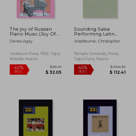
The joy of Russian
Sounding Salsa:
$ 435.10
$ 54.
45%
45%
Piano Music (Joy Of.
Performing Latin
dcto.
dcto.
$ 239.30
$ 29.
Series) (en Inglés)
Music in New York
Denes Agay
Washburne, Christopher
City (en Inglés)
Yorktown Press, 1992, Tapa
Temple University Press,
Blanda, Nuevo
Tapa Dura, Nuevo