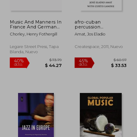
Music And Manners In
afro-cuban
France And Germany:
percussion
A Series Of Travelling
workbook (en Inglés)
Chorley, Henry Fothergill
Amat, Jos Eladio
Sketches Of Art And
Society; Volume 1 (en
Inglés)
Legare Street Press, Tapa
Createspace, 2011, Nuevo
Blanda, Nuevo
$ 40.36
$ 173
40%
45%
dcto.
dcto.
$ 24.22
$ 95.