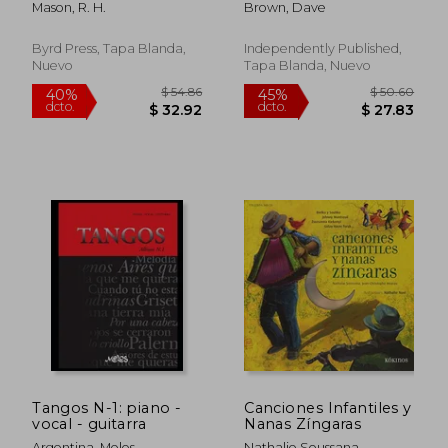
Mason, R. H.
Brown, Dave
Music (en Inglés)
Inglés)
Byrd Press, Tapa Blanda,
Independently Published,
Nuevo
Tapa Blanda, Nuevo
$ 107.67
$ 105.
45%
45%
dcto.
dcto.
$ 59.22
$ 58.
Tangos N-1: piano -
Canciones Infantiles y
vocal - guitarra
Nanas Zíngaras
Argentina, Melos
Nathalie Soussana