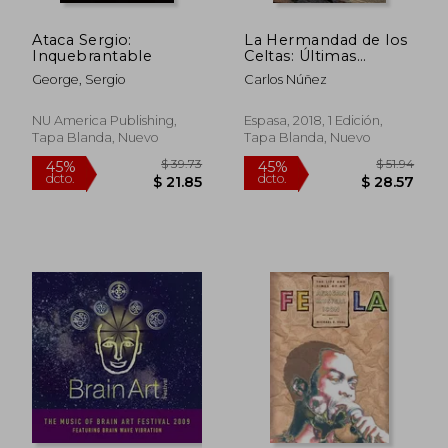
Ataca Sergio:
La Hermandad de los
Inquebrantable
Celtas: Últimas
Investigaciones y
George, Sergio
Carlos Núñez
Vivencias Sobre los
Celtas y su Música por
uno de sus
NU America Publishing,
Espasa, 2018, 1 Edición,
Protagonistas (Fuera
Tapa Blanda, Nuevo
Tapa Blanda, Nuevo
de Colección)
$ 44.61
$ 61.
40%
40%
dcto.
dcto.
$ 26.77
$ 37.