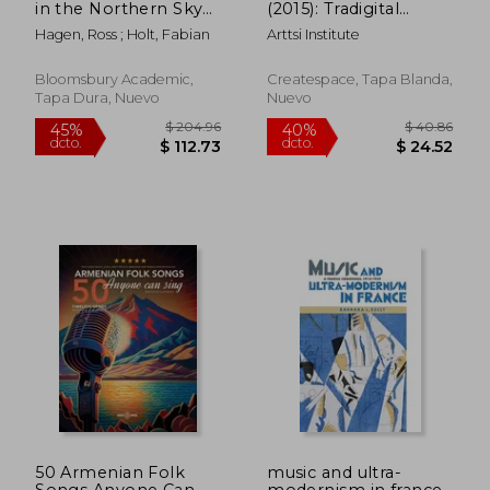
in the Northern Sky
(2015): Tradigital
(en Inglés)
Multicultural Music
Hagen, Ross ; Holt, Fabian
Arttsi Institute
Scores (en Inglés)
Bloomsbury Academic,
Createspace, Tapa Blanda,
Tapa Dura, Nuevo
Nuevo
$ 155.97
$ 77.
45%
40%
dcto.
dcto.
$ 85.78
$ 46.
50 Armenian Folk
music and ultra-
Songs Anyone Can
modernism in france: