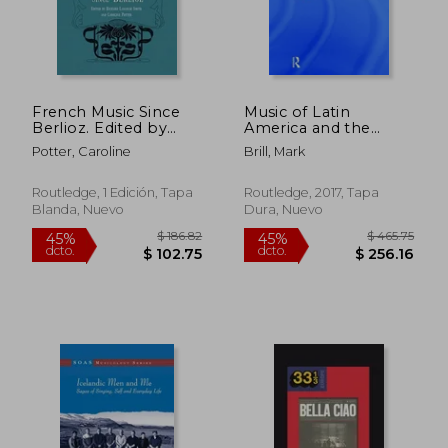
$ 95.59
$ 313
45%
45%
dcto.
dcto.
$ 52.58
$ 172.
French Music Since
Music of Latin
Berlioz. Edited by
America and the
Richard Langham
Caribbean (en Inglés)
Potter, Caroline
Brill, Mark
Smith and Caroline
Potter (en Inglés)
Routledge, 1 Edición, Tapa
Routledge, 2017, Tapa
Blanda, Nuevo
Dura, Nuevo