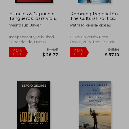
Estudios & Caprichos
Remixing Reggaetón:
Tangueros: para violín
The Cultural Politics
español - inglés
of Race in Puerto
Weintraub, Javier
Petra R. Rivera-Rideau
Rico (en Inglés)
Independently Published,
Duke University Press
Tapa Blanda, Nuevo
Books, 2015, Tapa Blanda,
Nuevo
$ 63.29
$ 60.
40%
45%
dcto.
dcto.
$ 37.97
$ 33.