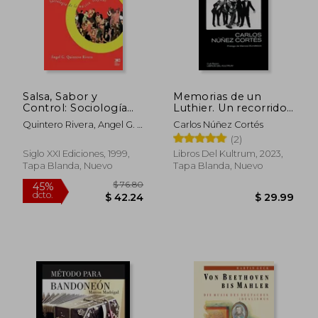
Salsa, Sabor y
Memorias de un
Control: Sociología
Luthier. Un recorrido
de la Música "Tropical"
por las obras de
Quintero Rivera, Angel G. ;
Carlos Núñez Cortés
(Sociología y Política)
Mastropiero a través
Rivera, Angel G. Quintero
(2)
de los recuerdos de
uno de los
Siglo XXI Ediciones, 1999,
Libros Del Kultrum, 2023,
integrantes de Les
Tapa Blanda, Nuevo
Tapa Blanda, Nuevo
Luthiers
$ 76.80
45%
dcto.
$ 42.24
$ 29.