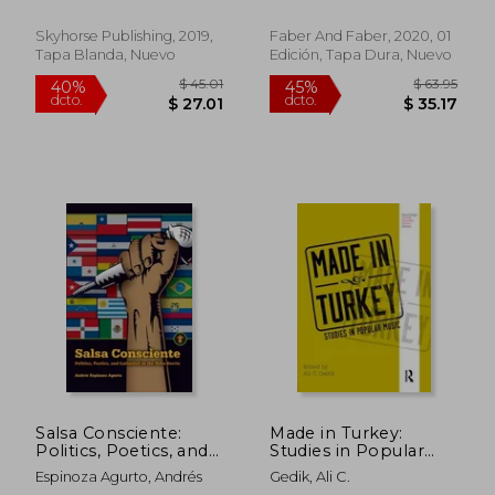
Skyhorse Publishing, 2019,
Faber And Faber, 2020, 01
Tapa Blanda, Nuevo
Edición, Tapa Dura, Nuevo
$ 54.86
$ 50.
40%
45%
dcto.
dcto.
$ 32.92
$ 27.
Salsa Consciente:
Made in Turkey:
Politics, Poetics, and
Studies in Popular
Latinidad in the Meta-
Music (en Inglés)
Espinoza Agurto, Andrés
Gedik, Ali C.
Barrio (en Inglés)