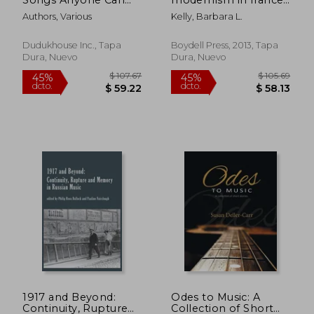
Sing (en Inglés)
a fragile consensus,
Authors, Various
Kelly, Barbara L.
1913-1939 (en Inglés)
Dudukhouse Inc., Tapa
Boydell Press, 2013, Tapa
Dura, Nuevo
Dura, Nuevo
$ 85.79
$ 406.
40%
45%
dcto.
dcto.
$ 51.47
$ 223.
1917 and Beyond:
Odes to Music: A
Continuity, Rupture
Collection of Short