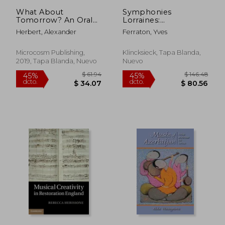
$ 21.85
$ 28.
What About
Symphonies
Tomorrow? An Oral
Lorraines:
History of Russian
'compositeurs,
Herbert, Alexander
Ferraton, Yves
Punk From the
Executants,
Soviet era to Pussy
Destinataires' (en
Riot (Punx) (en
Francés)
Microcosm Publishing,
Klincksieck, Tapa Blanda,
Inglés)
2019, Tapa Blanda, Nuevo
Nuevo