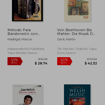
Método Para
Von Beethoven Bis
Bandoneón: con
Mahler: Die Musik Des
ejercicios
Deutschen Idealismus
Madrigal, Marcos
Geck, Martin
(en Alemán)
Independently Published,
J.B. Metzler, 1 Edición, Tapa
Tapa Blanda, Nuevo
Dura, Nuevo
$ 52.25
$ 70.
45%
40%
dcto.
dcto.