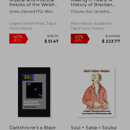
Relicks of the Welsh
History of Brazilian
Bards: Preserved by
Sound Art (en Inglés)
Jones, Edward 1752-1824
Chaves, Rui ; Iazzetta,
Tradition, and
Fernando
Authentic
Manuscripts, From
Legare Street Press, Tapa
Bloomsbury Academic,
Remote Antiquity;
Dura, Nuevo
Tapa Dura, Nuevo
$ 314.74
$ 102.
45%
45%
Never Before
dcto.
dcto.
$ 173.11
$ 56.
Published; to (en
Inglés)
Darkthrone's a Blaze
Soul + Salsa = Soulsa