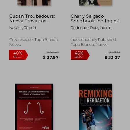
Cuban Troubadours:
Charly Salgado
Nueva Trova and
Songbook (en Inglés)
Contemporary Cuban
Nasatir, Robert
Rodríguez Ruiz, Indira ;
Song: Volume 2
Nasatir, Robert ; Salgado,
(Cuban Beat Books)
Charly
(en Inglés)
Createspace, Tapa Blanda,
Independently Published,
Nuevo
Tapa Blanda, Nuevo
$ 406.86
$ 231.
45%
45%
dcto.
dcto.
$ 223.77
$ 127.