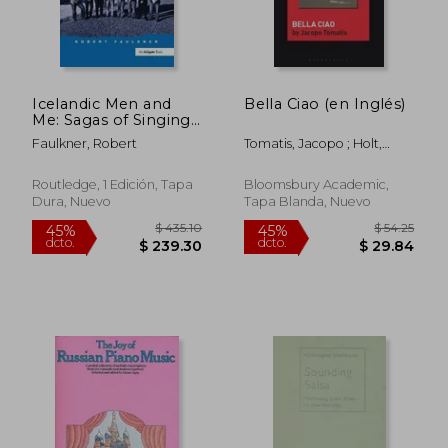
$ 186.82
$ 465.
45%
45%
dcto.
dcto.
$ 102.75
$ 256.
Icelandic Men and
Bella Ciao (en Inglés)
Me: Sagas of Singing,
Self and Everyday Life
Faulkner, Robert
Tomatis, Jacopo ; Holt,
(en Inglés)
Fabian
Routledge, 1 Edición, Tapa
Bloomsbury Academic,
Dura, Nuevo
Tapa Blanda, Nuevo