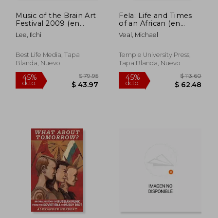
Music of the Brain Art
Fela: Life and Times
Festival 2009 (en
of an African (en
Inglés)
Inglés)
Lee, Ilchi
Veal, Michael
Best Life Media, Tapa
Temple University Press,
Blanda, Nuevo
Tapa Blanda, Nuevo
$ 39.73
$ 51
45%
45%
dcto.
dcto.