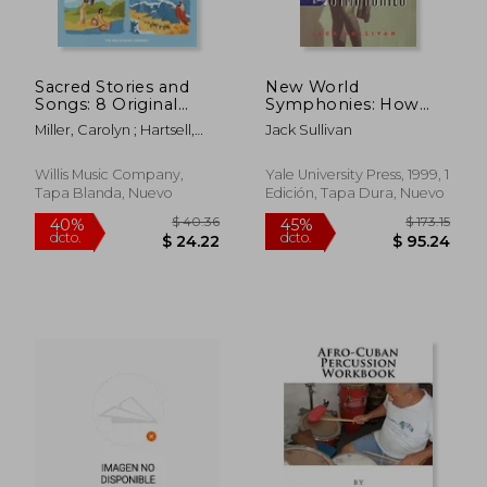
Sacred Stories and
New World
Songs: 8 Original
Symphonies: How
Piano Solos Inspired
American Culture
Miller, Carolyn ; Hartsell,
Jack Sullivan
by the Bible
Changed European
Randall ; Austin, Glenda
Arranged for Early to
Music (en Inglés)
Late Elementary
Willis Music Company,
Yale University Press, 1999, 1
Players (en Inglés)
Tapa Blanda, Nuevo
Edición, Tapa Dura, Nuevo
$ 69.31
$ 48.
45%
45%
dcto.
dcto.
$ 38.12
$ 26.