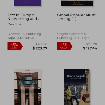
Jazz in Europe:
Global Popular Music
Networking and
(en Inglés)
Negotiating Identities
Dias, José
(en Inglés)
Bloomsbury Publishing,
Cognella Academic
Tapa Dura, Nuevo
Publishing, 2018, Tapa
Blanda, Nuevo
$ 73.79
$ 60.
40%
45%
dcto.
dcto.
$ 44.27
$ 33.