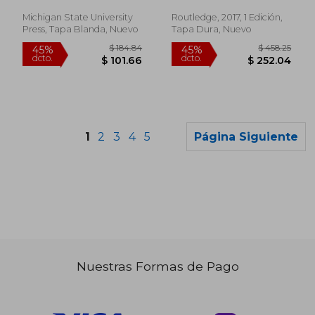
Michigan State University
Routledge, 2017, 1 Edición,
Press, Tapa Blanda, Nuevo
Tapa Dura, Nuevo
1
2
3
4
5
Página Siguiente
Nuestras Formas de Pago
$ 45.39
$ 58
45%
45%
dcto.
dcto.
$ 24.96
$ 32.