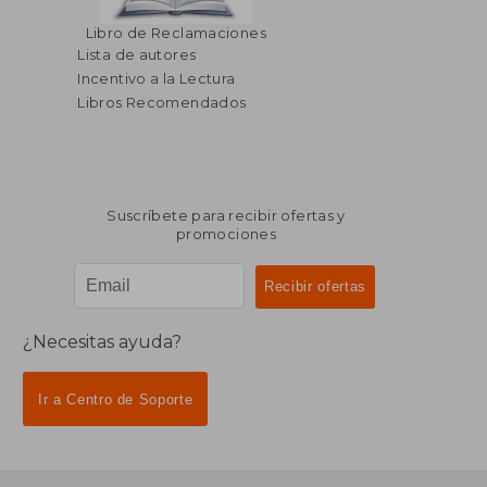
$ 184.84
$ 458.
45%
45%
Libro de Reclamaciones
dcto.
dcto.
$ 101.66
$ 252.
Lista de autores
Incentivo a la Lectura
Libros Recomendados
Suscríbete para recibir ofertas y
promociones
¿Necesitas ayuda?
Ir a Centro de Soporte