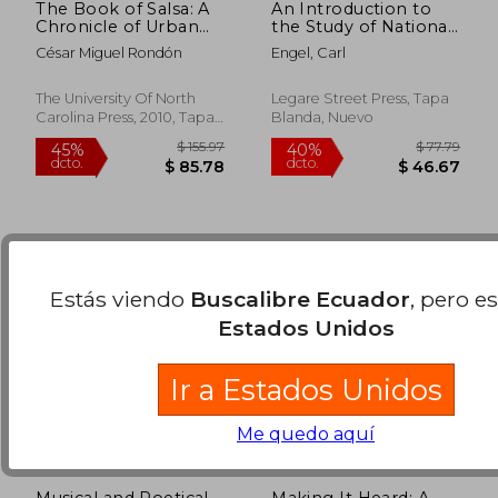
The Book of Salsa: A
An Introduction to
Chronicle of Urban
the Study of National
Music From the
Music Comprising
César Miguel Rondón
Engel, Carl
Caribbean to new
Researches Into
$ 61.94
$ 146.
45%
45%
York City (Latin
Popular Songs (en
dcto.
dcto.
$ 34.07
$ 80.
America in
Inglés)
The University Of North
Legare Street Press, Tapa
Translation) (en
Carolina Press, 2010, Tapa
Blanda, Nuevo
Inglés)
Blanda, Nuevo
Estás viendo
Buscalibre Ecuador
, pero e
Estados Unidos
Ir a Estados Unidos
Me quedo aquí
Musical and Poetical
Making It Heard: A