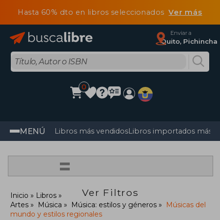
Hasta 60% dto en libros seleccionados
Ver más
Enviar a
Quito, Pichincha
0
MENÚ
Libros más vendidos
Libros importados más v
=
Ver Filtros
Inicio
Libros
Artes
Música
Música: estilos y géneros
Músicas del
mundo y estilos regionales