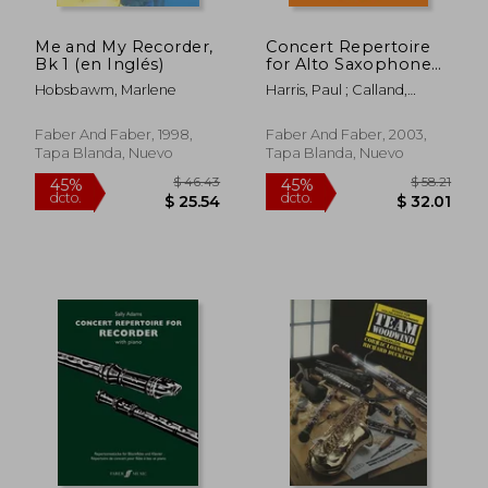
Me and My Recorder,
Concert Repertoire
Bk 1 (en Inglés)
for Alto Saxophone
with Piano (en Inglés)
Hobsbawm, Marlene
Harris, Paul ; Calland,
Beverly
Faber And Faber, 1998,
Faber And Faber, 2003,
Tapa Blanda, Nuevo
Tapa Blanda, Nuevo
$ 53.50
$ 69.
45%
45%
dcto.
dcto.
$ 29.42
$ 38.