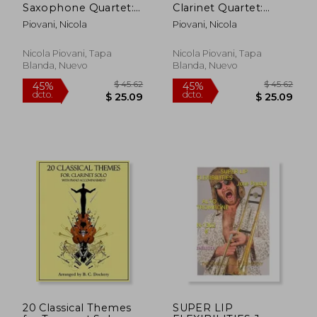
Saxophone Quartet:
Clarinet Quartet:
Goodmorning
Goodmorning
Piovani, Nicola
Piovani, Nicola
Princess - The eggs in
Princess - The eggs in
the hat - Cheer up
the hat - Cheer up
Giosuè - The train in
Giosuè - The train in
Nicola Piovani, Tapa
Nicola Piovani, Tapa
the dark - Ostrich
the dark - Ostrich
Blanda, Nuevo
Blanda, Nuevo
egg - We won (en
egg - We won (en
Inglés)
Inglés)
20 Classical Themes
SUPER LIP
$ 59.32
$ 50.
45%
45%