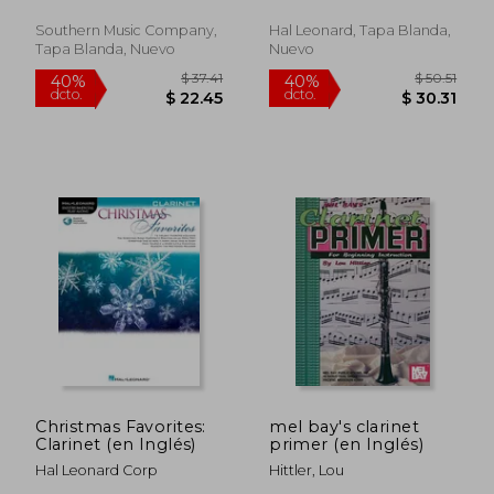
Southern Music Company,
Hal Leonard, Tapa Blanda,
Tapa Blanda, Nuevo
Nuevo
$ 41.81
$ 47
40%
40%
dcto.
dcto.
$ 25.09
$ 28.
Christmas Favorites:
mel bay's clarinet
Clarinet (en Inglés)
primer (en Inglés)
Hal Leonard Corp
Hittler, Lou