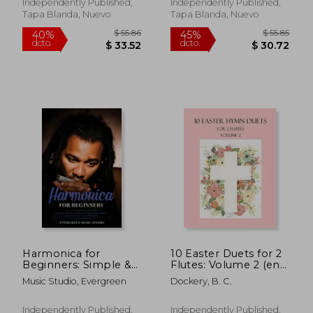
Independently Published,
Independently Published,
Tapa Blanda, Nuevo
Tapa Blanda, Nuevo
$ 44.71
$ 38.
40%
40%
dcto.
dcto.
$ 26.83
$ 23.
Harmonica for
10 Easter Duets for 2
Beginners: Simple &
Flutes: Volume 2 (en
Effective Techniques
Inglés)
Music Studio, Evergreen
Dockery, B. C.
of Playing High-
Quality Songs and
Music Using a
Independently Published,
Independently Published,