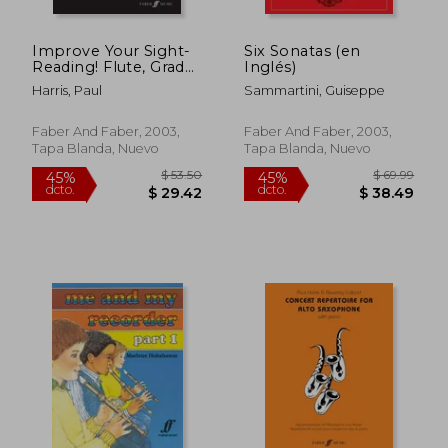
Improve Your Sight-
Six Sonatas (en
Reading! Flute, Grade
Inglés)
6-8: A Workbook for
Harris, Paul
Sammartini, Guiseppe
Examinations (en
Inglés)
Faber And Faber, 2003,
Faber And Faber, 2003,
Tapa Blanda, Nuevo
Tapa Blanda, Nuevo
$ 71.43
$ 59.
45%
45%
dcto.
dcto.
$ 39.29
$ 32.