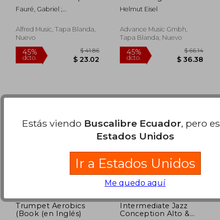
Inglés)
Klezmer-
Fauré, Gabriel ;
Helmut Eisel
Improvisation.
$ 45.62
$ 45.
45%
45%
Burmeister, Klaus
Klarinette. Ausgabe
dcto.
dcto.
$ 25.09
$ 25.
mit CD
Alfred Music, Tapa Blanda,
Advance Music Gmbh,
Nuevo
Tapa Blanda, Nuevo
Estás viendo
Buscalibre Ecuador
, pero e
Estados Unidos
Ir a Estados Unidos
Me quedo aquí
Trumpet Aerobics
Intermediate Jazz
(Book (en Inglés)
Conception Alto &