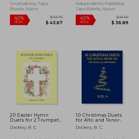
Smartalbinos, Tapa
Independently Published,
Blanda, Nuevo
Tapa Blanda, Nuevo
$ 37.41
$ 50
40%
40%
dcto.
dcto.
$ 22.45
$ 30.
20 Easter Hymn
10 Christmas Duets
Duets for 2 Trumpets:
for Alto and Tenor
Vols. 1 & 2 (en Inglés)
Sax with Piano
Dockery, B. C.
Dockery, B. C.
Accompaniment: Vol.
4 (en Inglés)