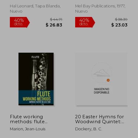
Hal Leonard, Tapa Blanda,
Mel Bay Publications, 1977,
Nuevo
Nuevo
$ 59.26
$ 59
40%
40%
dcto.
dcto.
$ 35.56
$ 35.
Flute working
20 Easter Hymns for
methods: flute
Woodwind Quintet:
method - improve
Vols. 1 & 2 (en Inglés)
Marion, Jean-Louis
Dockery, B. C.
faster in less time (en
Inglés)