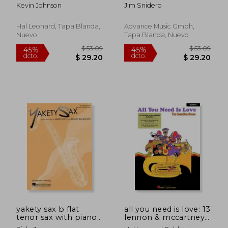
Baritone Sax: 15 great
Kevin Johnson
Jim Snidero
solo etudes. Alt- und
Bariton-Saxophon.
Lehrbuch mit CD
Hal Leonard, Tapa Blanda,
Advance Music Gmbh,
(Advance Music:
Nuevo
Tapa Blanda, Nuevo
$ 51.14
$ 50.
45%
45%
Intermediate Jazz
dcto.
dcto.
$ 28.13
$ 27.
Conception)
yakety sax b flat
all you need is love: 13
tenor sax with piano
lennon & mccartney
accompaniment (en
classics 1st trumpet