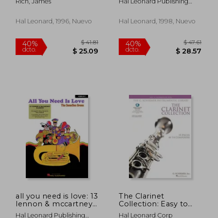
Rich, James
Hal Leonard Publishing
Inglés)
(en Inglés)
Corporation
Hal Leonard, 1996, Nuevo
Hal Leonard, 1998, Nuevo
$ 41.86
$ 66.
45%
45%
dcto.
dcto.
$ 23.02
$ 36.
all you need is love: 13
The Clarinet
lennon & mccartney
Collection: Easy to
classics french horn
Intermediate Level 15
Hal Leonard Publishing
Hal Leonard Corp