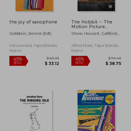
$ 71.43
$ 58
45%
45%
dcto.
dcto.
$ 39.29
$ 32.
the joy of saxophone
The Hobbit -- The
Motion Picture
Trilogy Instrumental
Goldstein, Jerome (edt)
Shore, Howard ; Galliford,
Solos: Clarinet, Book
Bill
& CD (en Inglés)
Hal Leonard, Tapa Blanda,
Alfred Music, Tapa Blanda,
Nuevo
Nuevo