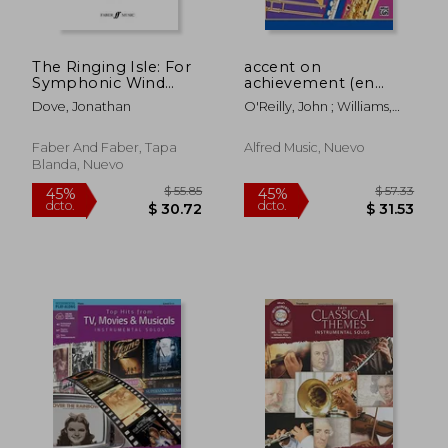
The Ringing Isle: For
accent on
$ 60.23
$ 70.
45%
45%
Symphonic Wind
achievement (en
dcto.
dcto.
$ 33.12
$ 38.
Band, Score (en
Inglés)
Dove, Jonathan
O'Reilly, John ; Williams,
Inglés)
Mark
Faber And Faber, Tapa
Alfred Music, Nuevo
Blanda, Nuevo