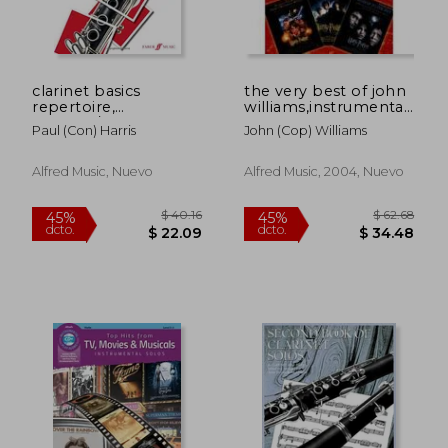
clarinet basics
the very best of john
repertoire,
williams,instrumental
(clarinet/piano)
solos: flute
Paul (con) Harris
John (cop) Williams
Alfred Music, Nuevo
Alfred Music, 2004, Nuevo
$ 40.16
$ 62.
45%
45%