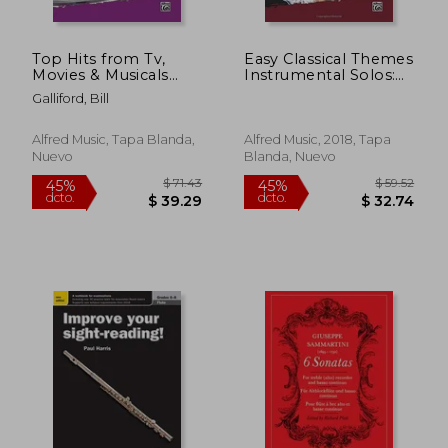
Top Hits from Tv,
Easy Classical Themes
Movies & Musicals
Instrumental Solos:
Instrumental Solos:
Trombone, Book &
Galliford, Bill
Flute, Book & Online
cd (Instrumental
$ 55.85
$ 57.
45%
45%
Audio/Software/PDF
Solos Series) (en
dcto.
dcto.
$ 30.72
$ 31.
(en Inglés)
Inglés)
Alfred Music, Tapa Blanda,
Alfred Music, 2018, Tapa
Nuevo
Blanda, Nuevo