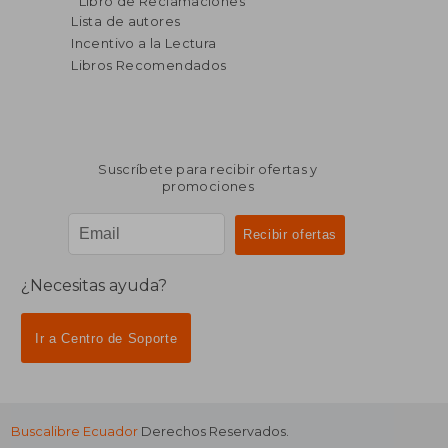
Libro de Reclamaciones
dcto.
dcto.
$ 38.02
$ 27.
Lista de autores
Incentivo a la Lectura
Libros Recomendados
Suscríbete para recibir ofertas y
promociones
¿Necesitas ayuda?
Ir a Centro de Soporte
Buscalibre Ecuador
Derechos Reservados.