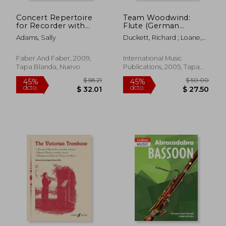
Concert Repertoire
Team Woodwind:
for Recorder with
Flute (German
Piano (en Inglés)
Language Edition) (en
Adams, Sally
Duckett, Richard ; Loane,
Alemán)
Cormac
Faber And Faber, 2009,
International Music
Tapa Blanda, Nuevo
Publications, 2005, Tapa
Blanda, Nuevo
$ 46.43
$ 58
45%
45%
dcto.
dcto.
$ 25.54
$ 32.