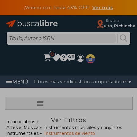
¡Verano con hasta 45% OFF!
Ver más
Enviar a
Quito, Pichincha
0
MENÚ
Libros más vendidos
Libros importados más v
=
Ver Filtros
Inicio
Libros
Artes
Música
Instrumentos musicales y conjuntos
instrumentales
Instrumentos de viento