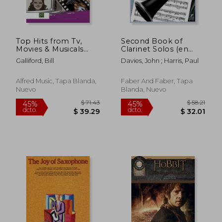
dcto.
dcto.
$ 22.09
$ 34.
Top Hits from Tv,
Second Book of
Movies & Musicals
Clarinet Solos (en
Instrumental Solos
Inglés)
Galliford, Bill
Davies, John ; Harris, Paul
for Strings: Violin,
Book & Online
Audio/Software/PDF
Alfred Music, Tapa Blanda,
Faber And Faber, Tapa
(en Inglés)
Nuevo
Blanda, Nuevo