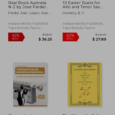
Real Book Australia
10 Easter Duets for
N-2 by Jose Pardal:
Alto and Tenor Sax:
Merza (en Inglés)
Volume 1 (en Inglés)
Pardal, Jose ; Lopez, Jose ;
Dockery, B. C.
Company, Pardal Music
Independently Published,
Independently Published,
Tapa Blanda, Nuevo
Tapa Blanda, Nuevo
$ 51.31
$ 56.
45%
45%
dcto.
dcto.
$ 28.22
$ 30.