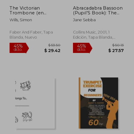
The Victorian
Abracadabra Bassoon
Trombone (en
(Pupil'S Book): The
Inglés)
way to Learn
Wills, Simon
Jane Sebba
Through Songs and
Tunes (Abracadabra
Woodwind) (en
Faber And Faber, Tapa
Collins Music, 2001, 1
Inglés)
Blanda, Nuevo
Edición, Tapa Blanda,
Nuevo
$ 58.21
$ 50.
45%
45%
dcto.
dcto.
$ 32.01
$ 27.