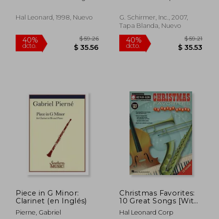
(en Inglés)
Pieces by 14
Corporation
Composers the G.
Schirmer
Hal Leonard, 1998, Nuevo
G. Schirmer, Inc., 2007,
Instrumental Library
Tapa Blanda, Nuevo
(en Inglés)
$ 53.09
$ 53.
45%
45%
dcto.
dcto.
$ 29.20
$ 29.
Piece in G Minor:
Christmas Favorites:
Clarinet (en Inglés)
10 Great Songs [With
CD (Audio)] (en
Pierne, Gabriel
Hal Leonard Corp
Inglés)