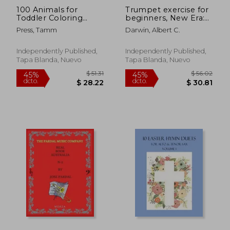
100 Animals for
Trumpet exercise for
Toddler Coloring
beginners, New Era:
Book: Early
Sound the Trumpet:
Press, Tamm
Darwin, Albert C.
Educational Easy and
Unleash Your Musical
Fun Gag Gift Coloring
Potential From
Book for toddlers
Beginner to Virtuoso:
Independently Published,
Independently Published,
kids ages 2-4, 4-8
the complete
Tapa Blanda, Nuevo
Tapa Blanda, Nuevo
Boys, Girls, Preschool
Trumpet Exercise Co
an (en Inglés)
(en Inglés)
$ 53.50
$ 50.
45%
45%
dcto.
dcto.
$ 29.42
$ 27.