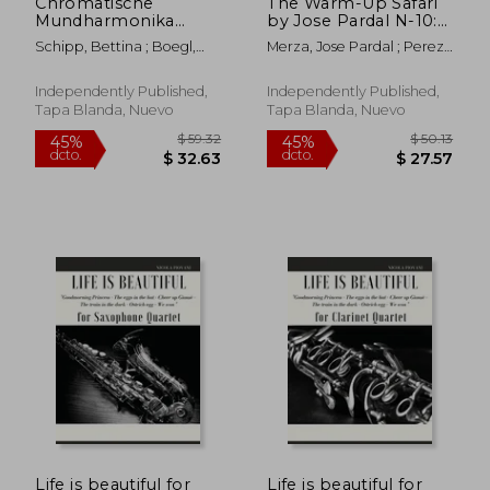
Chromatische
The Warm-Up Safari
Mundharmonika
by Jose Pardal N-10:
Songbook - 10 Lieder
London (en Inglés)
Schipp, Bettina ; Boegl,
Merza, Jose Pardal ; Perez,
von Johann Strauss
Reynhard
Jose Lopez ; Company,
Sohn: + Sounds
Pardal Music
online (en Alemán)
Independently Published,
Independently Published,
Tapa Blanda, Nuevo
Tapa Blanda, Nuevo
$ 65.91
$ 46.
45%
40%
dcto.
dcto.
$ 36.25
$ 27.
Life is beautiful for
Life is beautiful for