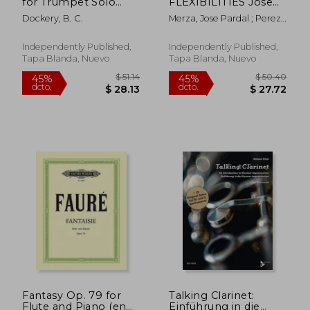
for Trumpet Solo
FLEXIBILITIES Jose
dcto.
dcto.
$ 32.63
$ 27.
with Piano
Pardal ALTO
Dockery, B. C.
Merza, Jose Pardal ; Perez,
Accompaniment (en
TROMBONE N-1302
Jose Lopez ; Company Ltd,
Inglés)
#: Zaragoza (en
Pardal Music
Inglés)
Independently Published,
Independently Published,
Tapa Blanda, Nuevo
Tapa Blanda, Nuevo
Fantasy Op. 79 for
Talking Clarinet:
Flute and Piano (en
Einführung in die