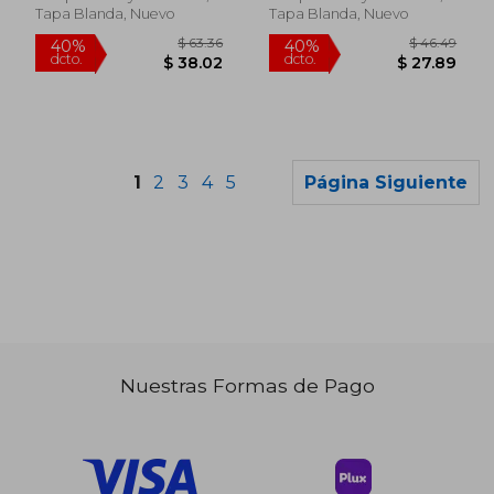
Harmonica (en
Tapa Blanda, Nuevo
Tapa Blanda, Nuevo
Inglés)
1
2
3
4
5
Página Siguiente
Nuestras Formas de Pago
$ 72.79
$ 61.
40%
40%
dcto.
dcto.
$ 43.67
$ 36.