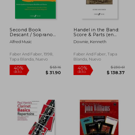
Second Book
Handel in the Band:
Descant / Soprano
Score & Parts (en
Recorder Solos (en
Inglés)
Alfred Music
Downie, Kenneth
Inglés)
Faber And Faber, 1998,
Faber And Faber, Tapa
Tapa Blanda, Nuevo
Blanda, Nuevo
$ 53.16
$ 230.
40%
40%
dcto.
dcto.
$ 31.90
$ 138.