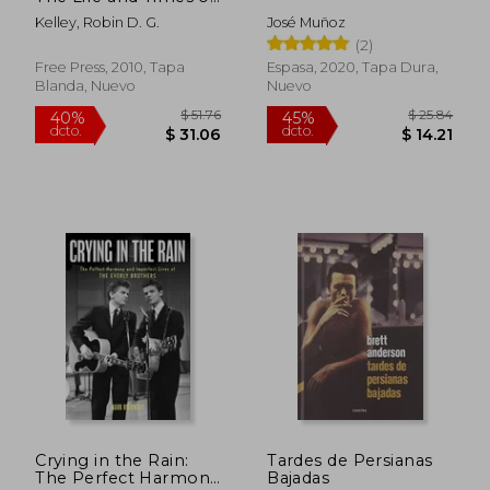
an American Original
Kelley, Robin D. G.
José Muñoz
(en Inglés)
(2)
Free Press, 2010, Tapa
Espasa, 2020, Tapa Dura,
Blanda, Nuevo
Nuevo
$ 46.51
$ 93.
45%
40%
dcto.
dcto.
$ 25.58
$ 56.
Crying in the Rain:
Tardes de Persianas
The Perfect Harmony
Bajadas