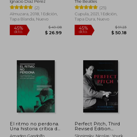
Ignacio Díaz Pérez
The Beatles
(2)
(25)
Almuzara, 2018, 1 Edición,
Cupula, 2021, 1 Edición,
Tapa Blanda, Nuevo
Tapa Dura, Nuevo
$ 51.76
$ 25.
40%
45%
dcto.
dcto.
$ 31.06
$ 14.
El ritmo no perdona.
Perfect Pitch, Third
Una historia crítica del
Revised Edition
trap, el hip-hop y el
(Excelsior Editions)
Amadeo Gandolfo
Slonimsky, Nicolas ; Yourke,