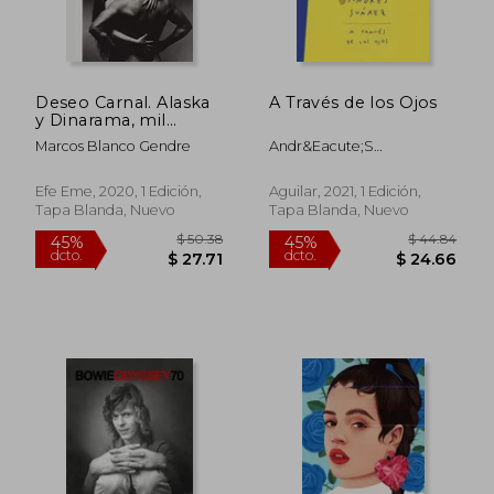
$ 48.34
40%
dcto.
$ 29.00
$ 21.
Deseo Carnal. Alaska
A Través de los Ojos
y Dinarama, mil
Campanas
Marcos Blanco Gendre
Andr&Eacute;S
Su&Aacute;Rez
Efe Eme, 2020, 1 Edición,
Aguilar, 2021, 1 Edición,
Tapa Blanda, Nuevo
Tapa Blanda, Nuevo