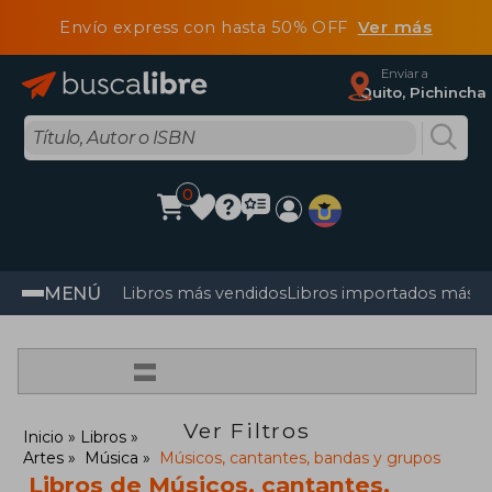
Envío express con hasta 50% OFF
Ver más
Enviar a
Quito, Pichincha
0
MENÚ
Libros más vendidos
Libros importados más v
=
Ver Filtros
Inicio
Libros
Artes
Música
Músicos, cantantes, bandas y grupos
Libros de Músicos, cantantes,