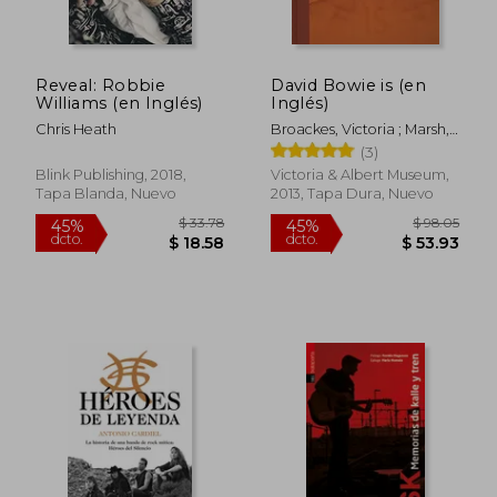
Reveal: Robbie
David Bowie is (en
$ 48.88
$ 48.
45%
45%
Williams (en Inglés)
Inglés)
dcto.
dcto.
$ 26.88
$ 26.
Chris Heath
Broackes, Victoria ; Marsh,
Geoffrey
(3)
Blink Publishing, 2018,
Victoria & Albert Museum,
Tapa Blanda, Nuevo
2013, Tapa Dura, Nuevo