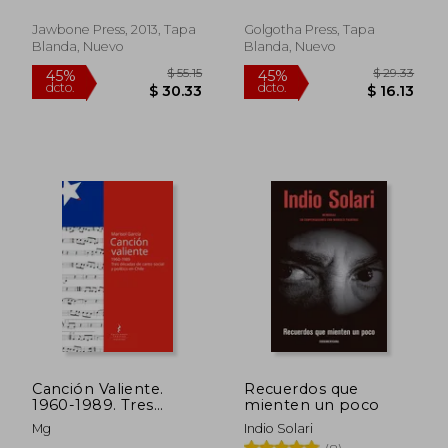
(en Inglés)
Seasons (en Inglés)
Jawbone Press, 2013, Tapa
Golgotha Press, Tapa
Blanda, Nuevo
Blanda, Nuevo
$ 49.08
$ 91
45%
45%
dcto.
dcto.
$ 26.99
$ 50.
Canción Valiente.
Recuerdos que
1960-1989. Tres
mienten un poco
Décadas de Canto
Mg
Indio Solari
Social y Político en