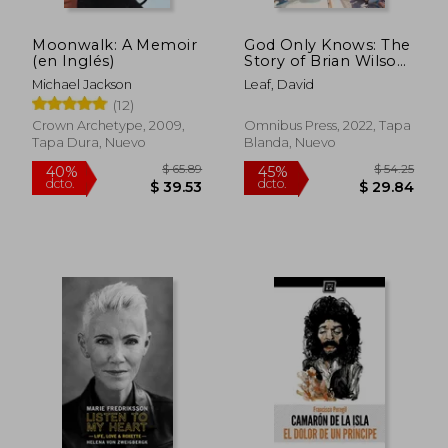
Moonwalk: A Memoir
God Only Knows: The
(en Inglés)
Story of Brian Wilson,
the Beach Boys and
Michael Jackson
Leaf, David
the California Myth
(12)
(en Inglés)
Crown Archetype, 2009,
Omnibus Press, 2022, Tapa
Tapa Dura, Nuevo
Blanda, Nuevo
$ 73.44
$ 228.
35%
45%
dcto.
dcto.
$ 47.73
$ 125.