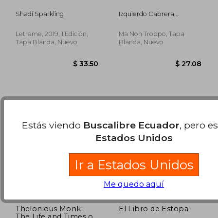
Shadí Sparkling
Izquierdo Cabrera,
$ 48.62
$ 58.
45%
45%
Eduardo
dcto.
dcto.
$ 26.74
$ 32.
Letrame, 2019, 1 Edición,
Ma Non Troppo, Tapa
Tapa Blanda, Nuevo
Blanda, Nuevo
Estás viendo
Buscalibre Ecuador
, pero e
Estados Unidos
Ir a Estados Unidos
Me quedo aquí
Thelonious Monk:
El Libro de Estopa
The Life and Times of