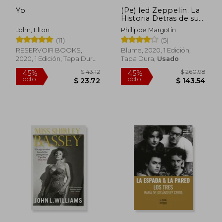
Yo
(Pe) led Zeppelin. La
Historia Detras de sus
94 Canciones
John, Elton
Philippe Margotin
(11)
(5)
RESERVOIR BOOKS,
Blume, 2020, 1 Edición,
2020, 1 Edición, Tapa Dura,
Tapa Dura,
Usado
Nuevo
$ 53.33
$ 58.
45%
45%
dcto.
dcto.
$ 29.33
$ 32.