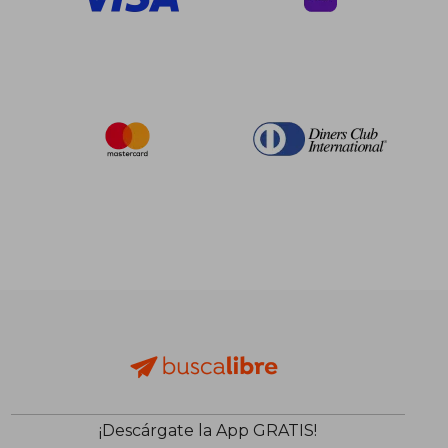
$ 80.26
45%
dcto.
¡Descárgate la App GRATIS!
$ 44.14
$ 22.