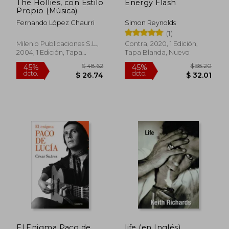
The Hollies, con Estilo
Energy Flash
Propio (Música)
Fernando López Chaurri
Simon Reynolds
(1)
Milenio Publicaciones S.L.,
Contra, 2020, 1 Edición,
2004, 1 Edición, Tapa
Tapa Blanda, Nuevo
Blanda, Nuevo
El Enigma Paco de
life (en Inglés)