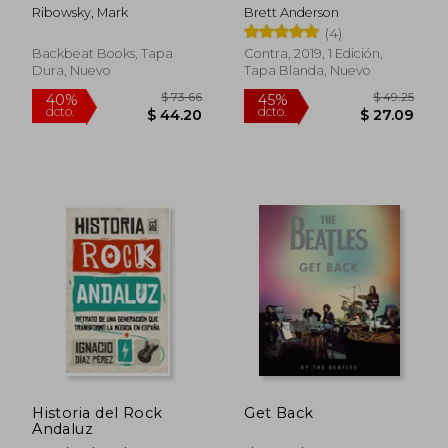
and Imperfect Lives
Ribowsky, Mark
Brett Anderson
of the Everly
(4)
Brothers (en Inglés)
Backbeat Books, Tapa
Contra, 2019, 1 Edición,
Dura, Nuevo
Tapa Blanda, Nuevo
$ 33.50
$ 27.
Historia del Rock
Get Back
Andaluz