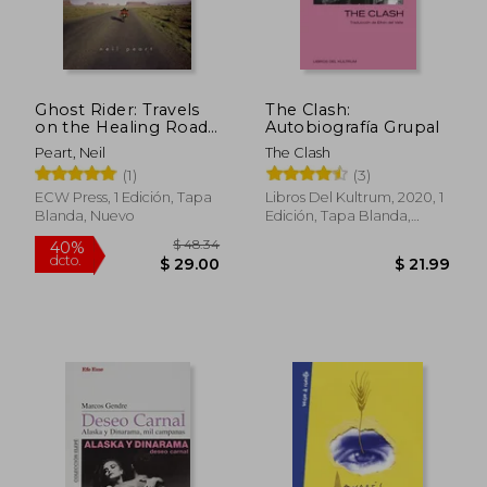
Ghost Rider: Travels
The Clash:
on the Healing Road
Autobiografía Grupal
(en Inglés)
Peart, Neil
The Clash
(1)
(3)
ECW Press, 1 Edición, Tapa
Libros Del Kultrum, 2020, 1
Blanda, Nuevo
Edición, Tapa Blanda,
Nuevo