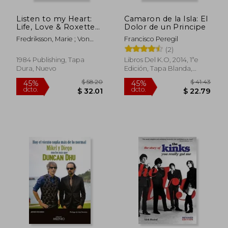
Listen to my Heart:
Camaron de la Isla: El
Life, Love & Roxette
Dolor de un Principe
(en Inglés)
Fredriksson, Marie ; Von
Francisco Peregil
Zweigbergk, Helena ;
(2)
Akerlund, Jonas
1984 Publishing, Tapa
Libros Del K.O, 2014, 1ªe
Dura, Nuevo
Edición, Tapa Blanda,
Nuevo
$ 65.89
$ 54.
40%
45%
dcto.
dcto.
$ 39.53
$ 29.