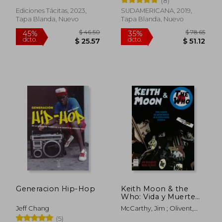
(8)
Chile
Ediciones Tácitas, 2023,
SUDAMERICANA, 2019,
Tapa Blanda, Nuevo
Tapa Blanda, Nuevo
$ 69.58
$ 71.
45%
45%
dcto.
dcto.
$ 38.27
$ 39.
Generacion Hip-Hop
Keith Moon & the
Who: Vida y Muerte
del Genial Bateria de
Jeff Chang
McCarthy, Jim ; Olivent,
la Mitica Banda
Marc
(5)
Britanica