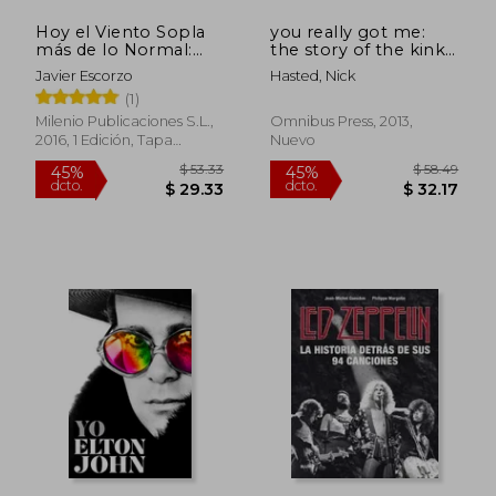
Hoy el Viento Sopla
you really got me:
más de lo Normal:
the story of the kinks
Mikel y Diego, Mucho
(en Inglés)
Javier Escorzo
Hasted, Nick
más que Duncan dhu
(1)
Milenio Publicaciones S.L.,
Omnibus Press, 2013,
2016, 1 Edición, Tapa
Nuevo
Blanda, Nuevo
$ 58.20
$ 41.
45%
45%
dcto.
dcto.
$ 32.01
$ 22.