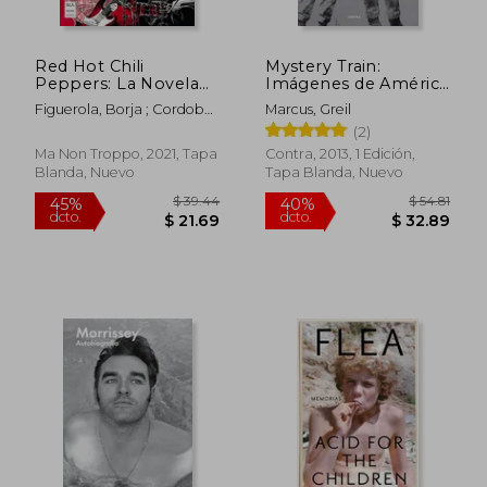
Red Hot Chili
Mystery Train:
Peppers: La Novela
Imágenes de América
Gráfica del Rock
En La Música Rock &
Figuerola, Borja ; Cordoba,
Marcus, Greil
Roll
Carlos
(2)
Ma Non Troppo, 2021, Tapa
Contra, 2013, 1 Edición,
Blanda, Nuevo
Tapa Blanda, Nuevo
$ 53.09
$ 48.
45%
45%
dcto.
dcto.
$ 29.20
$ 26.