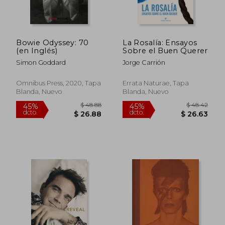
$ 50.38
$ 44.
45%
45%
dcto.
dcto.
$ 27.71
$ 24.
Bowie Odyssey: 70
La Rosalía: Ensayos
(en Inglés)
Sobre el Buen Querer
Simon Goddard
Jorge Carrión
Omnibus Press, 2020, Tapa
Errata Naturae, Tapa
Blanda, Nuevo
Blanda, Nuevo