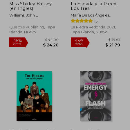
Miss Shirley Bassey
La Espada y la Pared:
(en Inglés)
Los Tres
Williams, John L.
María De Los Ángeles
Cerda Vega
(5)
Quercus Publishing, Tapa
La Piedra Redonda, 2021,
Blanda, Nuevo
Tapa Blanda, Nuevo
$ 43.12
$ 260.
45%
45%
dcto.
dcto.
$ 23.72
$ 143.