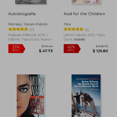
Autobiografía
Acid for the Children
Morrisey, Steven Patrick
Flea
(11)
(5)
Malpaso Editorial, 2016, 1
Libros Cúpula, 2021, Tapa
Edición, Tapa Dura, Nuevo
Dura,
Usado
$ 39.44
$ 54
45%
40%
dcto.
dcto.
$ 21.69
$ 32.