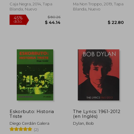
Caja Negra, 2014, Tapa
Ma Non Troppo, 2019, Tapa
Blanda, Nuevo
Blanda, Nuevo
$ 55.15
$ 29.
45%
45%
dcto.
dcto.
$ 30.33
$ 16.
Eskorbuto: Historia
The Lyrics: 1961-2012
Triste
(en Inglés)
Diego Cerdán Galera
Dylan, Bob
(2)