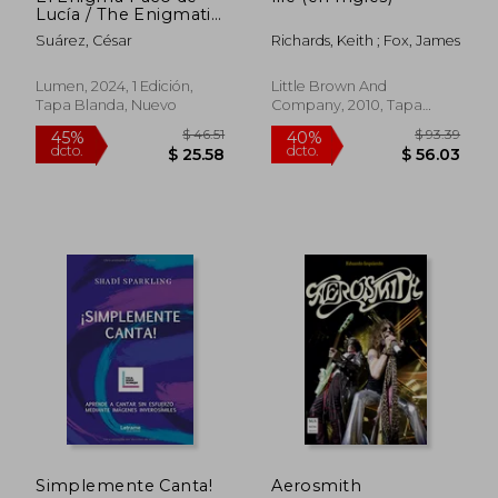
$ 44.00
$ 39.
45%
45%
Lucía / The Enigmatic
dcto.
dcto.
$ 24.20
$ 21.
Paco de Lucía
Suárez, César
Richards, Keith ; Fox, James
Lumen, 2024, 1 Edición,
Little Brown And
Tapa Blanda, Nuevo
Company, 2010, Tapa
Dura, Nuevo
Simplemente Canta!
Aerosmith