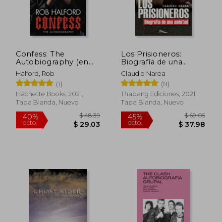
Confess: The
Los Prisioneros:
Autobiography (en
Biografía de una
Inglés)
amistad
Halford, Rob
Claudio Narea
(1)
(8)
Hachette Books, 2021,
Thabang Ediciones, 2021,
Tapa Blanda, Nuevo
Tapa Blanda, Nuevo
$ 48.39
$ 69.
40%
45%
dcto.
dcto.
$ 29.03
$ 37.