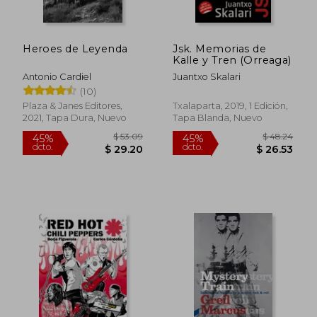
Heroes de Leyenda
Jsk. Memorias de
Kalle y Tren (Orreaga)
Antonio Cardiel
Juantxo Skalari
$ 33.78
$ 98.
45%
45%
(10)
dcto.
dcto.
$ 18.58
$ 53.
Plaza & Janes Editores,
Txalaparta, 2019, 1 Edición,
2021, Tapa Dura, Nuevo
Tapa Blanda, Nuevo