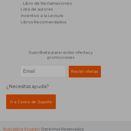
$ 40.68
$ 93.
45%
40%
Libro de Reclamaciones
dcto.
dcto.
$ 22.37
$ 56.
Lista de autores
Incentivo a la Lectura
Libros Recomendados
Suscríbete para recibir ofertas y
promociones
¿Necesitas ayuda?
Ir a Centro de Soporte
Buscalibre Ecuador
Derechos Reservados.