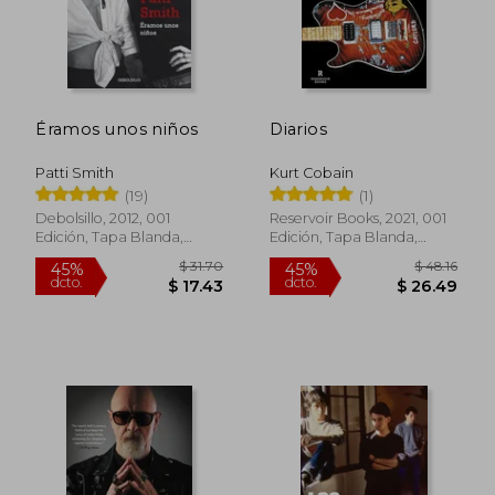
Éramos unos niños
Diarios
Patti Smith
Kurt Cobain
(19)
(1)
Debolsillo, 2012, 001
Reservoir Books, 2021, 001
Edición, Tapa Blanda,
Edición, Tapa Blanda,
Nuevo
Nuevo
$ 31.70
$ 48.
45%
45%
dcto.
dcto.
$ 17.43
$ 26.