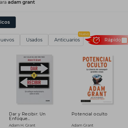
para
adam grant
sicos
Nuevo
uevos
Usados
Anticuarios
Rápido
Dar y Recibir: Un
Potencial oculto
Enfoque
Revolucionario Sobre
Adam H. Grant
Adam Grant
el Éxito