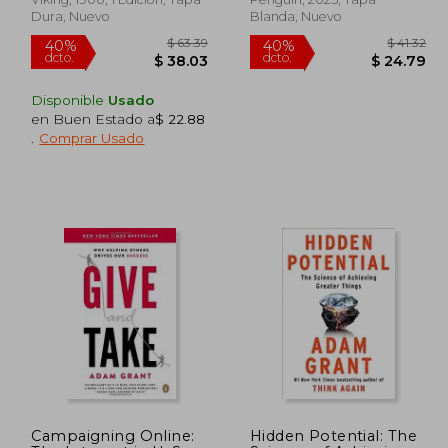
Dura, Nuevo
Blanda, Nuevo
Disponible
Usado
en Buen Estado a
$ 22.88
.
Comprar Usado
 40.33
$ 63.39
40%
40%
dcto.
dcto.
22.18
$ 38.03
Campaigning Online:
Hidden Potential: The