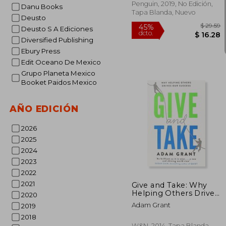
Penguin, 2019, No Edición,
Danu Books
Tapa Blanda, Nuevo
Deusto
Deusto S A Ediciones
Diversified Publishing
Ebury Press
Edit Oceano De Mexico
Grupo Planeta Mexico
Booket Paidos Mexico
AÑO EDICIÓN
2026
2025
2024
$
45%
2023
dcto.
$ 
2022
2021
Give and Take: Why
Helping Others Drives
2020
our Success (en
Adam Grant
2019
Inglés)
2018
W&N, 2014, Tapa Blanda,