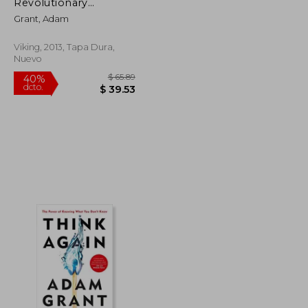
Revolutionary
Approach to Success
Grant, Adam
(en Inglés)
Viking, 2013, Tapa Dura,
Nuevo