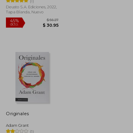
(1)
Deusto S.A. Ediciones, 2022,
Tapa Blanda, Nuevo
$ 54.87
$ 56.27
45%
dcto.
$ 30.18
$ 30.95
Originales
Adam Grant
(1)