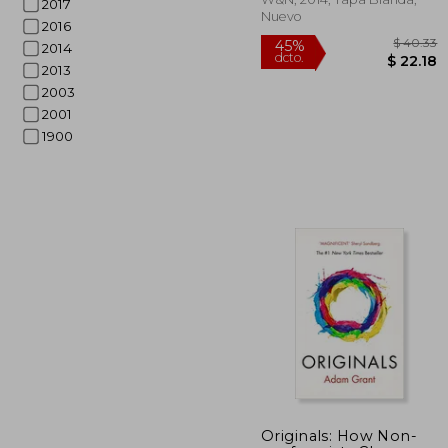
2017
Nuevo
2016
2014
2013
2003
2001
1900
$
45%
dcto.
$ 
Originals: How Non-