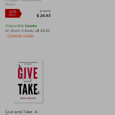
Nuevo
Disponible
Usado
en Buen Estado a
$ 23.20
.
Comprar Usado
$ 41.32
$ 48.96
45%
dcto.
$ 24.79
$ 26.93
Give and Take: A