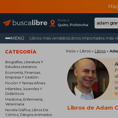
Has
Enviar a
Quito, Pichincha
MENÚ
Libros más vendidos
Libros importados más v
Inicio
Libros
Libros
Ada
CATEGORÍA
Biografías, Literatura Y
A
Estudios Literarios
P
Economía, Finanzas,
a
Empresa Y Gestión
c
Ficción Y Temas Afines
s
Infantiles, Juveniles Y
m
V
Didácticos
m
Medicina, Enfermería,
Veterinaria
Libros de Adam G
Novela Gráfica, Libros De
Cómics, Dibujos Animados