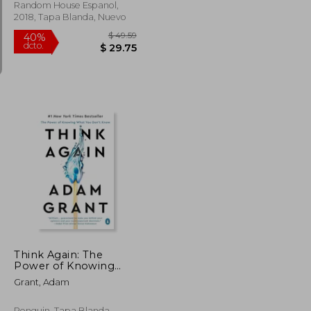
b: Facing Adversity,
Random House Espanol,
Building Resilience, an
2018, Tapa Blanda, Nuevo
$ 49.49
$ 49.59
40%
dcto.
$ 27.22
$ 29.75
Think Again: The
Power of Knowing
What you Don't Know
Grant, Adam
[Soft Cover ] (en
Inglés)
Penguin, Tapa Blanda,