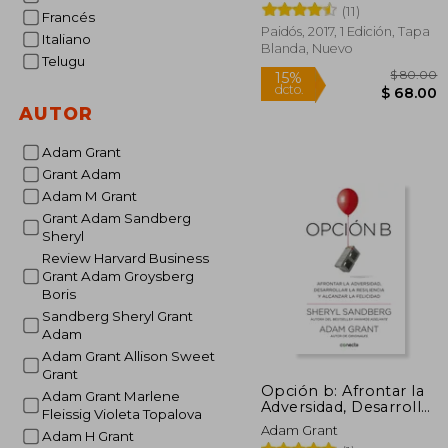
(11)
Francés
Paidós, 2017, 1 Edición, Tapa
Italiano
Blanda, Nuevo
Telugu
AUTOR
Adam Grant
Grant Adam
$
15%
Adam M Grant
dcto.
$ 
Grant Adam Sandberg
Sheryl
Review Harvard Business
Grant Adam Groysberg
Boris
Sandberg Sheryl Grant
Adam
Adam Grant Allison Sweet
Grant
Opción b: Afrontar la
Adam Grant Marlene
Adversidad, Desarrollar
Fleissig Violeta Topalova
la Resiliencia y
Adam Grant
Adam H Grant
Alcanzar la Felicidad