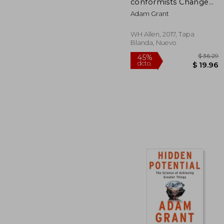
conformists Change
the World (en Inglés)
Adam Grant
WH Allen, 2017, Tapa
Blanda, Nuevo