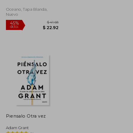
Edición)
Oceano, Tapa Blanda,
Nuevo
$ 53.46
$ 41.68
45%
dcto.
$ 29.40
$ 22.92
Piensalo Otra vez
Adam Grant