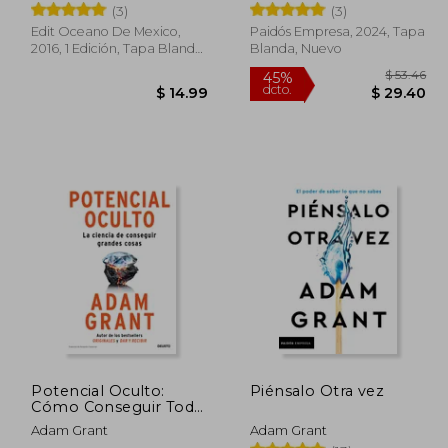
(3)
(3)
Edit Oceano De Mexico,
Paidós Empresa, 2024, Tapa
2016, 1 Edición, Tapa Blanda,
Blanda, Nuevo
Nuevo
 80.00
45%
dcto.
68.00
$ 14.99
Potencial Oculto:
Piénsalo Otra vez
Cómo Conseguir Todo
lo que te Propongas
Adam Grant
Adam Grant