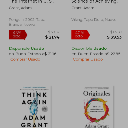
The Internet in U. S.
Science of Achieving
Elections (en Inglés)
Greater Things (en
Grant, Adam
Grant, Adam
Inglés)
Penguin, 2003, Tapa
Viking, Tapa Dura, Nuevo
Blanda, Nuevo
Disponible
Usado
Disponible
Usado
en Buen Estado a
$ 21.16
.
en Buen Estado a
$ 22.95
.
Comprar Usado
Comprar Usado