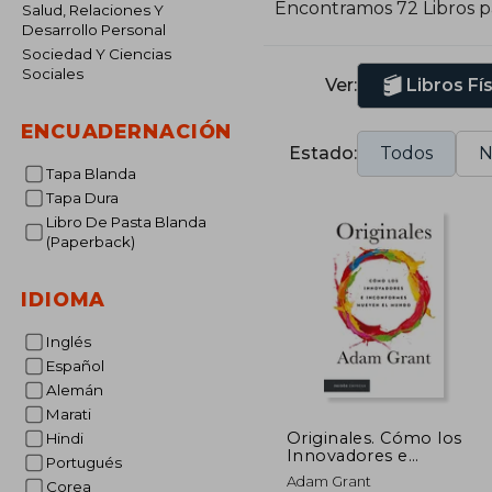
Encontramos 72 Libros 
Salud, Relaciones Y
Desarrollo Personal
Sociedad Y Ciencias
Sociales
Ver:
Libros Fí
ENCUADERNACIÓN
Estado:
Todos
N
Tapa Blanda
Tapa Dura
Libro De Pasta Blanda
(Paperback)
IDIOMA
Inglés
Español
Alemán
Marati
Originales. Cómo los
Hindi
Innovadores e
Portugués
Inconformes Mueven
Adam Grant
Corea
el Mundo