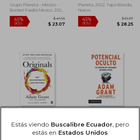
Grupo Planeta – México -
Planeta, 2022, Tapa Blanda,
Booket Paidós México, 2025,
Nuevo
Libro De Pasta Blanda
(paperback), Nuevo
 40.74
$ 41.95
45%
45%
dcto.
dcto.
22.41
$ 23.07
Originals: How Non-
Potencial oculto
Conformists Move the
Estás viendo
Buscalibre Ecuador
, pero
World (en Inglés)
Grant, Adam ; Sandberg,
Grant, Adam
estás en
Estados Unidos
Sheryl