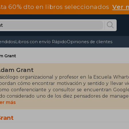
ta 60% dto en libros seleccionados
Ver 
endidos
Libros con envío Rápido
Opiniones de clientes
m Grant
dam Grant
sicólogo organizacional y profesor en la Escuela Wharto
bordan cómo encontrar motivación y sentido y llevar vid
omo conferenciante y consultor se encuentran Google
ido considerado uno de los diez pensadores de manag
enores de 40 de Fortune y Joven Líder Global del Foro
er más
undial.
rant