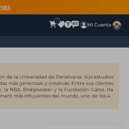
más
0
Mi Cuenta
n de la Universidad de Pensilvania. Sus estudios
as más generosas y creativas. Entre sus clientes
, la NBA, Bridgewater y la Fundación Gates. Ha
ement más influyentes del mundo, uno de los 40
 Económico Mundial. Es autor de libros de éxito