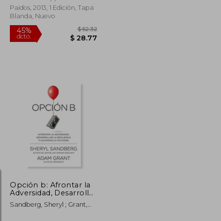
Paidos, 2013, 1 Edición, Tapa
Blanda, Nuevo
$ 51.37
$ 52.32
45%
dcto.
$ 28.25
$ 28.77
Opción b: Afrontar la
Adversidad, Desarrollar
la Resiliencia y
Sandberg, Sheryl ; Grant,
Alcanzar la Felicidad:
Adam
Span-Lang ed Option