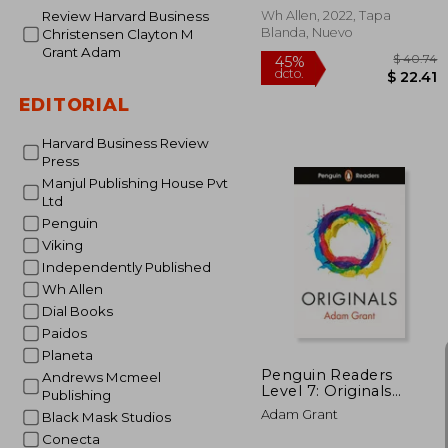
Wh Allen, 2022, Tapa
Review Harvard Business
Blanda, Nuevo
Christensen Clayton M
Grant Adam
EDITORIAL
Harvard Business Review
Press
Manjul Publishing House Pvt
Ltd
Penguin
Viking
$
45%
Independently Published
dcto.
$ 
Wh Allen
Dial Books
Paidos
Planeta
Penguin Readers
Andrews Mcmeel
Level 7: Originals
Publishing
(Penguin Readers
Adam Grant
Black Mask Studios
(Graded Readers)) (en
Inglés)
Conecta