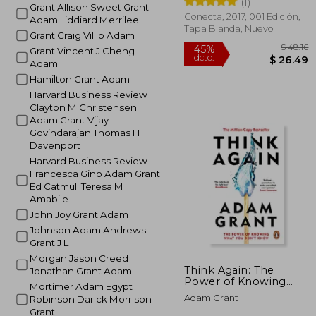
(1)
(Conecta)
Grant Allison Sweet Grant
Conecta, 2017, 001 Edición,
Adam Liddiard Merrilee
Tapa Blanda, Nuevo
Grant Craig Villio Adam
Grant Vincent J Cheng
Adam
Hamilton Grant Adam
Harvard Business Review
Clayton M Christensen
Adam Grant Vijay
Govindarajan Thomas H
Davenport
45%
Harvard Business Review
dcto.
$ 
Francesca Gino Adam Grant
Ed Catmull Teresa M
Amabile
John Joy Grant Adam
Johnson Adam Andrews
Grant J L
Morgan Jason Creed
Think Again: The
Jonathan Grant Adam
Power of Knowing
Mortimer Adam Egypt
What You Don't Know
Adam Grant
Robinson Darick Morrison
(en Inglés)
Grant