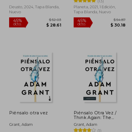
(13)
Deusto, 2024, Tapa Blanda,
Planeta, 2021, 1 Edición,
Nuevo
Tapa Blanda, Nuevo
$ 48.16
$ 52.03
45%
45%
dcto.
dcto.
26.49
$ 28.61
Piénsalo otra vez
Piénsalo Otra Vez /
Think Again: The
Power of Knowing
Grant, Adam
Grant, Adam
What You Don't Know
(1)