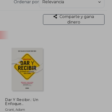
Ordenar por
Comparte y gana
dinero
Dar Y Recibir.: Un
Enfoque
Revolucionario Sobre
Grant, Adam
El Éxito (Segunda